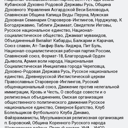
Кубанской Духовно Родовой Державы Русь, Община
Духовного Управления Асгардской Веси Беловодья,
Славянская Община Капища Веды Перуна, Мужская
Духовная Семинария Староверов-Инглингов, Нурджулар, К
Богодержавию, Таблиги Джамаат, Свидетели Иеговы,
Русское национальное единство, Национал-
социалистическое общество, Джамаат мувахидов,
Объединенный Вилайат Кабарды, Балкарии и Карачая,
Союз славян, Ат-Такфир Валь-Хиджра, Пит Буль,
Национал-социалистическая рабочая партия России,
Славянский союз, Формат-18, Благородный Орден
Дьявола, Армия воли народа, Национальная
Социалистическая Инициатива города Череповца,
Духовно-Родовая Держава Русь, Русское национальное
единство, Древнерусской Инглистической церкви
Православных Староверов-Инглингов, Русский
общенациональный союз, Движение против нелегальной
иммиграции, Кровь и Честь, О свободе совести и о
религиозных объединениях, Омская организация
общественного политического движения Русское
национальное единство, Северное Братство, Клуб
Болельщиков Футбольного Клуба Динамо,
Файзрахманисты, Мусульманская религиозная организация
п. Боровский, Община Коренного Русского народа