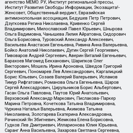
агентство МЕМО. РУ, Институт региональной прессы,
Институт Развития Свободы Информации, Экозащита!-
Женсовет, Общественный вердикт, Евразийская
антимонопольная ассоциация, Бедушев Петр Петрович,
Дзугкоева Регина Николаевна, Кривенко Сергей
Владимирович, Милославский Павел Юрьевич, Шнырова
Ольга Вадимовна, Чанышева Лилия Айратовна, Сидорович
Ольга Борисовна, Туровский Александр Алексеевич,
Васильева Анастасия Евгеньевна, Ривина Анна Валерьевна,
Бойко Анатолий Николаевич, Дугин Сергей Георгиевич,
Пивоваров Андрей Сергеевич, Аверин Виталий Евгеньевич,
Барахоев Магомед Бекханович, Шарипков Олег
Викторович, Мошель Ирина Ароновна, Шведов Григорий
Сергеевич, Пономарев Лев Александрович, Каргалицкий
Борис Юльевич, Созаев Валерий Валерьевич, Исламов
Тимур Рифгатович, Романова Ольга Евгеньевна, Щаров
Сергей Алексадрович, Цирульников Борис Альбертович,
Гасан Ольга Павловна, Паутов Юрий Анатольевич,
Верховский Александр Маркович, Пислакова-Паркер
Марина Петровна, Кочеткова Татьяна Владимировна,
Чуркина Наталья Валерьевна, Акимова Татьяна
Николаевна, Золотарева Екатерина Александровна,
Рачинский Ян Збигневич, Жемкова Елена Борисовна,
Гудков Лев Дмитриевич, Илларионова Юлия Юрьевна,
Саранг Анна Васильевна, Захарова Светлана Сергеевна,