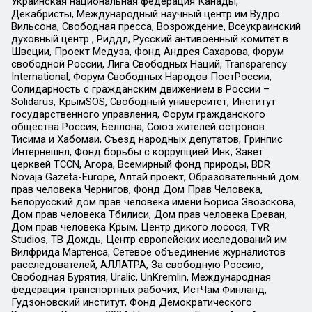
Украинская национальная федерация Канады,
Декабристы, Международный научный центр им Вудро
Вильсона, Свободная пресса, Возрождение, Всеукраинский
духовный центр , Риддл, Русский антивоенный комитет в
Швеции, Проект Медуза, Фонд Андрея Сахарова, Форум
свободной России, Лига Свободных Наций, Transparеncy
International, Форум Свободных Народов ПостРоссии,
Солидарность с гражданским движением в России –
Solidarus, КрымSOS, Свободный университет, Институт
государственного управления, Форум гражданского
общества Россия, Беллона, Союз жителей островов
Тисима и Хабомаи, Съезд народных депутатов, Гринпис
Интернешнл, Фонд борьбы с коррупцией Инк, Завет
церквей TCCN, Агора, Всемирный фонд природы, BDR
Novaja Gazeta-Europe, Алтай проект, Образовательный дом
прав человека Чернигов, Фонд Дом Прав Человека,
Белорусский дом прав человека имени Бориса Звозскова,
Дом прав человека Тбилиси, Дом прав человека Ереван,
Дом прав человека Крым, Центр дикого лосося, TVR
Studios, ТВ Дождь, Центр европейских исследований им
Вилфрида Мартенса, Сетевое объединение журналистов
расследователей, АЛЛАТРА, За свободную Россию,
Свободная Бурятия, Uralic, UnKremlin, Международная
федерация транспортных рабочих, ИстЧам Финланд,
Гудзоновский институт, Фонд Демократического