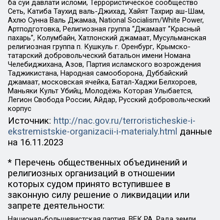
ба суи давлати исломи, Террористическое сообщество
Сеть, Катиба Таухид валь-Джихад, Хайят Тахрир аш-Шам,
Ахлю Сунна Валь Джамаа, National Socialism/White Power,
Артподготовка, Религиозная группа “Джамаат “Красный
пахарь”, Колумбайн, Хатлонский джамаат, Мусульманская
религиозная группа п. Кушкуль г. Оренбург, Крымско-
татарский добровольческий батальон имени Номана
Челебиджихана, Азов, Партия исламского возрождения
Таджикистана, Народная самооборона, Дуббайский
джамаат, московская ячейка, Батал-Хаджи Белхороев,
Маньяки Культ Убийц, Молодёжь Которая Улыбается,
Легион Свобода России, Айдар, Русский добровольческий
корпус
Источник:
http://nac.gov.ru/terroristicheskie-i-
ekstremistskie-organizacii-i-materialy.html
данные
на
16.11.2023
* Перечень общественных объединений и
религиозных организаций в отношении
которых судом принято вступившее в
законную силу решение о ликвидации или
запрете деятельности:
Национал-большевистская партия, ВЕК РА, Рада земли