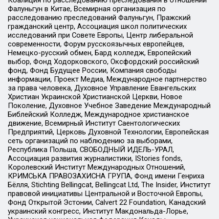
Фалуньгун в Китае, Всемирная организация по
расследованию преследований Фалуньгун, Пражский
гражданский центр, Ассоциация школ политических
исследований при Совете Европы, Центр либеральной
современности, Форум русскоязычных европейцев,
Немецко-русский обмен, Бард колледж, Европейский
выбор, Фонд Ходорковского, Оксфордский российский
фонд, Фонд Будущее России, Компания свободы
информации, Проект Медиа, Международное партнерство
за права человека, Духовное Управление Евангельских
Христиан Украинской Христианской Церкви, Новое
Поколение, Духовное Учебное Заведение Международный
Библейский Колледж, Международное христианское
движение, Всемирный Институт Саентологических
Предприятий, Церковь Духовной Технологии, Европейская
сеть организаций по наблюдению за выборами,
Республика Польша, СВОБОДНЫЙ ИДЕЛЬ-УРАЛ,
Ассоциация развития журналистики, IStories fonds,
Королевский Институт Международных Отношений,
КРИМСЬКА ПРАВОЗАХИСНА ГРУПА, Фонд имени Генриха
Бёлля, Stichting Bellingcat, Bellingcat Ltd, The Insider, Институт
правовой инициативы Центральной и Восточной Европы,
Фонд Открытой Эстонии, Calvert 22 Foundation, Канадский
украинский конгресс, Институт Макдональда-Лорье,