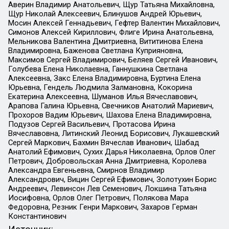
Аверин Владимир Анатольевич, Щур Татьяна Михайловна,
Щур Николай Алексеевич, Блинушов Андрей Юрьевич,
Мосин Алексей Геннадьевич, Гефтер Валентин Михайлович,
Симонов Алексей Кириллович, Флиге Ирина Анатольевна,
Мельникова Валентина Дмитриевна, Вититинова Елена
Владимировна, Баженова Светлана Куприяновна,
Максимов Сергей Владимирович, Беляев Сергей Иванович,
Голубева Елена Николаевна, Ганнушкина Светлана
Алексеевна, Закс Елена Владимировна, Буртина Елена
Юрьевна, Гендель Людмила Залмановна, Кокорина
Екатерина Алексеевна, Шуманов Илья Вячеславович,
Арапова Галина Юрьевна, Свечников Анатолий Мариевич,
Прохоров Вадим Юрьевич, Шахова Елена Владимировна,
Подузов Сергей Васильевич, Протасова Ирина
Вячеславовна, Литинский Леонид Борисович, Лукашевский
Сергей Маркович, Бахмин Вячеслав Иванович, Шабад
Анатолий Ефимович, Сухих Дарья Николаевна, Орлов Олег
Петрович, Добровольская Анна Дмитриевна, Королева
Александра Евгеньевна, Смирнов Владимир
Александрович, Вицин Сергей Ефимович, Золотухин Борис
Андреевич, Левинсон Лев Семенович, Локшина Татьяна
Иосифовна, Орлов Олег Петрович, Полякова Мара
Федоровна, Резник Генри Маркович, Захаров Герман
Константинович