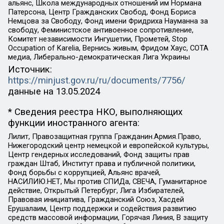
альянс, Школа международных отношений им Нормана
Патерсона, Центр Гражданских Свобод, Фонд Бориса
Немцова за Свободу, Фонд имени Фридриха Науманна за
свободу, Феминистское антивоенное сопротивление,
Комитет независимости Ингушетии, Прометей, Stop
Occupation of Karelia, Вернись живым, Фридом Хаус, СОТА
медиа, Либерально-демократическая Лига Украины
Источник:
https://minjust.gov.ru/ru/documents/7756/
данные на
13.05.2024
* Сведения реестра НКО, выполняющих
функции иностранного агента:
Лилит, Правозащитная группа Гражданин.Армия.Право,
Нижегородский центр немецкой и европейской культуры,
Центр гендерных исследований, Фонд защиты прав
граждан Штаб, Институт права и публичной политики,
Фонд борьбы с коррупцией, Альянс врачей,
НАСИЛИЮ.НЕТ, Мы против СПИДа, СВЕЧА, Гуманитарное
действие, Открытый Петербург, Лига Избирателей,
Правовая инициатива, Гражданский Союз, Хасдей
Ерушалаим, Центр поддержки и содействия развитию
средств массовой информации, Горячая Линия, В защиту