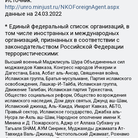
Источник:
http://unro.minjust.ru/NKOForeignAgent.aspx
данные на
24.03.2022
* Единый федеральный список организаций, в
том числе иностранных и международных
организаций, признанных в соответствии с
законодательством Российской Федерации
террористическими:
Высший военный Маджлисуль Шура Объединенных сил
моджахедов Кавказа, Конгресс народов Ичкерии и
Дагестана, База, Асбат аль-Ансар, Священная война,
Исламская группа, Братья-мусульмане, Партия исламского
освобождения, Лашкар-И-Тайба, Исламская группа,
Движение Талибан, Исламская партия Туркестана,
Общество социальных реформ, Общество возрождения
исламского наследия, Дом двух святых, Джунд аш-Шам,
Исламский джихад, Аль-Каида, Имарат Кавказ, АБТО,
Правый сектор, Исламское государство, Джабха аль-
Нусра ли-Ахль аш-Шам, Народное ополчение имени К.
Минина и Д. Пожарского, Аджр от Аллаха Субхану уа
Тагьаля SHAM, АУМ Синрике, Муджахеды джамаата Ат-
Тавхида Валь-Джихад, Чистопольский Джамаат, Рохнамо