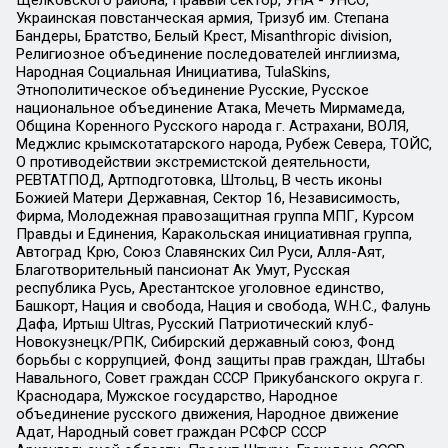
Щелковского района, Правый сектор, УНА - УНСО,
Украинская повстанческая армия, Тризуб им. Степана
Бандеры, Братство, Белый Крест, Misanthropic division,
Религиозное объединение последователей инглиизма,
Народная Социальная Инициатива, TulaSkins,
Этнополитическое объединение Русские, Русское
национальное объединение Атака, Мечеть Мирмамеда,
Община Коренного Русского народа г. Астрахани, ВОЛЯ,
Меджлис крымскотатарского народа, Рубеж Севера, ТОЙС,
О противодействии экстремистской деятельности,
РЕВТАТПОД, Артподготовка, Штольц, В честь иконы
Божией Матери Державная, Сектор 16, Независимость,
Фирма, Молодежная правозащитная группа МПГ, Курсом
Правды и Единения, Каракольская инициативная группа,
Автоград Крю, Союз Славянских Сил Руси, Алля-Аят,
Благотворительный пансионат Ак Умут, Русская
республика Русь, Арестантское уголовное единство,
Башкорт, Нация и свобода, Нация и свобода, W.H.С., Фалунь
Дафа, Иртыш Ultras, Русский Патриотический клуб-
Новокузнецк/РПК, Сибирский державный союз, Фонд
борьбы с коррупцией, Фонд защиты прав граждан, Штабы
Навального, Совет граждан СССР Прикубанского округа г.
Краснодара, Мужское государство, Народное
объединение русского движения, Народное движение
Адат, Народный совет граждан РСФСР СССР