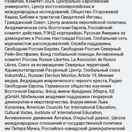
Развития, Комитет-2024, Центрально-Европейский
университет, Центр восточноевропейских и
международных исследований, Общество Сторожевой
башни, Библии и трактатов Свидетелей Иеговы,
Гражданский Совет, Центр анализа европейской политики,
Академическая сеть Восточная Европа, Российский
комитет действия, РЭНД корпорейшн, Русская Америка за
демократию в России, Настоящая Россия, Глобальная сеть
журналистов-расследователей, Служба поддержки,
Свободная Россия Берлин, Свободная Россия Северный
Рейн-Вестфалия, Фонд глобальной помощи, Антивоенный
комитет России, Russie-Libertes, La Asocicion de Rusos
Libres, Союз за возвращение Северных территорий,
Крымскотатарский Ресурсный Центр, Глобальный союз
IndustriALL, Russian Election Monitor, Article 19, Мнение
медиа, Федерация анархического черного креста, Радио
Свободная Европа, Германское общество изучения
Восточной Европы, Фонд имени Фридриха Эберта, XZ
gGmbH, Мобильная академия поддержки гендерной
демократии и миротворчества, Форум имени Льва
Копелева, American Councils for International Education,
Cultural Vistas, Institute of International Education,
Антивоенное движение Антальи, Открытый диалог, Школа
международных отношений и государственной политики
им Питера Мунка, Российско-канадский демократический