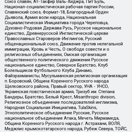
Союз славян, Ат-Такфир Валь-Хиджра, Пит Буль,
Национал-социалистическая рабочая партия России,
Славянский союз, Формат-18, Благородный Орден
Дьявола, Армия воли народа, Национальная
Социалистическая Инициатива города Череповца,
Духовно-Родовая Держава Русь, Русское национальное
единство, Древнерусской Инглистической церкви
Православных Староверов-Инглингов, Русский
общенациональный союз, Движение против нелегальной
иммиграции, Кровь и Честь, О свободе совести и о
религиозных объединениях, Омская организация
общественного политического движения Русское
национальное единство, Северное Братство, Клуб
Болельщиков Футбольного Клуба Динамо,
Файзрахманисты, Мусульманская религиозная организация
п. Боровский, Община Коренного Русского народа
Щелковского района, Правый сектор, УНА - УНСО,
Украинская повстанческая армия, Тризуб им. Степана
Бандеры, Братство, Белый Крест, Misanthropic division,
Религиозное объединение последователей инглиизма,
Народная Социальная Инициатива, TulaSkins,
Этнополитическое объединение Русские, Русское
национальное объединение Атака, Мечеть Мирмамеда,
Община Коренного Русского народа г. Астрахани, ВОЛЯ,
Меджлис крымскотатарского народа, Рубеж Севера, ТОЙС,