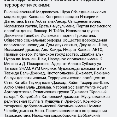
террористическими:
Высший военный Маджлисуль Шура Объединенных сил
моджахедов Кавказа, Конгресс народов Ичкерии и
Дагестана, База, Асбат аль-Ансар, Священная война,
Исламская группа, Братья-мусульмане, Партия исламского
освобождения, Лашкар-И-Тайба, Исламская группа,
Движение Талибан, Исламская партия Туркестана,
Общество социальных реформ, Общество возрождения
исламского наследия, Дом двух святых, Джунд аш-Шам,
Исламский джихад, Аль-Каида, Имарат Кавказ, АБТО,
Правый сектор, Исламское государство, Джабха аль-
Нусра ли-Ахль аш-Шам, Народное ополчение имени К.
Минина и Д. Пожарского, Аджр от Аллаха Субхану уа
Тагьаля SHAM, АУМ Синрике, Муджахеды джамаата Ат-
Тавхида Валь-Джихад, Чистопольский Джамаат, Рохнамо
ба суи давлати исломи, Террористическое сообщество
Сеть, Катиба Таухид валь-Джихад, Хайят Тахрир аш-Шам,
Ахлю Сунна Валь Джамаа, National Socialism/White Power,
Артподготовка, Религиозная группа “Джамаат “Красный
пахарь”, Колумбайн, Хатлонский джамаат, Мусульманская
религиозная группа п. Кушкуль г. Оренбург, Крымско-
татарский добровольческий батальон имени Номана
Челебиджихана, Азов, Партия исламского возрождения
Таджикистана, Народная самооборона, Дуббайский