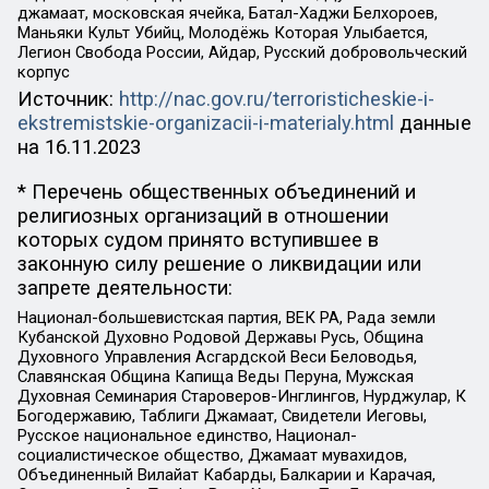
джамаат, московская ячейка, Батал-Хаджи Белхороев,
Маньяки Культ Убийц, Молодёжь Которая Улыбается,
Легион Свобода России, Айдар, Русский добровольческий
корпус
Источник:
http://nac.gov.ru/terroristicheskie-i-
ekstremistskie-organizacii-i-materialy.html
данные
на
16.11.2023
* Перечень общественных объединений и
религиозных организаций в отношении
которых судом принято вступившее в
законную силу решение о ликвидации или
запрете деятельности:
Национал-большевистская партия, ВЕК РА, Рада земли
Кубанской Духовно Родовой Державы Русь, Община
Духовного Управления Асгардской Веси Беловодья,
Славянская Община Капища Веды Перуна, Мужская
Духовная Семинария Староверов-Инглингов, Нурджулар, К
Богодержавию, Таблиги Джамаат, Свидетели Иеговы,
Русское национальное единство, Национал-
социалистическое общество, Джамаат мувахидов,
Объединенный Вилайат Кабарды, Балкарии и Карачая,