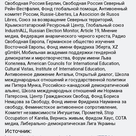
Свободная Россия Берлин, Свободная Россия Северный
Рейн-Вестфалия, Фонд глобальной помощи, Антивоенный
комитет России, Russie-Libertes, La Asocicion de Rusos
Libres, Союз за возвращение Северных территорий,
Крымскотатарский Ресурсный Центр, Глобальный союз
IndustriALL, Russian Election Monitor, Article 19, Мнение
медиа, Федерация анархического черного креста, Радио
Свободная Европа, Германское общество изучения
Восточной Европы, Фонд имени Фридриха Эберта, XZ
gGmbH, Мобильная академия поддержки гендерной
демократии и миротворчества, Форум имени Льва
Копелева, American Councils for International Education,
Cultural Vistas, Institute of International Education,
Антивоенное движение Антальи, Открытый диалог, Школа
международных отношений и государственной политики
им Питера Мунка, Российско-канадский демократический
альянс, Школа международных отношений им Нормана
Патерсона, Центр Гражданских Свобод, Фонд Бориса
Немцова за Свободу, Фонд имени Фридриха Науманна за
свободу, Феминистское антивоенное сопротивление,
Комитет независимости Ингушетии, Прометей, Stop
Occupation of Karelia, Вернись живым, Фридом Хаус, СОТА
медиа, Либерально-демократическая Лига Украины
Источник: