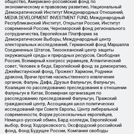
общество, Американо-российский фонд по
экономическому и правовому развитию, Национальный
Демократический Институт Международных Отношений,
MEDIA DEVELOPMENT INVESTMENT FUND, Международный
Республиканский Институт, Открытая Россия, Институт
современной России, Черноморский фонд регионального
сотрудничества, Европейская Платформа за
Демократические Выборы, Международный центр
электоральных исследований, Германский фонд Маршалла
Соединенных Штатов, Тихоокеанский центр защиты
окружающей среды и природных ресурсов, Свободная
Россия, Всемирный конгресс украинцев, Атлантический
совет, Человек в беде, Европейский фонд за демократию,
Джеймстаунский фонд, Прожект Хармони, Родники
дракона, Врачи против насильственного извлечения
органов, Фалунь Дафа, Друзья Фалуньгун, Фалуньгун,
Коалиция по расследованию преследования в отношении
Фалуньгун в Китае, Всемирная организация по
расследованию преследований Фалуньгун, Пражский
гражданский центр, Ассоциация школ политических
исследований при Совете Европы, Центр либеральной
современности, Форум русскоязычных европейцев,
Немецко-русский обмен, Бард колледж, Европейский
выбор, Фонд Ходорковского, Оксфордский российский
фонд, Фонд Будущее России, Компания свободы