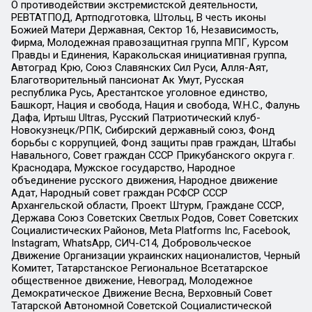
О противодействии экстремистской деятельности,
РЕВТАТПОД, Артподготовка, Штольц, В честь иконы
Божией Матери Державная, Сектор 16, Независимость,
Фирма, Молодежная правозащитная группа МПГ, Курсом
Правды и Единения, Каракольская инициативная группа,
Автоград Крю, Союз Славянских Сил Руси, Алля-Аят,
Благотворительный пансионат Ак Умут, Русская
республика Русь, Арестантское уголовное единство,
Башкорт, Нация и свобода, Нация и свобода, W.H.С., Фалунь
Дафа, Иртыш Ultras, Русский Патриотический клуб-
Новокузнецк/РПК, Сибирский державный союз, Фонд
борьбы с коррупцией, Фонд защиты прав граждан, Штабы
Навального, Совет граждан СССР Прикубанского округа г.
Краснодара, Мужское государство, Народное
объединение русского движения, Народное движение
Адат, Народный совет граждан РСФСР СССР
Архангельской области, Проект Штурм, Граждане СССР,
Держава Союз Советских Светлых Родов, Совет Советских
Социалистических Районов, Meta Platforms Inc, Facebook,
Instagram, WhatsApp, СИЧ-С14, Добровольческое
Движение Организации украинских националистов, Черный
Комитет, Татарстанское Региональное Всетатарское
общественное движение, Невоград, Молодежное
Демократическое Движение Весна, Верховный Совет
Татарской Автономной Советской Социалистической