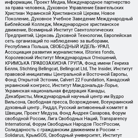
информации, Проект Медиа, Международное партнерство
за права человека, Духовное Управление Евангельских
Христиан Украинской Христианской Церкви, Новое
Поколение, Духовное Учебное Заведение Международный
Библейский Колледж, Международное христианское
движение, Всемирный Институт Саентологических
Предприятий, Церковь Духовной Технологии, Европейская
сеть организаций по наблюдению за выборами,
Республика Польша, СВОБОДНЫЙ ИДЕЛЬ-УРАЛ,
Ассоциация развития журналистики, IStories fonds,
Королевский Институт Международных Отношений,
КРИМСЬКА ПРАВОЗАХИСНА ГРУПА, Фонд имени Генриха
Бёлля, Stichting Bellingcat, Bellingcat Ltd, The Insider, Институт
правовой инициативы Центральной и Восточной Европы,
Фонд Открытой Эстонии, Calvert 22 Foundation, Канадский
украинский конгресс, Институт Макдональда-Лорье,
Украинская национальная федерация Канады,
Декабристы, Международный научный центр им Вудро
Вильсона, Свободная пресса, Возрождение, Всеукраинский
духовный центр , Риддл, Русский антивоенный комитет в
Швеции, Проект Медуза, Фонд Андрея Сахарова, Форум
свободной России, Лига Свободных Наций, Transparеncy
International, Форум Свободных Народов ПостРоссии,
Солидарность с гражданским движением в России –
Solidarus, КрымSOS, Свободный университет, Институт