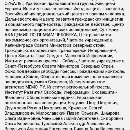
СИБАЛЬТ, Уральская правозащитная группа, Женщины
Евразии, Институт прав человека, Фонд защиты гласности,
Российский исследовательский центр по правам человека,
Дальневосточный центр развития гражданских инициатив
и социального партнерства, Гражданское действие, Центр
независимых социологических исследований, Сутяжник,
АКАДЕМИЯ ПО ПРАВАМ ЧЕЛОВЕКА, Центр развития
некоммерческих организаций, Частное учреждение в
Калининграде Совета Министров северных стран,
Гражданское содействие, Трансперенси Интернешнл-Р,
Центр Защиты Прав Средств Массовой Информации,
Институт развития прессы - Сибирь, Частное учреждение в
Санкт-Петербурге Совета Министров Северных Стран,
Фонд поддержки свободы прессы, Гражданский контроль,
Человек и Закон, Общественная комиссия по сохранению
наследия академика Сахарова, Информационное
агентство МЕМО. РУ, Институт региональной прессы,
Институт Развития Свободы Информации, Экозащита!-
Женсовет, Общественный вердикт, Евразийская
антимонопольная ассоциация, Бедушев Петр Петрович,
Дзугкоева Регина Николаевна, Кривенко Сергей
Владимирович, Милославский Павел Юрьевич, Шнырова
Ольга Вадимовна, Чанышева Лилия Айратовна, Сидорович
Ольга Борисовна, Туровский Александр Алексеевич,
Васильева Анастасия Евгеньевна, Ривина Анна Валерьевна,