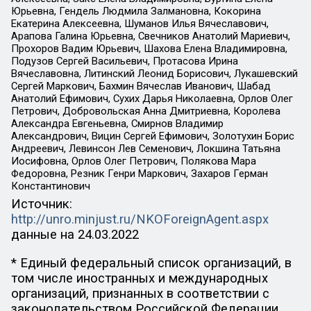
Юрьевна, Гендель Людмила Залмановна, Кокорина
Екатерина Алексеевна, Шуманов Илья Вячеславович,
Арапова Галина Юрьевна, Свечников Анатолий Мариевич,
Прохоров Вадим Юрьевич, Шахова Елена Владимировна,
Подузов Сергей Васильевич, Протасова Ирина
Вячеславовна, Литинский Леонид Борисович, Лукашевский
Сергей Маркович, Бахмин Вячеслав Иванович, Шабад
Анатолий Ефимович, Сухих Дарья Николаевна, Орлов Олег
Петрович, Добровольская Анна Дмитриевна, Королева
Александра Евгеньевна, Смирнов Владимир
Александрович, Вицин Сергей Ефимович, Золотухин Борис
Андреевич, Левинсон Лев Семенович, Локшина Татьяна
Иосифовна, Орлов Олег Петрович, Полякова Мара
Федоровна, Резник Генри Маркович, Захаров Герман
Константинович
Источник:
http://unro.minjust.ru/NKOForeignAgent.aspx
данные на
24.03.2022
* Единый федеральный список организаций, в
том числе иностранных и международных
организаций, признанных в соответствии с
законодательством Российской Федерации