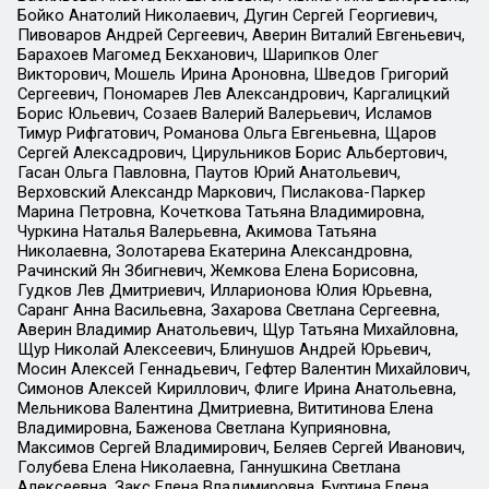
Бойко Анатолий Николаевич, Дугин Сергей Георгиевич,
Пивоваров Андрей Сергеевич, Аверин Виталий Евгеньевич,
Барахоев Магомед Бекханович, Шарипков Олег
Викторович, Мошель Ирина Ароновна, Шведов Григорий
Сергеевич, Пономарев Лев Александрович, Каргалицкий
Борис Юльевич, Созаев Валерий Валерьевич, Исламов
Тимур Рифгатович, Романова Ольга Евгеньевна, Щаров
Сергей Алексадрович, Цирульников Борис Альбертович,
Гасан Ольга Павловна, Паутов Юрий Анатольевич,
Верховский Александр Маркович, Пислакова-Паркер
Марина Петровна, Кочеткова Татьяна Владимировна,
Чуркина Наталья Валерьевна, Акимова Татьяна
Николаевна, Золотарева Екатерина Александровна,
Рачинский Ян Збигневич, Жемкова Елена Борисовна,
Гудков Лев Дмитриевич, Илларионова Юлия Юрьевна,
Саранг Анна Васильевна, Захарова Светлана Сергеевна,
Аверин Владимир Анатольевич, Щур Татьяна Михайловна,
Щур Николай Алексеевич, Блинушов Андрей Юрьевич,
Мосин Алексей Геннадьевич, Гефтер Валентин Михайлович,
Симонов Алексей Кириллович, Флиге Ирина Анатольевна,
Мельникова Валентина Дмитриевна, Вититинова Елена
Владимировна, Баженова Светлана Куприяновна,
Максимов Сергей Владимирович, Беляев Сергей Иванович,
Голубева Елена Николаевна, Ганнушкина Светлана
Алексеевна, Закс Елена Владимировна, Буртина Елена