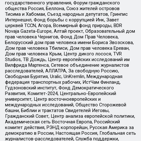
государственного управления, Форум гражданского
общества Россия, Беллона, Союз жителей островов
Тисима и Хабомаи, Съезд народных депутатов, Гринпис
Интернешнл, Фонд борьбы с коррупцией Инк, Завет
церквей TCCN, Агора, Всемирный фонд природы, BDR
Novaja Gazeta-Europe, Алтай проект, Образовательный дом
прав человека Чернигов, Фонд Дом Прав Человека,
Белорусский дом прав человека имени Бориса Звозскова,
Дом прав человека Тбилиси, Дом прав человека Ереван,
Дом прав человека Крым, Центр дикого лосося, TVR
Studios, ТВ Дождь, Центр европейских исследований им
Вилфрида Мартенса, Сетевое объединение журналистов
расследователей, АЛЛАТРА, За свободную Россию,
Свободная Бурятия, Uralic, UnKremlin, Международная
федерация транспортных рабочих, ИстЧам Финланд,
Гудзоновский институт, Фонд Демократического
Развития, Комитет-2024, Центрально-Европейский
университет, Центр восточноевропейских и
международных исследований, Общество Сторожевой
башни, Библии и трактатов Свидетелей Иеговы,
Гражданский Совет, Центр анализа европейской политики,
Академическая сеть Восточная Европа, Российский
комитет действия, РЭНД корпорейшн, Русская Америка за
демократию в России, Настоящая Россия, Глобальная сеть
журналистов-расследователей, Служба поддержки,