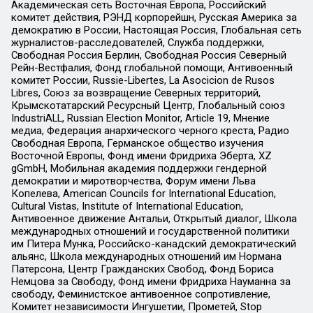
Академическая сеть Восточная Европа, Российский
комитет действия, РЭНД корпорейшн, Русская Америка за
демократию в России, Настоящая Россия, Глобальная сеть
журналистов-расследователей, Служба поддержки,
Свободная Россия Берлин, Свободная Россия Северный
Рейн-Вестфалия, Фонд глобальной помощи, Антивоенный
комитет России, Russie-Libertes, La Asocicion de Rusos
Libres, Союз за возвращение Северных территорий,
Крымскотатарский Ресурсный Центр, Глобальный союз
IndustriALL, Russian Election Monitor, Article 19, Мнение
медиа, Федерация анархического черного креста, Радио
Свободная Европа, Германское общество изучения
Восточной Европы, Фонд имени Фридриха Эберта, XZ
gGmbH, Мобильная академия поддержки гендерной
демократии и миротворчества, Форум имени Льва
Копелева, American Councils for International Education,
Cultural Vistas, Institute of International Education,
Антивоенное движение Антальи, Открытый диалог, Школа
международных отношений и государственной политики
им Питера Мунка, Российско-канадский демократический
альянс, Школа международных отношений им Нормана
Патерсона, Центр Гражданских Свобод, Фонд Бориса
Немцова за Свободу, Фонд имени Фридриха Науманна за
свободу, Феминистское антивоенное сопротивление,
Комитет независимости Ингушетии, Прометей, Stop