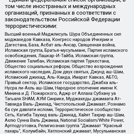
том числе иностранных и международных
организаций, признанных в соответствии с
законодательством Российской Федерации
террористическими:
Высший военный Маджлисуль Шура Объединенных сил
моджахедов Кавказа, Конгресс народов Ичкерии и
Дагестана, База, Асбат аль-Ансар, Священная война,
Исламская группа, Братья-мусульмане, Партия исламского
освобождения, Лашкар-И-Тайба, Исламская группа,
Движение Талибан, Исламская партия Туркестана,
Общество социальных реформ, Общество возрождения
исламского наследия, Дом двух святых, Джунд аш-Шам,
Исламский джихад, Аль-Каида, Имарат Кавказ, АБТО,
Правый сектор, Исламское государство, Джабха аль-
Нусра ли-Ахль аш-Шам, Народное ополчение имени К.
Минина и Д. Пожарского, Аджр от Аллаха Субхану уа
Тагьаля SHAM, АУМ Синрике, Муджахеды джамаата Ат-
Тавхида Валь-Джихад, Чистопольский Джамаат, Рохнамо
ба суи давлати исломи, Террористическое сообщество
Сеть, Катиба Таухид валь-Джихад, Хайят Тахрир аш-Шам,
Ахлю Сунна Валь Джамаа, National Socialism/White Power,
Артподготовка, Религиозная группа “Джамаат “Красный
пахарь”, Колумбайн, Хатлонский джамаат, Мусульманская