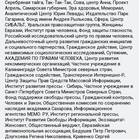
Серебряная тайга, Так-Так-Так, Сова, центр Анна, Проект
Апрель, Самарская губерния, Эра здоровья, Мемориал,
Аналитический Центр Юрия Левады, Издательство Парк
Гагарина, Фонд имени Андрея Рылькова, Сфера, Центр
СИБАЛЬТ, Уральская правозащитная группа, Женщины
Евразии, Институт прав человека, Фонд защиты гласности,
Российский исследовательский центр по правам человека,
Дальневосточный центр развития гражданских инициатив
и социального партнерства, Гражданское действие, Центр
независимых социологических исследований, Сутяжник,
АКАДЕМИЯ ПО ПРАВАМ ЧЕЛОВЕКА, Центр развития
некоммерческих организаций, Частное учреждение в
Калининграде Совета Министров северных стран,
Гражданское содействие, Трансперенси Интернешнл-Р,
Центр Защиты Прав Средств Массовой Информации,
Институт развития прессы - Сибирь, Частное учреждение в
Санкт-Петербурге Совета Министров Северных Стран,
Фонд поддержки свободы прессы, Гражданский контроль,
Человек и Закон, Общественная комиссия по сохранению
наследия академика Сахарова, Информационное
агентство МЕМО. РУ, Институт региональной прессы,
Институт Развития Свободы Информации, Экозащита!-
Женсовет, Общественный вердикт, Евразийская
антимонопольная ассоциация, Бедушев Петр Петрович,
Дзугкоева Регина Николаевна, Кривенко Сергей