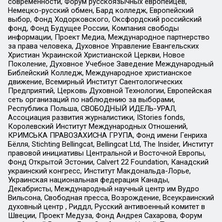
современности, Форум русскоязычных европейцев,
Немецко-русский обмен, Бард колледж, Европейский
выбор, Фонд Ходорковского, Оксфордский российский
фонд, Фонд Будущее России, Компания свободы
информации, Проект Медиа, Международное партнерство
за права человека, Духовное Управление Евангельских
Христиан Украинской Христианской Церкви, Новое
Поколение, Духовное Учебное Заведение Международный
Библейский Колледж, Международное христианское
движение, Всемирный Институт Саентологических
Предприятий, Церковь Духовной Технологии, Европейская
сеть организаций по наблюдению за выборами,
Республика Польша, СВОБОДНЫЙ ИДЕЛЬ-УРАЛ,
Ассоциация развития журналистики, IStories fonds,
Королевский Институт Международных Отношений,
КРИМСЬКА ПРАВОЗАХИСНА ГРУПА, Фонд имени Генриха
Бёлля, Stichting Bellingcat, Bellingcat Ltd, The Insider, Институт
правовой инициативы Центральной и Восточной Европы,
Фонд Открытой Эстонии, Calvert 22 Foundation, Канадский
украинский конгресс, Институт Макдональда-Лорье,
Украинская национальная федерация Канады,
Декабристы, Международный научный центр им Вудро
Вильсона, Свободная пресса, Возрождение, Всеукраинский
духовный центр , Риддл, Русский антивоенный комитет в
Швеции, Проект Медуза, Фонд Андрея Сахарова, Форум