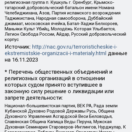
религиозная группа п. Кушкуль г. Оренбург, Крымско-
татарский добровольческий батальон имени Номана
Челебиджихана, Азов, Партия исламского возрождения
Таджикистана, Народная самооборона, Дуббайский
джамаат, московская ячейка, Батал-Хаджи Белхороев,
Маньяки Культ Убийц, Молодёжь Которая Улыбается,
Легион Свобода России, Айдар, Русский добровольческий
корпус
Источник:
http://nac.gov.ru/terroristicheskie-i-
ekstremistskie-organizacii-i-materialy.html
данные
на
16.11.2023
* Перечень общественных объединений и
религиозных организаций в отношении
которых судом принято вступившее в
законную силу решение о ликвидации или
запрете деятельности:
Национал-большевистская партия, ВЕК РА, Рада земли
Кубанской Духовно Родовой Державы Русь, Община
Духовного Управления Асгардской Веси Беловодья,
Славянская Община Капища Веды Перуна, Мужская
Духовная Семинария Староверов-Инглингов, Нурджулар, К