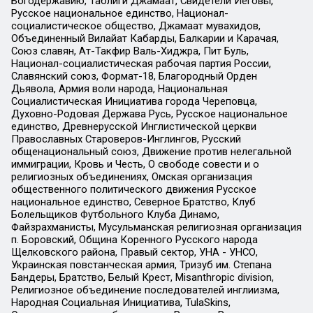
Богодержавию, Таблиги Джамаат, Свидетели Иеговы,
Русское национальное единство, Национал-
социалистическое общество, Джамаат мувахидов,
Объединенный Вилайат Кабарды, Балкарии и Карачая,
Союз славян, Ат-Такфир Валь-Хиджра, Пит Буль,
Национал-социалистическая рабочая партия России,
Славянский союз, Формат-18, Благородный Орден
Дьявола, Армия воли народа, Национальная
Социалистическая Инициатива города Череповца,
Духовно-Родовая Держава Русь, Русское национальное
единство, Древнерусской Инглистической церкви
Православных Староверов-Инглингов, Русский
общенациональный союз, Движение против нелегальной
иммиграции, Кровь и Честь, О свободе совести и о
религиозных объединениях, Омская организация
общественного политического движения Русское
национальное единство, Северное Братство, Клуб
Болельщиков Футбольного Клуба Динамо,
Файзрахманисты, Мусульманская религиозная организация
п. Боровский, Община Коренного Русского народа
Щелковского района, Правый сектор, УНА - УНСО,
Украинская повстанческая армия, Тризуб им. Степана
Бандеры, Братство, Белый Крест, Misanthropic division,
Религиозное объединение последователей инглиизма,
Народная Социальная Инициатива, TulaSkins,