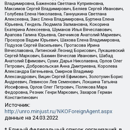
Владимировна, Баженова Светлана Куприяновна,
Максимов Сергей Владимирович, Беляев Сергей Иванович,
Голубева Елена Николаевна, Ганнушкина Светлана
Алексеевна, Закс Елена Владимировна, Буртина Елена
Юрьевна, Гендель Людмила Залмановна, Кокорина
Екатерина Алексеевна, Шуманов Илья Вячеславович,
Арапова Галина Юрьевна, Свечников Анатолий Мариевич,
Прохоров Вадим Юрьевич, Шахова Елена Владимировна,
Подузов Сергей Васильевич, Протасова Ирина
Вячеславовна, Литинский Леонид Борисович, Лукашевский
Сергей Маркович, Бахмин Вячеслав Иванович, Шабад
Анатолий Ефимович, Сухих Дарья Николаевна, Орлов Олег
Петрович, Добровольская Анна Дмитриевна, Королева
Александра Евгеньевна, Смирнов Владимир
Александрович, Вицин Сергей Ефимович, Золотухин Борис
Андреевич, Левинсон Лев Семенович, Локшина Татьяна
Иосифовна, Орлов Олег Петрович, Полякова Мара
Федоровна, Резник Генри Маркович, Захаров Герман
Константинович
Источник:
http://unro.minjust.ru/NKOForeignAgent.aspx
данные на
24.03.2022
* Единый федеральный список организаций, в