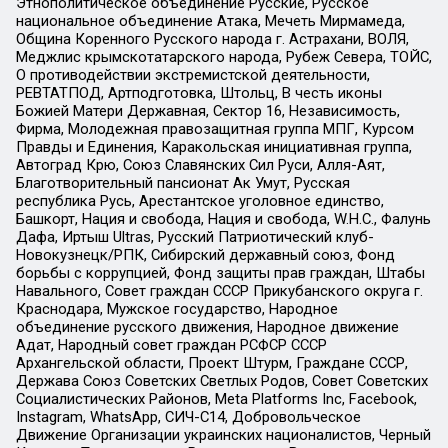
Этнополитическое объединение Русские, Русское
национальное объединение Атака, Мечеть Мирмамеда,
Община Коренного Русского народа г. Астрахани, ВОЛЯ,
Меджлис крымскотатарского народа, Рубеж Севера, ТОЙС,
О противодействии экстремистской деятельности,
РЕВТАТПОД, Артподготовка, Штольц, В честь иконы
Божией Матери Державная, Сектор 16, Независимость,
Фирма, Молодежная правозащитная группа МПГ, Курсом
Правды и Единения, Каракольская инициативная группа,
Автоград Крю, Союз Славянских Сил Руси, Алля-Аят,
Благотворительный пансионат Ак Умут, Русская
республика Русь, Арестантское уголовное единство,
Башкорт, Нация и свобода, Нация и свобода, W.H.С., Фалунь
Дафа, Иртыш Ultras, Русский Патриотический клуб-
Новокузнецк/РПК, Сибирский державный союз, Фонд
борьбы с коррупцией, Фонд защиты прав граждан, Штабы
Навального, Совет граждан СССР Прикубанского округа г.
Краснодара, Мужское государство, Народное
объединение русского движения, Народное движение
Адат, Народный совет граждан РСФСР СССР
Архангельской области, Проект Штурм, Граждане СССР,
Держава Союз Советских Светлых Родов, Совет Советских
Социалистических Районов, Meta Platforms Inc, Facebook,
Instagram, WhatsApp, СИЧ-С14, Добровольческое
Движение Организации украинских националистов, Черный