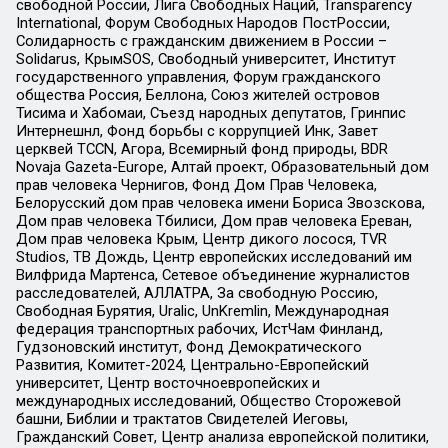
свободной России, Лига Свободных Наций, Transparеncy
International, Форум Свободных Народов ПостРоссии,
Солидарность с гражданским движением в России –
Solidarus, КрымSOS, Свободный университет, Институт
государственного управления, Форум гражданского
общества Россия, Беллона, Союз жителей островов
Тисима и Хабомаи, Съезд народных депутатов, Гринпис
Интернешнл, Фонд борьбы с коррупцией Инк, Завет
церквей TCCN, Агора, Всемирный фонд природы, BDR
Novaja Gazeta-Europe, Алтай проект, Образовательный дом
прав человека Чернигов, Фонд Дом Прав Человека,
Белорусский дом прав человека имени Бориса Звозскова,
Дом прав человека Тбилиси, Дом прав человека Ереван,
Дом прав человека Крым, Центр дикого лосося, TVR
Studios, ТВ Дождь, Центр европейских исследований им
Вилфрида Мартенса, Сетевое объединение журналистов
расследователей, АЛЛАТРА, За свободную Россию,
Свободная Бурятия, Uralic, UnKremlin, Международная
федерация транспортных рабочих, ИстЧам Финланд,
Гудзоновский институт, Фонд Демократического
Развития, Комитет-2024, Центрально-Европейский
университет, Центр восточноевропейских и
международных исследований, Общество Сторожевой
башни, Библии и трактатов Свидетелей Иеговы,
Гражданский Совет, Центр анализа европейской политики,