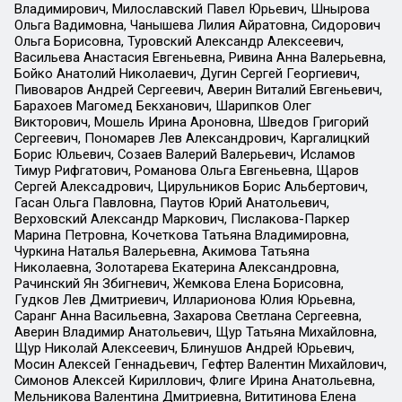
Владимирович, Милославский Павел Юрьевич, Шнырова
Ольга Вадимовна, Чанышева Лилия Айратовна, Сидорович
Ольга Борисовна, Туровский Александр Алексеевич,
Васильева Анастасия Евгеньевна, Ривина Анна Валерьевна,
Бойко Анатолий Николаевич, Дугин Сергей Георгиевич,
Пивоваров Андрей Сергеевич, Аверин Виталий Евгеньевич,
Барахоев Магомед Бекханович, Шарипков Олег
Викторович, Мошель Ирина Ароновна, Шведов Григорий
Сергеевич, Пономарев Лев Александрович, Каргалицкий
Борис Юльевич, Созаев Валерий Валерьевич, Исламов
Тимур Рифгатович, Романова Ольга Евгеньевна, Щаров
Сергей Алексадрович, Цирульников Борис Альбертович,
Гасан Ольга Павловна, Паутов Юрий Анатольевич,
Верховский Александр Маркович, Пислакова-Паркер
Марина Петровна, Кочеткова Татьяна Владимировна,
Чуркина Наталья Валерьевна, Акимова Татьяна
Николаевна, Золотарева Екатерина Александровна,
Рачинский Ян Збигневич, Жемкова Елена Борисовна,
Гудков Лев Дмитриевич, Илларионова Юлия Юрьевна,
Саранг Анна Васильевна, Захарова Светлана Сергеевна,
Аверин Владимир Анатольевич, Щур Татьяна Михайловна,
Щур Николай Алексеевич, Блинушов Андрей Юрьевич,
Мосин Алексей Геннадьевич, Гефтер Валентин Михайлович,
Симонов Алексей Кириллович, Флиге Ирина Анатольевна,
Мельникова Валентина Дмитриевна, Вититинова Елена