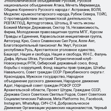
Этнополитическое объединение Русские, Русское
национальное объединение Атака, Мечеть Мирмамеда,
Община Коренного Русского народа г. Астрахани, ВОЛЯ,
Меджлис крымскотатарского народа, Рубеж Севера, ТОЙС,
О противодействии экстремистской деятельности,
РЕВТАТПОД, Артподготовка, Штольц, В честь иконы
Божией Матери Державная, Сектор 16, Независимость,
Фирма, Молодежная правозащитная группа МПГ, Курсом
Правды и Единения, Каракольская инициативная группа,
Автоград Крю, Союз Славянских Сил Руси, Алля-Аят,
Благотворительный пансионат Ак Умут, Русская
республика Русь, Арестантское уголовное единство,
Башкорт, Нация и свобода, Нация и свобода, W.H.С., Фалунь
Дафа, Иртыш Ultras, Русский Патриотический клуб-
Новокузнецк/РПК, Сибирский державный союз, Фонд
борьбы с коррупцией, Фонд защиты прав граждан, Штабы
Навального, Совет граждан СССР Прикубанского округа г.
Краснодара, Мужское государство, Народное
объединение русского движения, Народное движение
Адат, Народный совет граждан РСФСР СССР
Архангельской области, Проект Штурм, Граждане СССР,
Держава Союз Советских Светлых Родов, Совет Советских
Социалистических Районов, Meta Platforms Inc, Facebook,
Instagram, WhatsApp, СИЧ-С14, Добровольческое
Движение Организации украинских националистов, Черный