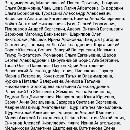
Владимирович, Милославский Павел Юрьевич, Шнырова
Ольга Вадимовна, Чанышева Лилия Айратовна, Сидорович
Ольга Борисовна, Туровский Александр Алексеевич,
Васильева Анастасия Евгеньевна, Ривина Анна Валерьевна,
Бойко Анатолий Николаевич, Дугин Сергей Георгиевич,
Пивоваров Андрей Сергеевич, Аверин Виталий Евгеньевич,
Барахоев Магомед Бекханович, Шарипков Олег
Викторович, Мошель Ирина Ароновна, Шведов Григорий
Сергеевич, Пономарев Лев Александрович, Каргалицкий
Борис Юльевич, Созаев Валерий Валерьевич, Исламов
Тимур Рифгатович, Романова Ольга Евгеньевна, Щаров
Сергей Алексадрович, Цирульников Борис Альбертович,
Гасан Ольга Павловна, Паутов Юрий Анатольевич,
Верховский Александр Маркович, Пислакова-Паркер
Марина Петровна, Кочеткова Татьяна Владимировна,
Чуркина Наталья Валерьевна, Акимова Татьяна
Николаевна, Золотарева Екатерина Александровна,
Рачинский Ян Збигневич, Жемкова Елена Борисовна,
Гудков Лев Дмитриевич, Илларионова Юлия Юрьевна,
Саранг Анна Васильевна, Захарова Светлана Сергеевна,
Аверин Владимир Анатольевич, Щур Татьяна Михайловна,
Щур Николай Алексеевич, Блинушов Андрей Юрьевич,
Мосин Алексей Геннадьевич, Гефтер Валентин Михайлович,
Симонов Алексей Кириллович, Флиге Ирина Анатольевна,
Мельникова Валентина Дмитриевна, Вититинова Елена