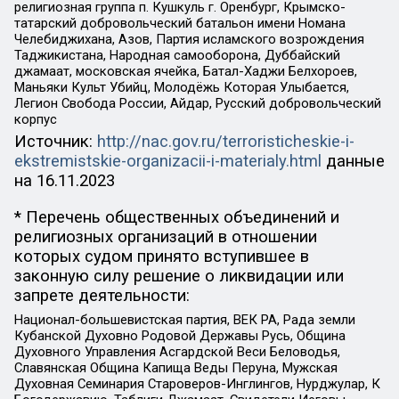
религиозная группа п. Кушкуль г. Оренбург, Крымско-
татарский добровольческий батальон имени Номана
Челебиджихана, Азов, Партия исламского возрождения
Таджикистана, Народная самооборона, Дуббайский
джамаат, московская ячейка, Батал-Хаджи Белхороев,
Маньяки Культ Убийц, Молодёжь Которая Улыбается,
Легион Свобода России, Айдар, Русский добровольческий
корпус
Источник:
http://nac.gov.ru/terroristicheskie-i-
ekstremistskie-organizacii-i-materialy.html
данные
на
16.11.2023
* Перечень общественных объединений и
религиозных организаций в отношении
которых судом принято вступившее в
законную силу решение о ликвидации или
запрете деятельности:
Национал-большевистская партия, ВЕК РА, Рада земли
Кубанской Духовно Родовой Державы Русь, Община
Духовного Управления Асгардской Веси Беловодья,
Славянская Община Капища Веды Перуна, Мужская
Духовная Семинария Староверов-Инглингов, Нурджулар, К