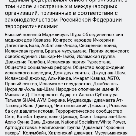
том числе иностранных и международных
организаций, признанных в соответствии с
законодательством Российской Федерации
террористическими:
Высший военный Маджлисуль Шура Объединенных сил
моджахедов Кавказа, Конгресс народов Ичкерии и
Дагестана, База, Асбат аль-Ансар, Священная война,
Исламская группа, Братья-мусульмане, Партия исламского
освобождения, Лашкар-И-Тайба, Исламская группа,
Движение Талибан, Исламская партия Туркестана,
Общество социальных реформ, Общество возрождения
исламского наследия, Дом двух святых, Джунд аш-Шам,
Исламский джихад, Аль-Каида, Имарат Кавказ, АБТО,
Правый сектор, Исламское государство, Джабха аль-
Нусра ли-Ахль аш-Шам, Народное ополчение имени К.
Минина и Д. Пожарского, Аджр от Аллаха Субхану уа
Тагьаля SHAM, АУМ Синрике, Муджахеды джамаата Ат-
Тавхида Валь-Джихад, Чистопольский Джамаат, Рохнамо
ба суи давлати исломи, Террористическое сообщество
Сеть, Катиба Таухид валь-Джихад, Хайят Тахрир аш-Шам,
Ахлю Сунна Валь Джамаа, National Socialism/White Power,
Артподготовка, Религиозная группа “Джамаат “Красный
пахарь”, Колумбайн, Хатлонский джамаат, Мусульманская