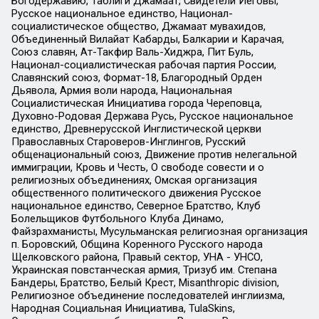
Богодержавию, Таблиги Джамаат, Свидетели Иеговы,
Русское национальное единство, Национал-
социалистическое общество, Джамаат мувахидов,
Объединенный Вилайат Кабарды, Балкарии и Карачая,
Союз славян, Ат-Такфир Валь-Хиджра, Пит Буль,
Национал-социалистическая рабочая партия России,
Славянский союз, Формат-18, Благородный Орден
Дьявола, Армия воли народа, Национальная
Социалистическая Инициатива города Череповца,
Духовно-Родовая Держава Русь, Русское национальное
единство, Древнерусской Инглистической церкви
Православных Староверов-Инглингов, Русский
общенациональный союз, Движение против нелегальной
иммиграции, Кровь и Честь, О свободе совести и о
религиозных объединениях, Омская организация
общественного политического движения Русское
национальное единство, Северное Братство, Клуб
Болельщиков Футбольного Клуба Динамо,
Файзрахманисты, Мусульманская религиозная организация
п. Боровский, Община Коренного Русского народа
Щелковского района, Правый сектор, УНА - УНСО,
Украинская повстанческая армия, Тризуб им. Степана
Бандеры, Братство, Белый Крест, Misanthropic division,
Религиозное объединение последователей инглиизма,
Народная Социальная Инициатива, TulaSkins,