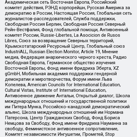
Академическая сеть Восточная Европа, Российский
комитет действия, РЭНД корпорейшн, Русская Америка за
демократию в России, Настоящая Россия, Глобальная сеть
журналистов-расследователей, Служба поддержки,
Свободная Россия Берлин, Свободная Россия Северный
Рейн-Вестфалия, Фонд глобальной помощи, Антивоенный
комитет России, Russie-Libertes, La Asocicion de Rusos
Libres, Союз за возвращение Северных территорий,
Крымскотатарский Ресурсный Центр, Глобальный союз
IndustriALL, Russian Election Monitor, Article 19, Мнение
медиа, Федерация анархического черного креста, Радио
Свободная Европа, Германское общество изучения
Восточной Европы, Фонд имени Фридриха Эберта, XZ
gGmbH, Мобильная академия поддержки гендерной
демократии и миротворчества, Форум имени Льва
Копелева, American Councils for International Education,
Cultural Vistas, Institute of International Education,
Антивоенное движение Антальи, Открытый диалог, Школа
международных отношений и государственной политики
им Питера Мунка, Российско-канадский демократический
альянс, Школа международных отношений им Нормана
Патерсона, Центр Гражданских Свобод, Фонд Бориса
Немцова за Свободу, Фонд имени Фридриха Науманна за
свободу, Феминистское антивоенное сопротивление,
Комитет независимости Ингушетии, Прометей, Stop