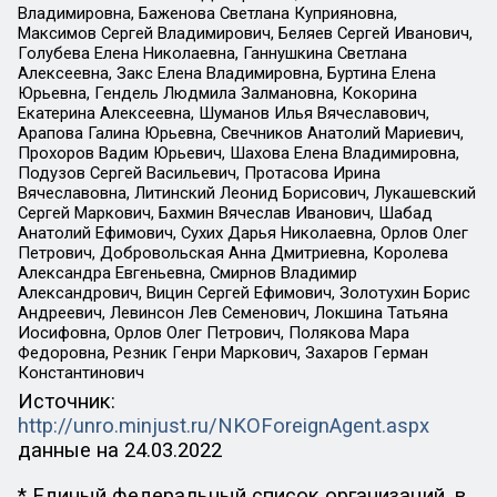
Владимировна, Баженова Светлана Куприяновна,
Максимов Сергей Владимирович, Беляев Сергей Иванович,
Голубева Елена Николаевна, Ганнушкина Светлана
Алексеевна, Закс Елена Владимировна, Буртина Елена
Юрьевна, Гендель Людмила Залмановна, Кокорина
Екатерина Алексеевна, Шуманов Илья Вячеславович,
Арапова Галина Юрьевна, Свечников Анатолий Мариевич,
Прохоров Вадим Юрьевич, Шахова Елена Владимировна,
Подузов Сергей Васильевич, Протасова Ирина
Вячеславовна, Литинский Леонид Борисович, Лукашевский
Сергей Маркович, Бахмин Вячеслав Иванович, Шабад
Анатолий Ефимович, Сухих Дарья Николаевна, Орлов Олег
Петрович, Добровольская Анна Дмитриевна, Королева
Александра Евгеньевна, Смирнов Владимир
Александрович, Вицин Сергей Ефимович, Золотухин Борис
Андреевич, Левинсон Лев Семенович, Локшина Татьяна
Иосифовна, Орлов Олег Петрович, Полякова Мара
Федоровна, Резник Генри Маркович, Захаров Герман
Константинович
Источник:
http://unro.minjust.ru/NKOForeignAgent.aspx
данные на
24.03.2022
* Единый федеральный список организаций, в