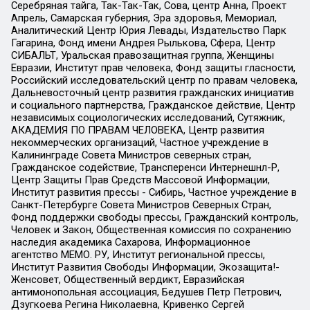
Серебряная тайга, Так-Так-Так, Сова, центр Анна, Проект
Апрель, Самарская губерния, Эра здоровья, Мемориал,
Аналитический Центр Юрия Левады, Издательство Парк
Гагарина, Фонд имени Андрея Рылькова, Сфера, Центр
СИБАЛЬТ, Уральская правозащитная группа, Женщины
Евразии, Институт прав человека, Фонд защиты гласности,
Российский исследовательский центр по правам человека,
Дальневосточный центр развития гражданских инициатив
и социального партнерства, Гражданское действие, Центр
независимых социологических исследований, Сутяжник,
АКАДЕМИЯ ПО ПРАВАМ ЧЕЛОВЕКА, Центр развития
некоммерческих организаций, Частное учреждение в
Калининграде Совета Министров северных стран,
Гражданское содействие, Трансперенси Интернешнл-Р,
Центр Защиты Прав Средств Массовой Информации,
Институт развития прессы - Сибирь, Частное учреждение в
Санкт-Петербурге Совета Министров Северных Стран,
Фонд поддержки свободы прессы, Гражданский контроль,
Человек и Закон, Общественная комиссия по сохранению
наследия академика Сахарова, Информационное
агентство МЕМО. РУ, Институт региональной прессы,
Институт Развития Свободы Информации, Экозащита!-
Женсовет, Общественный вердикт, Евразийская
антимонопольная ассоциация, Бедушев Петр Петрович,
Дзугкоева Регина Николаевна, Кривенко Сергей