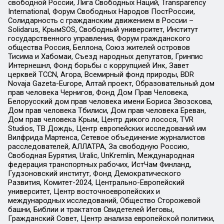
свободной России, Лига Свободных Наций, Transparеncy
International, Форум Свободных Народов ПостРоссии,
Солидарность с гражданским движением в России –
Solidarus, КрымSOS, Свободный университет, Институт
государственного управления, Форум гражданского
общества Россия, Беллона, Союз жителей островов
Тисима и Хабомаи, Съезд народных депутатов, Гринпис
Интернешнл, Фонд борьбы с коррупцией Инк, Завет
церквей TCCN, Агора, Всемирный фонд природы, BDR
Novaja Gazeta-Europe, Алтай проект, Образовательный дом
прав человека Чернигов, Фонд Дом Прав Человека,
Белорусский дом прав человека имени Бориса Звозскова,
Дом прав человека Тбилиси, Дом прав человека Ереван,
Дом прав человека Крым, Центр дикого лосося, TVR
Studios, ТВ Дождь, Центр европейских исследований им
Вилфрида Мартенса, Сетевое объединение журналистов
расследователей, АЛЛАТРА, За свободную Россию,
Свободная Бурятия, Uralic, UnKremlin, Международная
федерация транспортных рабочих, ИстЧам Финланд,
Гудзоновский институт, Фонд Демократического
Развития, Комитет-2024, Центрально-Европейский
университет, Центр восточноевропейских и
международных исследований, Общество Сторожевой
башни, Библии и трактатов Свидетелей Иеговы,
Гражданский Совет, Центр анализа европейской политики,