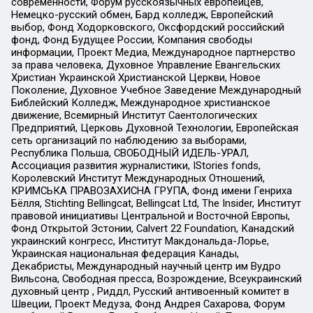
современности, Форум русскоязычных европейцев,
Немецко-русский обмен, Бард колледж, Европейский
выбор, Фонд Ходорковского, Оксфордский российский
фонд, Фонд Будущее России, Компания свободы
информации, Проект Медиа, Международное партнерство
за права человека, Духовное Управление Евангельских
Христиан Украинской Христианской Церкви, Новое
Поколение, Духовное Учебное Заведение Международный
Библейский Колледж, Международное христианское
движение, Всемирный Институт Саентологических
Предприятий, Церковь Духовной Технологии, Европейская
сеть организаций по наблюдению за выборами,
Республика Польша, СВОБОДНЫЙ ИДЕЛЬ-УРАЛ,
Ассоциация развития журналистики, IStories fonds,
Королевский Институт Международных Отношений,
КРИМСЬКА ПРАВОЗАХИСНА ГРУПА, Фонд имени Генриха
Бёлля, Stichting Bellingcat, Bellingcat Ltd, The Insider, Институт
правовой инициативы Центральной и Восточной Европы,
Фонд Открытой Эстонии, Calvert 22 Foundation, Канадский
украинский конгресс, Институт Макдональда-Лорье,
Украинская национальная федерация Канады,
Декабристы, Международный научный центр им Вудро
Вильсона, Свободная пресса, Возрождение, Всеукраинский
духовный центр , Риддл, Русский антивоенный комитет в
Швеции, Проект Медуза, Фонд Андрея Сахарова, Форум