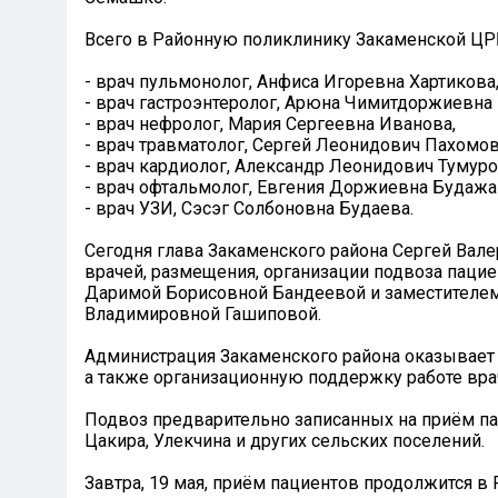
Всего в Районную поликлинику Закаменской ЦРБ
- врач пульмонолог, Анфиса Игоревна Хартикова
- врач гастроэнтеролог, Арюна Чимитдоржиевн
- врач нефролог, Мария Сергеевна Иванова,
- врач травматолог, Сергей Леонидович Пахомов
- врач кардиолог, Александр Леонидович Тумуро
- врач офтальмолог, Евгения Доржиевна Будажа
- врач УЗИ, Сэсэг Солбоновна Будаева.
Сегодня глава Закаменского района Сергей Вал
врачей, размещения, организации подвоза пациен
Даримой Борисовной Бандеевой и заместителем
Владимировной Гашиповой.
Администрация Закаменского района оказывает п
а также организационную поддержку работе врач
Подвоз предварительно записанных на приём пац
Цакира, Улекчина и других сельских поселений.
Завтра, 19 мая, приём пациентов продолжится 