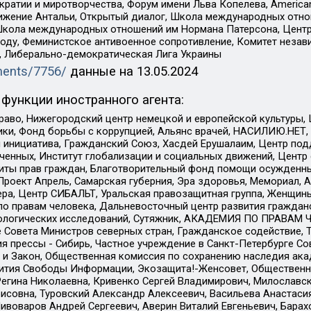
и и миротворчества, Форум имени Льва Копелева, American Counci
ое движение Антальи, Открытый диалог, Школа международных отн
Школа международных отношений им Нормана Патерсона, Центр
ду, Феминистское антивоенное сопротивление, Комитет независ
а, Либерально-демократическая Лига Украины
uments/7756/
данные на
13.05.2024
функции иностранного агента:
раво, Нижегородский центр немецкой и европейской культуры,
тики, Фонд борьбы с коррупцией, Альянс врачей, НАСИЛИЮ.НЕТ,
я инициатива, Гражданский Союз, Хасдей Ерушалаим, Центр по
юченных, Институт глобализации и социальных движений, Цент
ты прав граждан, Благотворительный фонд помощи осужденным
а, Проект Апрель, Самарская губерния, Эра здоровья, Мемориал
ера, Центр СИБАЛЬТ, Уральская правозащитная группа, Женщины
по правам человека, Дальневосточный центр развития гражданс
ологических исследований, Сутяжник, АКАДЕМИЯ ПО ПРАВАМ Ч
е Совета Министров северных стран, Гражданское содействие,
я прессы - Сибирь, Частное учреждение в Санкт-Петербурге С
 и Закон, Общественная комиссия по сохранению наследия ак
звития Свободы Информации, Экозащита!-Женсовет, Общественн
Регина Николаевна, Кривенко Сергей Владимирович, Милославс
совна, Туровский Александр Алексеевич, Васильева Анастасия
Пивоваров Андрей Сергеевич, Аверин Виталий Евгеньевич, Бара