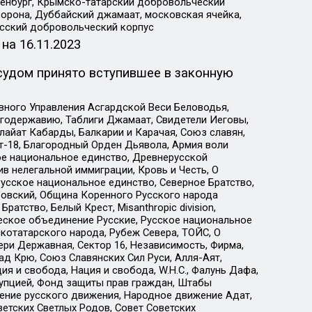
Оренбург, Крымско-татарский добровольческий
орона, Дуббайский джамаат, московская ячейка,
усский добровольческий корпус
 на
16.11.2023
судом принято вступившее в законную
вного Управления Асгардской Веси Беловодья,
годержавию, Таблиги Джамаат, Свидетели Иеговы,
айат Кабарды, Балкарии и Карачая, Союз славян,
т-18, Благородный Орден Дьявола, Армия воли
ое национальное единство, Древнерусской
 нелегальной иммиграции, Кровь и Честь, О
усское национальное единство, Северное Братство,
ровский, Община Коренного Русского народа
атство, Белый Крест, Misanthropic division,
еское объединение Русские, Русское национальное
котатарского народа, Рубеж Севера, ТОЙС, О
ри Державная, Сектор 16, Независимость, Фирма,
д Крю, Союз Славянских Сил Руси, Алля-Аят,
я и свобода, Нация и свобода, W.H.С., Фалунь Дафа,
рупцией, Фонд защиты прав граждан, Штабы
ение русского движения, Народное движение Адат,
етских Светлых Родов, Совет Советских