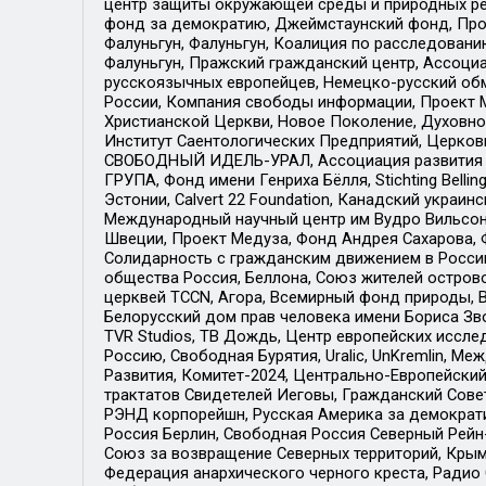
центр защиты окружающей среды и природных ресу
фонд за демократию, Джеймстаунский фонд, Прож
Фалуньгун, Фалуньгун, Коалиция по расследован
Фалуньгун, Пражский гражданский центр, Ассоци
русскоязычных европейцев, Немецко-русский об
России, Компания свободы информации, Проект М
Христианской Церкви, Новое Поколение, Духовн
Институт Саентологических Предприятий, Церков
СВОБОДНЫЙ ИДЕЛЬ-УРАЛ, Ассоциация развития ж
ГРУПА, Фонд имени Генриха Бёлля, Stichting Bellin
Эстонии, Calvert 22 Foundation, Канадский укра
Международный научный центр им Вудро Вильсона
Швеции, Проект Медуза, Фонд Андрея Сахарова, Ф
Солидарность с гражданским движением в России 
общества Россия, Беллона, Союз жителей острово
церквей TCCN, Агора, Всемирный фонд природы, B
Белорусский дом прав человека имени Бориса Зво
TVR Studios, ТВ Дождь, Центр европейских иссл
Россию, Свободная Бурятия, Uralic, UnKremlin, 
Развития, Комитет-2024, Центрально-Европейски
трактатов Свидетелей Иеговы, Гражданский Совет
РЭНД корпорейшн, Русская Америка за демократи
Россия Берлин, Свободная Россия Северный Рейн-В
Союз за возвращение Северных территорий, Крымско
Федерация анархического черного креста, Радио