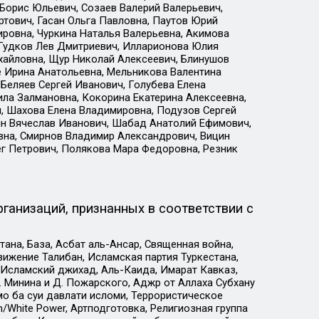
Борис Юльевич, Созаев Валерий Валерьевич,
тович, Гасан Ольга Павловна, Паутов Юрий
ровна, Чуркина Наталья Валерьевна, Акимова
 Гудков Лев Дмитриевич, Илларионова Юлия
ихайловна, Щур Николай Алексеевич, Блинушов
е Ирина Анатольевна, Мельникова Валентина
Беляев Сергей Иванович, Голубева Елена
ила Залмановна, Кокорина Екатерина Алексеевна,
, Шахова Елена Владимировна, Подузов Сергей
ин Вячеслав Иванович, Шабад Анатолий Ефимович,
вна, Смирнов Владимир Александрович, Вицин
ег Петрович, Полякова Мара Федоровна, Резник
ганизаций, признанных в соответствии с
на, База, Асбат аль-Ансар, Священная война,
ижение Талибан, Исламская партия Туркестана,
Исламский джихад, Аль-Каида, Имарат Кавказ,
 Минина и Д. Пожарского, Аджр от Аллаха Субхану
о ба суи давлати исломи, Террористическое
/White Power, Артподготовка, Религиозная группа