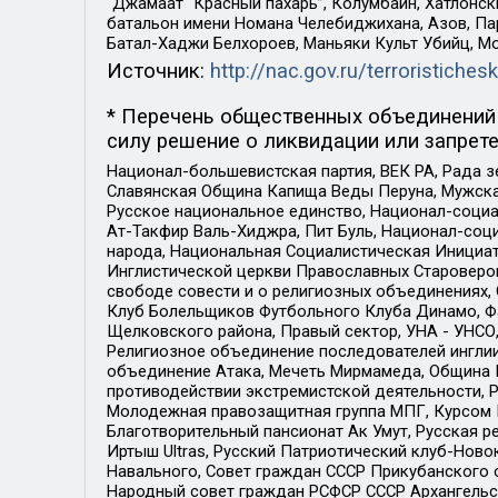
“Джамаат “Красный пахарь”, Колумбайн, Хатлонск
батальон имени Номана Челебиджихана, Азов, Па
Батал-Хаджи Белхороев, Маньяки Культ Убийц, М
Источник:
http://nac.gov.ru/terroristichesk
* Перечень общественных объединений 
силу решение о ликвидации или запрете
Национал-большевистская партия, ВЕК РА, Рада 
Славянская Община Капища Веды Перуна, Мужская
Русское национальное единство, Национал-социа
Ат-Такфир Валь-Хиджра, Пит Буль, Национал-соц
народа, Национальная Социалистическая Инициат
Инглистической церкви Православных Староверов
свободе совести и о религиозных объединениях,
Клуб Болельщиков Футбольного Клуба Динамо, Фа
Щелковского района, Правый сектор, УНА - УНСО, У
Религиозное объединение последователей инглии
объединение Атака, Мечеть Мирмамеда, Община К
противодействии экстремистской деятельности, 
Молодежная правозащитная группа МПГ, Курсом П
Благотворительный пансионат Ак Умут, Русская ре
Иртыш Ultras, Русский Патриотический клуб-Нов
Навального, Совет граждан СССР Прикубанского 
Народный совет граждан РСФСР СССР Архангельск