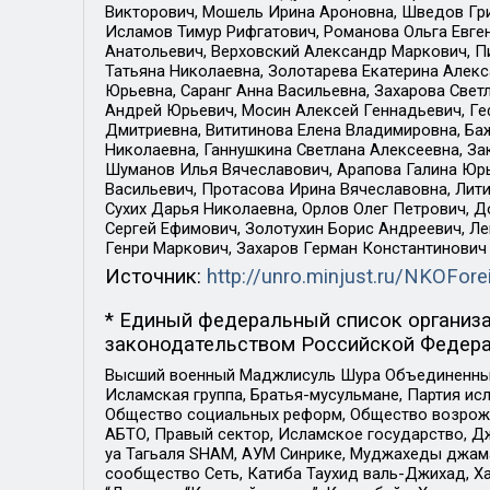
Викторович, Мошель Ирина Ароновна, Шведов Гри
Исламов Тимур Рифгатович, Романова Ольга Евге
Анатольевич, Верховский Александр Маркович, П
Татьяна Николаевна, Золотарева Екатерина Алек
Юрьевна, Саранг Анна Васильевна, Захарова Свет
Андрей Юрьевич, Мосин Алексей Геннадьевич, Ге
Дмитриевна, Вититинова Елена Владимировна, Ба
Николаевна, Ганнушкина Светлана Алексеевна, За
Шуманов Илья Вячеславович, Арапова Галина Юрь
Васильевич, Протасова Ирина Вячеславовна, Лит
Сухих Дарья Николаевна, Орлов Олег Петрович, 
Сергей Ефимович, Золотухин Борис Андреевич, Л
Генри Маркович, Захаров Герман Константинович
Источник:
http://unro.minjust.ru/NKOFore
* Единый федеральный список организа
законодательством Российской Федера
Высший военный Маджлисуль Шура Объединенных с
Исламская группа, Братья-мусульмане, Партия ис
Общество социальных реформ, Общество возрожд
АБТО, Правый сектор, Исламское государство, Д
уа Тагьаля SHAM, АУМ Синрике, Муджахеды джама
сообщество Сеть, Катиба Таухид валь-Джихад, Хай