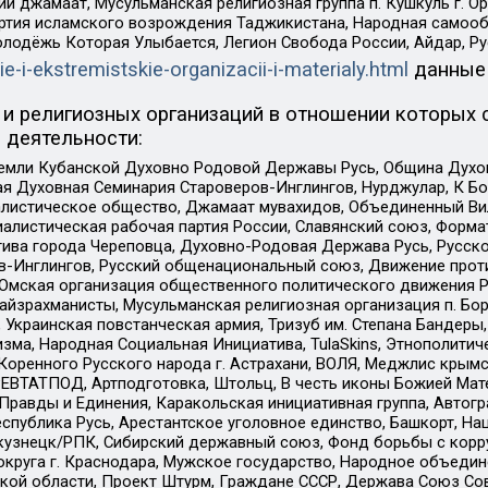
ий джамаат, Мусульманская религиозная группа п. Кушкуль г. 
ртия исламского возрождения Таджикистана, Народная самооб
олодёжь Которая Улыбается, Легион Свобода России, Айдар, Р
ie-i-ekstremistskie-organizacii-i-materialy.html
данные
и религиозных организаций в отношении которых 
 деятельности:
земли Кубанской Духовно Родовой Державы Русь, Община Духо
 Духовная Семинария Староверов-Инглингов, Нурджулар, К Бо
листическое общество, Джамаат мувахидов, Объединенный Вил
иалистическая рабочая партия России, Славянский союз, Форма
ива города Череповца, Духовно-Родовая Держава Русь, Русск
-Инглингов, Русский общенациональный союз, Движение против
 Омская организация общественного политического движения Р
йзрахманисты, Мусульманская религиозная организация п. Бо
краинская повстанческая армия, Тризуб им. Степана Бандеры, Бр
зма, Народная Социальная Инициатива, TulaSkins, Этнополитич
оренного Русского народа г. Астрахани, ВОЛЯ, Меджлис крымс
РЕВТАТПОД, Артподготовка, Штольц, В честь иконы Божией Мате
равды и Единения, Каракольская инициативная группа, Автогра
спублика Русь, Арестантское уголовное единство, Башкорт, Наци
окузнецк/РПК, Сибирский державный союз, Фонд борьбы с кор
округа г. Краснодара, Мужское государство, Народное объедин
ой области, Проект Штурм, Граждане СССР, Держава Союз Сов