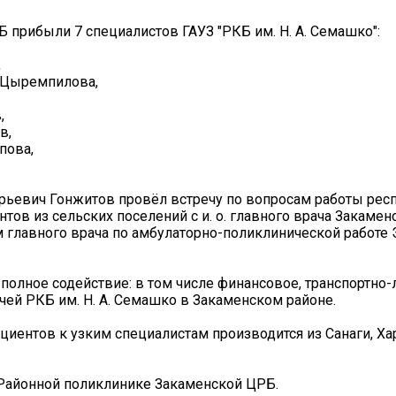
 прибыли 7 специалистов ГАУЗ "РКБ им. Н. А. Семашко":
,
а Цыремпилова,
,
в,
пова,
ерьевич Гонжитов провёл встречу по вопросам работы рес
тов из сельских поселений с и. о. главного врача Закаме
 главного врача по амбулаторно-поликлинической работе
олное содействие: в том числе финансовое, транспортно-
ей РКБ им. Н. А. Семашко в Закаменском районе.
иентов к узким специалистам производится из Санаги, Хар
в Районной поликлинике Закаменской ЦРБ.