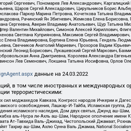
горий Сергеевич, Пономарев Лев Александрович, Каргалицкий 
ньевна, Щаров Сергей Алексадрович, Цирульников Борис Альбер
ислакова-Паркер Марина Петровна, Кочеткова Татьяна Владими
сандровна, Рачинский Ян Збигневич, Жемкова Елена Борисовна,
лана Сергеевна, Аверин Владимир Анатольевич, Щур Татьяна М
фтер Валентин Михайлович, Симонов Алексей Кириллович, Флиг
женова Светлана Куприяновна, Максимов Сергей Владимирович, 
кс Елена Владимировна, Буртина Елена Юрьевна, Гендель Людм
евна, Свечников Анатолий Мариевич, Прохоров Вадим Юрьевич
инский Леонид Борисович, Лукашевский Сергей Маркович, Бахм
Добровольская Анна Дмитриевна, Королева Александра Евгенье
евинсон Лев Семенович, Локшина Татьяна Иосифовна, Орлов Ол
ignAgent.aspx
данные на
24.03.2022
ций, в том числе иностранных и международных ор
ции террористическими:
ил моджахедов Кавказа, Конгресс народов Ичкерии и Дагеста
ламского освобождения, Лашкар-И-Тайба, Исламская группа, Дв
ения исламского наследия, Дом двух святых, Джунд аш-Шам, 
жабха аль-Нусра ли-Ахль аш-Шам, Народное ополчение имени К.
ата Ат-Тавхида Валь-Джихад, Чистопольский Джамаат, Рохнам
ят Тахрир аш-Шам, Ахлю Сунна Валь Джамаа, National Socialism