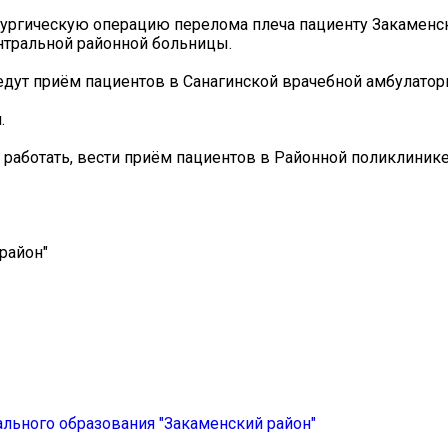
рургическую операцию перелома плеча пациенту Закаменск
нтральной районной больницы.
едут приём пациентов в Санагинской врачебной амбулатор
.
дет работать, вести приём пациентов в Районной поликлини
район"
льного образования "Закаменский район"