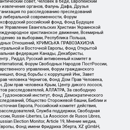
нтический совет, Человек в беде, Европейский
 извлечения органов, Фалунь Дафа, Друзья
рганизация по расследованию преследований
тр либеральной современности, Форум
 Оксфордский российский фонд, Фонд Будущее
е Управление Евангельских Христиан Украинской
еждународное христианское движение, Всемирный
людению за выборами, Республика Польша,
народных Отношений, КРИМСЬКА ПРАВОЗАХИСНА
ы Центральной и Восточной Европы, Фонд Открытой
иональная федерация Канады, Декабристы,
тр , Риддл, Русский антивоенный комитет в
nternational, Форум Свободных Народов ПостРоссии,
дарственного управления, Форум гражданского
рнешнл, Фонд борьбы с коррупцией Инк, Завет
прав человека Чернигов, Фонд Дом Прав Человека,
н, Дом прав человека Крым, Центр дикого лосося,
стов расследователей, АЛЛАТРА, За свободную
д, Гудзоновский институт, Фонд Демократического
сследований, Общество Сторожевой башни, Библии и
сточная Европа, Российский комитет действия,
-расследователей, Служба поддержки, Свободная
 Russie-Libertes, La Asocicion de Rusos Libres,
an Election Monitor, Article 19, Мнение медиа,
Европы, Фонд имени Фридриха Эберта, XZ gGmbH,