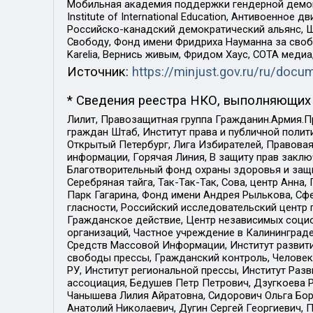
Мобильная академия поддержки гендерной демократи
Institute of International Education, Антивоенн
Российско-канадский демократический альянс, 
Свободу, Фонд имени Фридриха Науманна за свобо
Karelia, Вернись живым, Фридом Хаус, СОТА меди
Источник:
https://minjust.gov.ru/ru/doc
* Сведения реестра НКО, выполняющих 
Лилит, Правозащитная группа Гражданин.Армия.П
граждан Штаб, Институт права и публичной поли
Открытый Петербург, Лига Избирателей, Правова
информации, Горячая Линия, В защиту прав закл
Благотворительный фонд охраны здоровья и защи
Серебряная тайга, Так-Так-Так, Сова, центр Анн
Парк Гагарина, Фонд имени Андрея Рылькова, Сф
гласности, Российский исследовательский центр 
Гражданское действие, Центр независимых соци
организаций, Частное учреждение в Калининград
Средств Массовой Информации, Институт развити
свободы прессы, Гражданский контроль, Человек
РУ, Институт региональной прессы, Институт Ра
ассоциация, Бедушев Петр Петрович, Дзугкоева 
Чанышева Лилия Айратовна, Сидорович Ольга Бори
Анатолий Николаевич, Дугин Сергей Георгиевич, 