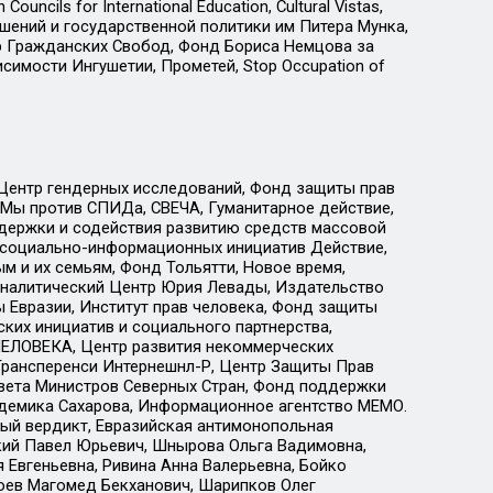
ls for International Education, Cultural Vistas,
ошений и государственной политики им Питера Мунка,
 Гражданских Свобод, Фонд Бориса Немцова за
имости Ингушетии, Прометей, Stop Occupation of
 Центр гендерных исследований, Фонд защиты прав
 Мы против СПИДа, СВЕЧА, Гуманитарное действие,
ддержки и содействия развитию средств массовой
р социально-информационных инициатив Действие,
 и их семьям, Фонд Тольятти, Новое время,
, Аналитический Центр Юрия Левады, Издательство
 Евразии, Институт прав человека, Фонд защиты
ких инициатив и социального партнерства,
ЕЛОВЕКА, Центр развития некоммерческих
 Трансперенси Интернешнл-Р, Центр Защиты Прав
овета Министров Северных Стран, Фонд поддержки
адемика Сахарова, Информационное агентство МЕМО.
ый вердикт, Евразийская антимонопольная
кий Павел Юрьевич, Шнырова Ольга Вадимовна,
 Евгеньевна, Ривина Анна Валерьевна, Бойко
хоев Магомед Бекханович, Шарипков Олег