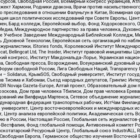
рсов, Свободная Россия, Всемирный конгресс украинцев, Атла
ект Хармони, Родники дракона, Врачи против насильственного
ию преследования в отношении Фалуньгун в Китае, Всемирная о
ация школ политических исследований при Совете Европы, Цен
мен, Бард колледж, Европейский выбор, Фонд Ходорковского,
едиа, Международное партнерство за права человека, Духовно
ое Учебное Заведение Международный Библейский Колледж, М
ь Духовной Технологии, Европейская сеть организаций по наб
урналистики, IStories fonds, Королевский Институт Между
gcat, Bellingcat Ltd, The Insider, Институт правовой инициатив
инский конгресс, Институт Макдональда-Лорье, Украинская нац
, Свободная пресса, Возрождение, Всеукраинский духовный цен
орум свободной России, Лига Свободных Наций, Transparеncy I
– Solidarus, КрымSOS, Свободный университет, Институт госу
в Тисима и Хабомаи, Съезд народных депутатов, Гринпис Инте
DR Novaja Gazeta-Europe, Алтай проект, Образовательный дом 
зскова, Дом прав человека Тбилиси, Дом прав человека Ерева
едований им Вилфрида Мартенса, Сетевое объединение журнали
Международная федерация транспортных рабочих, ИстЧам Финлан
й университет, Центр восточноевропейских и международных и
, Центр анализа европейской политики, Академическая сеть Во
ю в России, Настоящая Россия, Глобальная сеть журналистов
естфалия, Фонд глобальной помощи, Антивоенный комитет России,
татарский Ресурсный Центр, Глобальный союз IndustriALL, Russi
 Свободная Европа, Германское общество изучения Восточной 