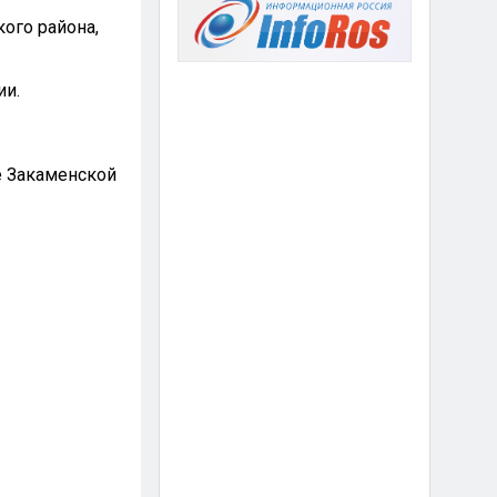
ого района,
ии.
ке Закаменской