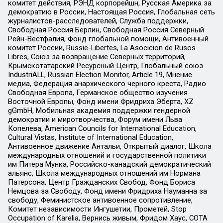
комитет действия, РЭНД корпорейшн, Русская Америка за
демократию в России, Настоящая Россия, Глобальная сеть
журналистов-расследователей, Служба поддержки,
Свободная Россия Берлин, Свободная Россия Северный
Рейн-Вестфалия, Фонд глобальной помощи, Антивоенный
комитет России, Russie-Libertes, La Asocicion de Rusos
Libres, Союз за возвращение Северных территорий,
Крымскотатарский Ресурсный Центр, Глобальный союз
IndustriALL, Russian Election Monitor, Article 19, Мнение
медиа, Федерация анархического черного креста, Радио
Свободная Европа, Германское общество изучения
Восточной Европы, Фонд имени Фридриха Эберта, XZ
gGmbH, Мобильная академия поддержки гендерной
демократии и миротворчества, Форум имени Льва
Копелева, American Councils for International Education,
Cultural Vistas, Institute of International Education,
Антивоенное движение Антальи, Открытый диалог, Школа
международных отношений и государственной политики
им Питера Мунка, Российско-канадский демократический
альянс, Школа международных отношений им Нормана
Патерсона, Центр Гражданских Свобод, Фонд Бориса
Немцова за Свободу, Фонд имени Фридриха Науманна за
свободу, Феминистское антивоенное сопротивление,
Комитет независимости Ингушетии, Прометей, Stop
Occupation of Karelia, Вернись живым, Фридом Хаус, СОТА