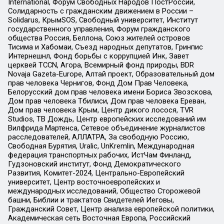
International, Форум Свободных Народов ПостРоссии,
Солидарность с гражданским движением в России –
Solidarus, КрымSOS, Свободный университет, Институт
государственного управления, Форум гражданского
общества Россия, Беллона, Союз жителей островов
Тисима и Хабомаи, Съезд народных депутатов, Гринпис
Интернешнл, Фонд борьбы с коррупцией Инк, Завет
церквей TCCN, Агора, Всемирный фонд природы, BDR
Novaja Gazeta-Europe, Алтай проект, Образовательный дом
прав человека Чернигов, Фонд Дом Прав Человека,
Белорусский дом прав человека имени Бориса Звозскова,
Дом прав человека Тбилиси, Дом прав человека Ереван,
Дом прав человека Крым, Центр дикого лосося, TVR
Studios, ТВ Дождь, Центр европейских исследований им
Вилфрида Мартенса, Сетевое объединение журналистов
расследователей, АЛЛАТРА, За свободную Россию,
Свободная Бурятия, Uralic, UnKremlin, Международная
федерация транспортных рабочих, ИстЧам Финланд,
Гудзоновский институт, Фонд Демократического
Развития, Комитет-2024, Центрально-Европейский
университет, Центр восточноевропейских и
международных исследований, Общество Сторожевой
башни, Библии и трактатов Свидетелей Иеговы,
Гражданский Совет, Центр анализа европейской политики,
Академическая сеть Восточная Европа, Российский