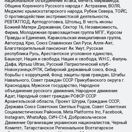
национальное объединение Атака, Мечеть Мирмамеда,
Община Коренного Русского народа г. Астрахани, ВОЛЯ,
Меджлис крымскотатарского народа, Рубеж Севера, ТОЙС,
О противодействии экстремистской деятельности,
РЕВТАТПОД, Артподготовка, Штольц, В честь иконы
Божией Матери Державная, Сектор 16, Независимость,
Фирма, Молодежная правозащитная группа МПГ, Курсом
Правды и Единения, Каракольская инициативная группа,
Автоград Крю, Союз Славянских Сил Руси, Алля-Аят,
Благотворительный пансионат Ак Умут, Русская
республика Русь, Арестантское уголовное единство,
Башкорт, Нация и свобода, Нация и свобода, W.H.С., Фалунь
Дафа, Иртыш Ultras, Русский Патриотический клуб-
Новокузнецк/РПК, Сибирский державный союз, Фонд
борьбы с коррупцией, Фонд защиты прав граждан, Штабы
Навального, Совет граждан СССР Прикубанского округа г.
Краснодара, Мужское государство, Народное
объединение русского движения, Народное движение
Адат, Народный совет граждан РСФСР СССР
Архангельской области, Проект Штурм, Граждане СССР,
Держава Союз Советских Светлых Родов, Совет Советских
Социалистических Районов, Meta Platforms Inc, Facebook,
Instagram, WhatsApp, СИЧ-С14, Добровольческое
Движение Организации украинских националистов, Черный
Комитет, Татарстанское Региональное Всетатарское