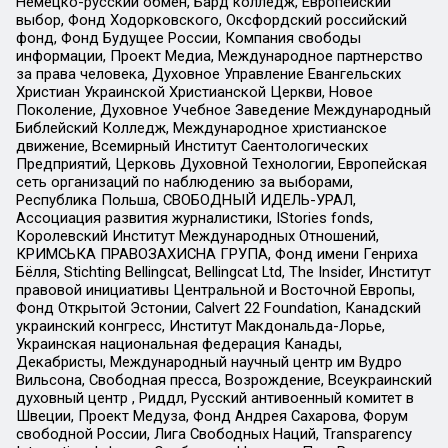
Немецко-русский обмен, Бард колледж, Европейский
выбор, Фонд Ходорковского, Оксфордский российский
фонд, Фонд Будущее России, Компания свободы
информации, Проект Медиа, Международное партнерство
за права человека, Духовное Управление Евангельских
Христиан Украинской Христианской Церкви, Новое
Поколение, Духовное Учебное Заведение Международный
Библейский Колледж, Международное христианское
движение, Всемирный Институт Саентологических
Предприятий, Церковь Духовной Технологии, Европейская
сеть организаций по наблюдению за выборами,
Республика Польша, СВОБОДНЫЙ ИДЕЛЬ-УРАЛ,
Ассоциация развития журналистики, IStories fonds,
Королевский Институт Международных Отношений,
КРИМСЬКА ПРАВОЗАХИСНА ГРУПА, Фонд имени Генриха
Бёлля, Stichting Bellingcat, Bellingcat Ltd, The Insider, Институт
правовой инициативы Центральной и Восточной Европы,
Фонд Открытой Эстонии, Calvert 22 Foundation, Канадский
украинский конгресс, Институт Макдональда-Лорье,
Украинская национальная федерация Канады,
Декабристы, Международный научный центр им Вудро
Вильсона, Свободная пресса, Возрождение, Всеукраинский
духовный центр , Риддл, Русский антивоенный комитет в
Швеции, Проект Медуза, Фонд Андрея Сахарова, Форум
свободной России, Лига Свободных Наций, Transparеncy