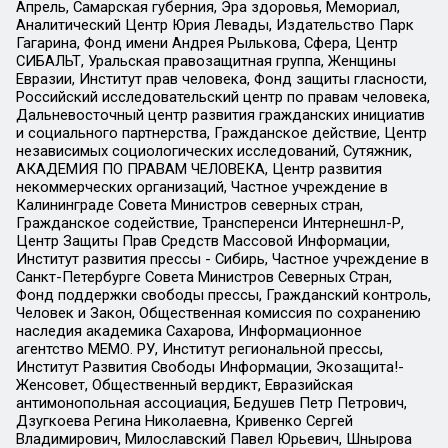
Апрель, Самарская губерния, Эра здоровья, Мемориал,
Аналитический Центр Юрия Левады, Издательство Парк
Гагарина, Фонд имени Андрея Рылькова, Сфера, Центр
СИБАЛЬТ, Уральская правозащитная группа, Женщины
Евразии, Институт прав человека, Фонд защиты гласности,
Российский исследовательский центр по правам человека,
Дальневосточный центр развития гражданских инициатив
и социального партнерства, Гражданское действие, Центр
независимых социологических исследований, Сутяжник,
АКАДЕМИЯ ПО ПРАВАМ ЧЕЛОВЕКА, Центр развития
некоммерческих организаций, Частное учреждение в
Калининграде Совета Министров северных стран,
Гражданское содействие, Трансперенси Интернешнл-Р,
Центр Защиты Прав Средств Массовой Информации,
Институт развития прессы - Сибирь, Частное учреждение в
Санкт-Петербурге Совета Министров Северных Стран,
Фонд поддержки свободы прессы, Гражданский контроль,
Человек и Закон, Общественная комиссия по сохранению
наследия академика Сахарова, Информационное
агентство МЕМО. РУ, Институт региональной прессы,
Институт Развития Свободы Информации, Экозащита!-
Женсовет, Общественный вердикт, Евразийская
антимонопольная ассоциация, Бедушев Петр Петрович,
Дзугкоева Регина Николаевна, Кривенко Сергей
Владимирович, Милославский Павел Юрьевич, Шнырова