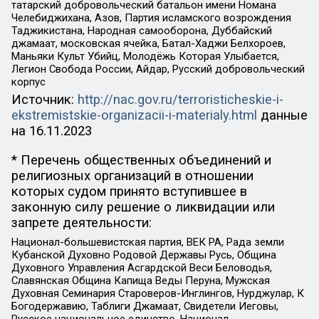
татарский добровольческий батальон имени Номана
Челебиджихана, Азов, Партия исламского возрождения
Таджикистана, Народная самооборона, Дуббайский
джамаат, московская ячейка, Батал-Хаджи Белхороев,
Маньяки Культ Убийц, Молодёжь Которая Улыбается,
Легион Свобода России, Айдар, Русский добровольческий
корпус
Источник:
http://nac.gov.ru/terroristicheskie-i-
ekstremistskie-organizacii-i-materialy.html
данные
на
16.11.2023
* Перечень общественных объединений и
религиозных организаций в отношении
которых судом принято вступившее в
законную силу решение о ликвидации или
запрете деятельности:
Национал-большевистская партия, ВЕК РА, Рада земли
Кубанской Духовно Родовой Державы Русь, Община
Духовного Управления Асгардской Веси Беловодья,
Славянская Община Капища Веды Перуна, Мужская
Духовная Семинария Староверов-Инглингов, Нурджулар, К
Богодержавию, Таблиги Джамаат, Свидетели Иеговы,