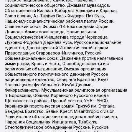
Русское национальное единство, Национал-
социалистическое общество, Джамаат мувахидов,
Объединенный Вилайат Кабарды, Балкарии и Карачая,
Союз славян, Ат-Такфир Валь-Хиджра, Пит Буль,
Национал-социалистическая рабочая партия России,
Славянский союз, Формат-18, Благородный Орден
Дьявола, Армия воли народа, Национальная
Социалистическая Инициатива города Череповца,
Духовно-Родовая Держава Русь, Русское национальное
единство, Древнерусской Инглистической церкви
Православных Староверов-Инглингов, Русский
общенациональный союз, Движение против нелегальной
иммиграции, Кровь и Честь, О свободе совести и о
религиозных объединениях, Омская организация
общественного политического движения Русское
национальное единство, Северное Братство, Клуб
Болельщиков Футбольного Клуба Динамо,
Файзрахманисты, Мусульманская религиозная организация
п. Боровский, Община Коренного Русского народа
Щелковского района, Правый сектор, УНА - УНСО,
Украинская повстанческая армия, Тризуб им. Степана
Бандеры, Братство, Белый Крест, Misanthropic division,
Религиозное объединение последователей инглиизма,
Народная Социальная Инициатива, TulaSkins,
Этнополитическое объединение Русские, Русское