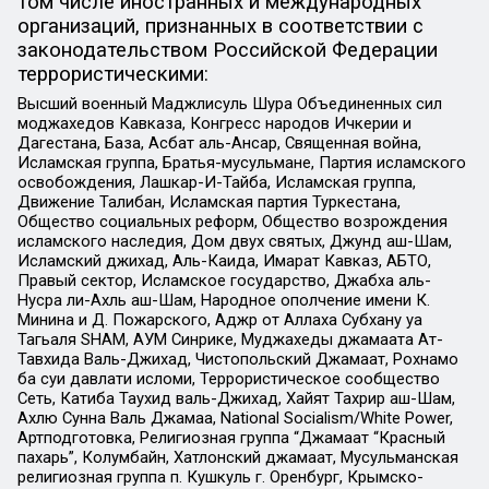
том числе иностранных и международных
организаций, признанных в соответствии с
законодательством Российской Федерации
террористическими:
Высший военный Маджлисуль Шура Объединенных сил
моджахедов Кавказа, Конгресс народов Ичкерии и
Дагестана, База, Асбат аль-Ансар, Священная война,
Исламская группа, Братья-мусульмане, Партия исламского
освобождения, Лашкар-И-Тайба, Исламская группа,
Движение Талибан, Исламская партия Туркестана,
Общество социальных реформ, Общество возрождения
исламского наследия, Дом двух святых, Джунд аш-Шам,
Исламский джихад, Аль-Каида, Имарат Кавказ, АБТО,
Правый сектор, Исламское государство, Джабха аль-
Нусра ли-Ахль аш-Шам, Народное ополчение имени К.
Минина и Д. Пожарского, Аджр от Аллаха Субхану уа
Тагьаля SHAM, АУМ Синрике, Муджахеды джамаата Ат-
Тавхида Валь-Джихад, Чистопольский Джамаат, Рохнамо
ба суи давлати исломи, Террористическое сообщество
Сеть, Катиба Таухид валь-Джихад, Хайят Тахрир аш-Шам,
Ахлю Сунна Валь Джамаа, National Socialism/White Power,
Артподготовка, Религиозная группа “Джамаат “Красный
пахарь”, Колумбайн, Хатлонский джамаат, Мусульманская
религиозная группа п. Кушкуль г. Оренбург, Крымско-