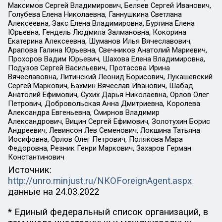
Максимов Сергей Владимирович, Беляев Сергей Иванович,
Голубева Елена Николаевна, Ганнушкина Светлана
Алексеевна, Закс Елена Владимировна, Буртина Елена
Юрьевна, Гендель Людмила Залмановна, Кокорина
Екатерина Алексеевна, Шуманов Илья Вячеславович,
Арапова Галина Юрьевна, Свечников Анатолий Мариевич,
Прохоров Вадим Юрьевич, Шахова Елена Владимировна,
Подузов Сергей Васильевич, Протасова Ирина
Вячеславовна, Литинский Леонид Борисович, Лукашевский
Сергей Маркович, Бахмин Вячеслав Иванович, Шабад
Анатолий Ефимович, Сухих Дарья Николаевна, Орлов Олег
Петрович, Добровольская Анна Дмитриевна, Королева
Александра Евгеньевна, Смирнов Владимир
Александрович, Вицин Сергей Ефимович, Золотухин Борис
Андреевич, Левинсон Лев Семенович, Локшина Татьяна
Иосифовна, Орлов Олег Петрович, Полякова Мара
Федоровна, Резник Генри Маркович, Захаров Герман
Константинович
Источник:
http://unro.minjust.ru/NKOForeignAgent.aspx
данные на
24.03.2022
* Единый федеральный список организаций, в