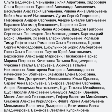
Ольга Вадимовна, Чанышева Лилия Айратовна, Сидорович
Ольга Борисовна, Туровский Александр Алексеевич,
Васильева Анастасия Евгеньевна, Ривина Анна Валерьевна,
Бойко Анатолий Николаевич, Дугин Сергей Георгиевич,
Пивоваров Андрей Сергеевич, Аверин Виталий Евгеньевич,
Барахоев Магомед Бекханович, Шарипков Олег
Викторович, Мошель Ирина Ароновна, Шведов Григорий
Сергеевич, Пономарев Лев Александрович, Каргалицкий
Борис Юльевич, Созаев Валерий Валерьевич, Исламов
Тимур Рифгатович, Романова Ольга Евгеньевна, Щаров
Сергей Алексадрович, Цирульников Борис Альбертович,
Гасан Ольга Павловна, Паутов Юрий Анатольевич,
Верховский Александр Маркович, Пислакова-Паркер
Марина Петровна, Кочеткова Татьяна Владимировна,
Чуркина Наталья Валерьевна, Акимова Татьяна
Николаевна, Золотарева Екатерина Александровна,
Рачинский Ян Збигневич, Жемкова Елена Борисовна,
Гудков Лев Дмитриевич, Илларионова Юлия Юрьевна,
Саранг Анна Васильевна, Захарова Светлана Сергеевна,
Аверин Владимир Анатольевич, Щур Татьяна Михайловна,
Щур Николай Алексеевич, Блинушов Андрей Юрьевич,
Мосин Алексей Геннадьевич, Гефтер Валентин Михайлович,
Симонов Алексей Кириллович, Флиге Ирина Анатольевна,
Мельникова Валентина Дмитриевна, Вититинова Елена
Владимировна, Баженова Светлана Куприяновна,