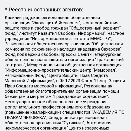
* Реестр иностранных агентов:
Калининградская региональная общественная организация "Экозащита!-Женсовет", Фонд содействия защите прав и свобод граждан "Общественный вердикт", Фонд "Институт Развития Свободы Информации", Частное учреждение "Информационное агентство МЕМО. РУ", Региональная общественная организация "Общественная комиссия по сохранению наследия академика Сахарова", Фонд поддержки свободы прессы, Санкт-Петербургская общественная правозащитная организация "Гражданский контроль", Межрегиональная общественная организация "Информационно-просветительский центр "Мемориал", Региональный Фонд "Центр Защиты Прав Средств Массовой Информации", с 05.12.2023 Фонд "Центр Защиты Прав Средств массовой информации", Региональная общественная благотворительная организация помощи беженцам и мигрантам "Гражданское содействие", Негосударственное образовательное учреждение дополнительного профессионального образования (повышение квалификации) специалистов "АКАДЕМИЯ ПО ПРАВАМ ЧЕЛОВЕКА", Свердловская региональная общественная организация "Сутяжник", Автономная некоммерческая организация "Центр независимых социологических исследований", Союз общественных объединений "Российский исследовательский центр по правам человека", Региональное общественное учреждение научно-информационный центр "МЕМОРИАЛ", Некоммерческая организация "Фонд защиты гласности", Автономная некоммерческая организация "Институт прав человека", Городская общественная организация "Екатеринбургское общество "МЕМОРИАЛ", Городская общественная организация "Рязанское историко-просветительское и правозащитное общество "Мемориал" (Рязанский Мемориал), Челябинский региональный орган общественной самодеятельности – женское общественное объединение "Женщины Евразии", Челябинский региональный орган общественной самодеятельности "Уральская правозащитная группа", Фонд содействия защите здоровья и социальной справедливости имени Андрея Рылькова, Автономная Некоммерческая Организация "Аналитический Центр Юрия Левады", Автономная некоммерческая организация социальной поддержки населения "Проект Апрель", Региональная общественная организация помощи женщинам и детям, находящимся в кризисной ситуации "Информационно-методический центр "Анна", Фонд содействия развитию массовых коммуникаций и правовому просвещению "Так-так-Так", Фонд содействия устойчивому развитию "Серебряная тайга", Свердловский региональный общественный фонд социальных проектов "Новое время", "Idel.Реалии", Кавказ.Реалии, Крым.Реалии, Телеканал Настоящее Время, Татаро-башкирская служба Радио Свобода (Azatliq Radiosi), Радио Свободная Европа/Радио Свобода (PCE/PC), "Сибирь.Реалии", "Фактограф", Благотворительный фонд помощи осужденным и их семьям, Автономная некоммерческая организация "Институт глобализации и социальных движений", Фонд "В защиту прав заключенных", Частное учреждение "Центр поддержки и содействия развитию средств массовой информации", Пензенский региональный общественный благотворительный фонд "Гражданский союз", "Север.Реалии", Некоммерческая организация Фонд "Правовая инициатива", Общество с ограниченной ответственностью "Радио Свободная Европа/Радио Свобода", Чешское информационное агентство "MEDIUM-ORIENT", Красноярская региональная общественная организация "Мы против СПИДа", Камалягин Денис Николаевич, Маркелов Сергей Евгеньевич, Пономарев Лев Александрович, Савицкая Людмила Алексеевна, Автономная некоммерческая организация "Центр по работе с проблемой насилия "НАСИЛИЮ.НЕТ", Межрегиональный профессиональный союз работников здравоохранения "Альянс врачей", Юридическое лицо, зарегистрированное в Латвийской Республике, SIA "Medusa Project" (регистрационный номер 40103797863, дата регистрации 10.06.2014), Некоммерческая организация "Фонд по борьбе с коррупцией", Автономная некоммерческая организация "Институт права и публичной политики", Баданин Роман Сергеевич, Гликин Максим Александрович, Железнова Мария Михайловна, Лукьянова Юлия Сергеевна, Маетная Елизавета Витальевна, Маняхин Петр Борисович, Чуракова Ольга Владимировна, Ярош Юлия Петровна, Юридическое лицо "The Insider SIA", зарегистрированное в Риге, Латвийская Республика (дата регистрации 26.06.2015), являющееся администратором доменного имени интернет-издания "The Insider SIA", https://theins.ru, Постернак Алексей Евгеньевич, Рубин Михаил Аркадьевич, Анин Роман Александрович, Юридическое лицо Istories fonds, зарегистрированное в Латвийской Республике (регистрационный номер 50008295751, дата регистрации 24.02.2020), Великовский Дмитрий Александрович, Долинина Ирина Николаевна, Мароховская Алеся Алексеевна, Шлейнов Роман Юрьевич, Шмагун Олеся Валентиновна, Общество с ограниченной ответственностью "Альтаир 2021", Общество с ограниченной ответственностью "Вега 2021", Общество с ограниченной ответственностью "Главный редактор 2021", Общество с ограниченной ответственностью "Ромашки монолит", Важенков Артем Валерьевич, Ивановская областная общественная организация "Центр гендерных исследований", Гурман Юрий Альбертович, Медиапроект "ОВД-Инфо", Егоров Владимир Владимирович, Жилинский Владимир Александрович, Общество с ограниченной ответственностью "ЗП", Иванова София Юрьевна, Карезина Инна Павловна, Кильтау Екатерина Викторовна, Петров Алексей Викторович, Пискунов Сергей Евгеньевич, Смирнов Сергей Сергеевич, Тихонов Михаил Сергеевич, Общество с ограниченной ответственностью "ЖУРНАЛИСТ-ИНОСТРАННЫЙ АГЕНТ", Арапова Галина Юрьевна, Вольтская Татьяна Анатольевна, Американская компания "Mason G.E.S. Anonymous Foundation" (США), являющаяся владельцем интернет-издания https://mnews.world/, Компания "Stichting Bellingcat", зарегистрированная в Нидерландах (дата регистрации 11.07.2018), Захаров Андрей Вячеславович, Клепиковская Екатерина Дмитриевна, Общество с ограниченной ответственностью "МЕМО", Перл Роман Александрович, Симонов Евгений Алексеевич, Соловьева Елена Анатольевна, Сотников Даниил Владимирович, Сурначева Елизавета Дмитриевна, Автономная некоммерческая организация по защите прав человека и информированию населения "Якутия – Наше Мнение", Общество с ограниченной ответственностью "Москоу диджитал медиа", с 26.01.2023 Общество с ограниченной ответственностью "Чайка Белые сады", Ветошкина Валерия Валерьевна, Заговора Максим Александрович, Межрегиональное общественное движение "Российская ЛГБТ - сеть", Оленичев Максим Владимирович, Павлов Иван Юрьевич, Скворцова Елена Сергеевна, Общество с ограниченной ответственностью "Как бы инагент", Кочетков Игорь Викторович, Общество с ограниченной ответственностью "Честные выборы", Еланчик Олег Александрович, Общество с ограниченной ответственностью "Нобелевский призыв", Гималова Регина Эмилевна, Григорьев Андрей Валерьевич, Григорьева Алина Александровна, Ассоциация по содействию защите прав призывников, альтернативнослужащих и военнослужащих "Правозащитная группа "Гражданин.Армия.Право", Хисамова Регина Фаритовна, Автономная некоммерческая организация по реализации социально-правовых программ "Лилит", Дальневосточное общественное движение "Маяк", Санкт-Петербургская ЛГБТ-инициативная группа "Выход", Инициативная группа ЛГБТ+ "Реверс", Алексеев Андрей Викторович, Бекбулатова Таисия Львовна, Беляев Иван Михайлович, Владыкина Елена Сергеевна, Гельман Марат Александрович, Никульшина Вероника Юрьевна, Толоконникова Надежда Андреевна, Шендерович Виктор Анатольевич, Общество с ограниченной ответственностью "Данное сообщение", Общество с ограниченной ответственностью Издательский дом "Новая глава", Айнбиндер Александра Александровна, Московский комьюнити-центр для ЛГБТ+инициатив, Благотворительный фонд развития филантропии, Deutsche Welle (Германия, Kurt-Schumacher-Strasse 3, 53113 Bonn), Борзунова Мария Михайловна, Воробьев Виктор Викторович, Голубева Анна Львовна, Константинова Алла Михайловна, Малкова Ирина Владимировна, Мурадов Мурад Абдулгалимович, Осетинская Елизавета Николаевна, Понасенков Евгений Николаевич, Ганапольский Матвей Юрьевич, Киселев Евгений Алексеевич, Борухович Ирина Григорьевна, Дремин Иван Тимофеевич, Дубровский Дмитрий Викторович, Красноярская региональная общественная организация поддержки и развития альтернативных образовательных технологий и межкультурных коммуникаций "ИНТЕРРА", Маяковская Екатерина Алексеевна, Фейгин Марк Захарович, Филимонов Андрей Викторович, Дзугкоева Регина Николаевна, Доброхотов Роман Александрович, Дудь Юрий Александрович, Елкин Сергей Владимирович, Кругликов Кирилл Игоревич, Сабунаева Мария Леонидовна, Семенов Алексей Владимирович, Шаинян Карен Багратович, Шульман Екатерина Михайловна, Асафьев Артур Валерьевич, Вахштайн Виктор Семенович, Венедиктов Алексей Алексеевич, Лушникова Екатерина Евгеньевна, Волков Леонид Михайлович, Невзоров Александр Глебович, Пархоменко Сергей Борисович, Сироткин Ярослав Николаевич, Кара-Мурза Владимир Владимирович, Баранова Наталья Владимировна, Гозман Леонид Яковлевич, Кагарлицкий Борис Юльевич, Климарев Михаил Валерьевич, Милов Владимир Станиславович, Автономная некоммерческая организация Краснодарский центр современного искусства "Типография", Моргенштерн Алишер Тагирович, Соболь Любовь Эдуардовна, Общество с ограниченной ответственностью "ЛИЗА НОРМ", Каспаров Гарри Кимович, Ходорковский Михаил Борисович, Общество с ограниченной ответственностью "Апрельские тезисы", Данилович Ирина Брониславовна, Кашин Олег Владимирович, Петров Николай Владимирович, Пивоваров Алексей Владимирович, Соколов Михаил Владимирович, Цветкова Юлия Владимировна, Чичваркин Евгений Александрович, Комитет против пыток/Команда против пыток, Общество с ограниченной ответственностью "Первый научный", Общество с ограниченной ответственностью "Вертолет и ко", Белоцерковская Вероника Борисовна, Кац Максим Евгеньевич, Лазарева Татьяна Юрьевна, Шаведдинов Руслан Табризович, Яшин Илья Валерьевич, Общество с ограниченной ответственностью "Иноагент ААВ", Алешковский Дмитрий Петрович, Альбац Евгения Марковна, Быков Дмитрий Львович, Галямина Юлия Евгеньевна, Лойко Сергей Леонидович, Мартынов Кирилл Константинович, Медведев Сергей Александрович, Крашенинников Федор Геннадиевич, Гордеева Катерина Вл