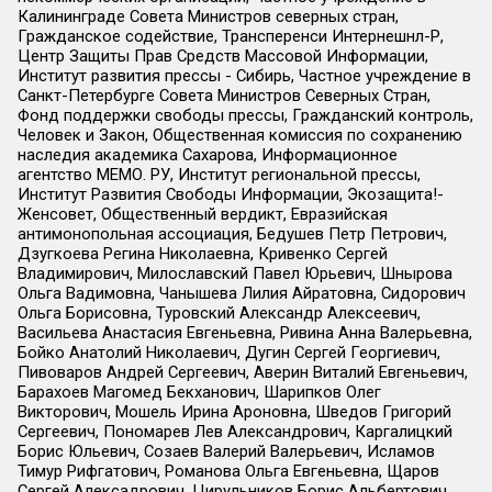
Калининграде Совета Министров северных стран,
Гражданское содействие, Трансперенси Интернешнл-Р,
Центр Защиты Прав Средств Массовой Информации,
Институт развития прессы - Сибирь, Частное учреждение в
Санкт-Петербурге Совета Министров Северных Стран,
Фонд поддержки свободы прессы, Гражданский контроль,
Человек и Закон, Общественная комиссия по сохранению
наследия академика Сахарова, Информационное
агентство МЕМО. РУ, Институт региональной прессы,
Институт Развития Свободы Информации, Экозащита!-
Женсовет, Общественный вердикт, Евразийская
антимонопольная ассоциация, Бедушев Петр Петрович,
Дзугкоева Регина Николаевна, Кривенко Сергей
Владимирович, Милославский Павел Юрьевич, Шнырова
Ольга Вадимовна, Чанышева Лилия Айратовна, Сидорович
Ольга Борисовна, Туровский Александр Алексеевич,
Васильева Анастасия Евгеньевна, Ривина Анна Валерьевна,
Бойко Анатолий Николаевич, Дугин Сергей Георгиевич,
Пивоваров Андрей Сергеевич, Аверин Виталий Евгеньевич,
Барахоев Магомед Бекханович, Шарипков Олег
Викторович, Мошель Ирина Ароновна, Шведов Григорий
Сергеевич, Пономарев Лев Александрович, Каргалицкий
Борис Юльевич, Созаев Валерий Валерьевич, Исламов
Тимур Рифгатович, Романова Ольга Евгеньевна, Щаров
Сергей Алексадрович, Цирульников Борис Альбертович,