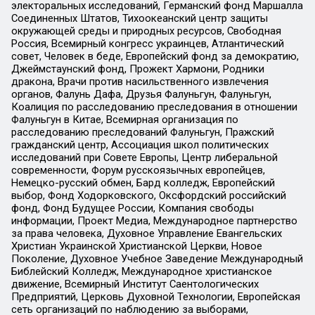
электоральных исследований, Германский фонд Маршалла
Соединенных Штатов, Тихоокеанский центр защиты
окружающей среды и природных ресурсов, Свободная
Россия, Всемирный конгресс украинцев, Атлантический
совет, Человек в беде, Европейский фонд за демократию,
Джеймстаунский фонд, Прожект Хармони, Родники
дракона, Врачи против насильственного извлечения
органов, Фалунь Дафа, Друзья Фалуньгун, Фалуньгун,
Коалиция по расследованию преследования в отношении
Фалуньгун в Китае, Всемирная организация по
расследованию преследований Фалуньгун, Пражский
гражданский центр, Ассоциация школ политических
исследований при Совете Европы, Центр либеральной
современности, Форум русскоязычных европейцев,
Немецко-русский обмен, Бард колледж, Европейский
выбор, Фонд Ходорковского, Оксфордский российский
фонд, Фонд Будущее России, Компания свободы
информации, Проект Медиа, Международное партнерство
за права человека, Духовное Управление Евангельских
Христиан Украинской Христианской Церкви, Новое
Поколение, Духовное Учебное Заведение Международный
Библейский Колледж, Международное христианское
движение, Всемирный Институт Саентологических
Предприятий, Церковь Духовной Технологии, Европейская
сеть организаций по наблюдению за выборами,