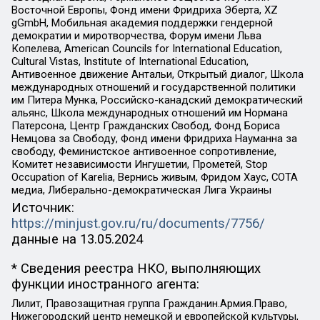
Восточной Европы, Фонд имени Фридриха Эберта, XZ
gGmbH, Мобильная академия поддержки гендерной
демократии и миротворчества, Форум имени Льва
Копелева, American Councils for International Education,
Cultural Vistas, Institute of International Education,
Антивоенное движение Антальи, Открытый диалог, Школа
международных отношений и государственной политики
им Питера Мунка, Российско-канадский демократический
альянс, Школа международных отношений им Нормана
Патерсона, Центр Гражданских Свобод, Фонд Бориса
Немцова за Свободу, Фонд имени Фридриха Науманна за
свободу, Феминистское антивоенное сопротивление,
Комитет независимости Ингушетии, Прометей, Stop
Occupation of Karelia, Вернись живым, Фридом Хаус, СОТА
медиа, Либерально-демократическая Лига Украины
Источник:
https://minjust.gov.ru/ru/documents/7756/
данные на
13.05.2024
* Сведения реестра НКО, выполняющих
функции иностранного агента:
Лилит, Правозащитная группа Гражданин.Армия.Право,
Нижегородский центр немецкой и европейской культуры,