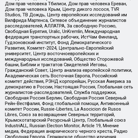
Дом прав человека Тбилиси, Дом прав человека Ереван,
Дом прав человека Крым, Центр дикого лосося, TVR
Studios, ТВ Дождь, Центр европейских исследований им
Вилфрида Мартенса, Сетевое объединение журналистов
расследователей, АЛЛАТРА, За свободную Россию,
Свободная Бурятия, Uralic, UnKremlin, Международная
федерация транспортных рабочих, ИстЧам Финланд,
Гудзоновский институт, Фонд Демократического
Развития, Комитет-2024, Центрально-Европейский
университет, Центр восточноевропейских и
международных исследований, Общество Сторожевой
башни, Библии и трактатов Свидетелей Иеговы,
Гражданский Совет, Центр анализа европейской политики,
Академическая сеть Восточная Европа, Российский
комитет действия, РЭНД корпорейшн, Русская Америка за
демократию в России, Настоящая Россия, Глобальная сеть
журналистов-расследователей, Служба поддержки,
Свободная Россия Берлин, Свободная Россия Северный
Рейн-Вестфалия, Фонд глобальной помощи, Антивоенный
комитет России, Russie-Libertes, La Asocicion de Rusos
Libres, Союз за возвращение Северных территорий,
Крымскотатарский Ресурсный Центр, Глобальный союз
IndustriALL, Russian Election Monitor, Article 19, Мнение
медиа, Федерация анархического черного креста, Радио
Свободная Европа, Германское общество изучения