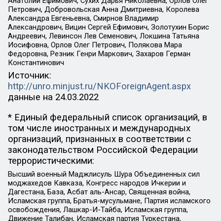
Анатолий Ефимович, Сухих Дарья Николаевна, Орлов Олег
Петрович, Добровольская Анна Дмитриевна, Королева
Александра Евгеньевна, Смирнов Владимир
Александрович, Вицин Сергей Ефимович, Золотухин Борис
Андреевич, Левинсон Лев Семенович, Локшина Татьяна
Иосифовна, Орлов Олег Петрович, Полякова Мара
Федоровна, Резник Генри Маркович, Захаров Герман
Константинович
Источник:
http://unro.minjust.ru/NKOForeignAgent.aspx
данные на
24.03.2022
* Единый федеральный список организаций, в
том числе иностранных и международных
организаций, признанных в соответствии с
законодательством Российской Федерации
террористическими:
Высший военный Маджлисуль Шура Объединенных сил
моджахедов Кавказа, Конгресс народов Ичкерии и
Дагестана, База, Асбат аль-Ансар, Священная война,
Исламская группа, Братья-мусульмане, Партия исламского
освобождения, Лашкар-И-Тайба, Исламская группа,
Движение Талибан, Исламская партия Туркестана,