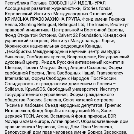
Республика Польша, СВОБОДНЫЙ ИДЕЛЬ-УРАЛ,
Ассоциация развития журналистики, IStories fonds,
Королевский Институт Международных Отношений,
КРИМСЬКА ПРАВОЗАХИСНА ГРУПА, Фонд имени Генриха
Бёлля, Stichting Bellingcat, Bellingcat Ltd, The Insider, Институт
правовой инициативы Центральной и Восточной Европы,
Фонд Открытой Эстонии, Calvert 22 Foundation, Канадский
украинский конгресс, Институт Макдональда-Лорье,
Украинская национальная федерация Канады,
Декабристы, Международный научный центр им Вудро
Вильсона, Свободная пресса, Возрождение, Всеукраинский
духовный центр , Риддл, Русский антивоенный комитет в
Швеции, Проект Медуза, Фонд Андрея Сахарова, Форум
свободной России, Лига Свободных Наций, Transparеncy
International, Форум Свободных Народов ПостРоссии,
Солидарность с гражданским движением в России –
Solidarus, КрымSOS, Свободный университет, Институт
государственного управления, Форум гражданского
общества Россия, Беллона, Союз жителей островов
Тисима и Хабомаи, Съезд народных депутатов, Гринпис
Интернешнл, Фонд борьбы с коррупцией Инк, Завет
церквей TCCN, Агора, Всемирный фонд природы, BDR
Novaja Gazeta-Europe, Алтай проект, Образовательный дом
прав человека Чернигов, Фонд Дом Прав Человека,
Белорусский дом прав человека имени Бориса Звозскова,