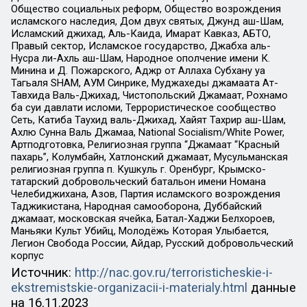
Общество социальных реформ, Общество возрождения
исламского наследия, Дом двух святых, Джунд аш-Шам,
Исламский джихад, Аль-Каида, Имарат Кавказ, АБТО,
Правый сектор, Исламское государство, Джабха аль-
Нусра ли-Ахль аш-Шам, Народное ополчение имени К.
Минина и Д. Пожарского, Аджр от Аллаха Субхану уа
Тагьаля SHAM, АУМ Синрике, Муджахеды джамаата Ат-
Тавхида Валь-Джихад, Чистопольский Джамаат, Рохнамо
ба суи давлати исломи, Террористическое сообщество
Сеть, Катиба Таухид валь-Джихад, Хайят Тахрир аш-Шам,
Ахлю Сунна Валь Джамаа, National Socialism/White Power,
Артподготовка, Религиозная группа “Джамаат “Красный
пахарь”, Колумбайн, Хатлонский джамаат, Мусульманская
религиозная группа п. Кушкуль г. Оренбург, Крымско-
татарский добровольческий батальон имени Номана
Челебиджихана, Азов, Партия исламского возрождения
Таджикистана, Народная самооборона, Дуббайский
джамаат, московская ячейка, Батал-Хаджи Белхороев,
Маньяки Культ Убийц, Молодёжь Которая Улыбается,
Легион Свобода России, Айдар, Русский добровольческий
корпус
Источник:
http://nac.gov.ru/terroristicheskie-i-
ekstremistskie-organizacii-i-materialy.html
данные
на
16.11.2023