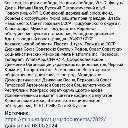
Башкорт, Нация и свобода, Нация и свобода, W.H.С., Фалунь
Дафа, Иртыш Ultras, Русский Патриотический клуб-
Новокузнецк/РПК, Сибирский державный союз, Фонд
борьбы с коррупцией, Фонд защиты прав граждан, Штабы
Навального, Совет граждан СССР Прикубанского округа г.
Краснодара, Мужское государство, Народное
объединение русского движения, Народное движение
Адат, Народный совет граждан РСФСР СССР
Архангельской области, Проект Штурм, Граждане СССР,
Держава Союз Советских Светлых Родов, Совет Советских
Социалистических Районов, Meta Platforms Inc, Facebook,
Instagram, WhatsApp, СИЧ-С14, Добровольческое
Движение Организации украинских националистов, Черный
Комитет, Татарстанское Региональное Всетатарское
общественное движение, Невоград, Молодежное
Демократическое Движение Весна, Верховный Совет
Татарской Автономной Советской Социалистической
Республики, Конгресс ойрат-калмыцкого народа,
Исполнительный комитет совета народных депутатов
Красноярского края, Этническое национальное
объединение, ЛГБТ, Я.МЫ Сергей Фургал
Источник:
https://minjust.gov.ru/ru/documents/7822/
данные на
03.05.2024