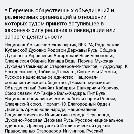
* Перечень общественных объединений и
религиозных организаций в отношении
которых судом принято вступившее в
законную силу решение о ликвидации или
запрете деятельности:
Национал-большевистская партия, ВЕК РА, Рада земли
Кубанской Духовно Родовой Державы Русь, Община
Духовного Управления Асгардской Веси Беловодья,
Славянская Община Капища Веды Перуна, Мужская
Духовная Семинария Староверов-Инглингов, Нурджулар, К
Богодержавию, Таблиги Джамаат, Свидетели Иеговы,
Русское национальное единство, Национал-
социалистическое общество, Джамаат мувахидов,
Объединенный Вилайат Кабарды, Балкарии и Карачая,
Союз славян, Ат-Такфир Валь-Хиджра, Пит Буль,
Национал-социалистическая рабочая партия России,
Славянский союз, Формат-18, Благородный Орден
Дьявола, Армия воли народа, Национальная
Социалистическая Инициатива города Череповца,
Духовно-Родовая Держава Русь, Русское национальное
единство, Древнерусской Инглистической церкви
Православных Староверов-Инглингов, Русский