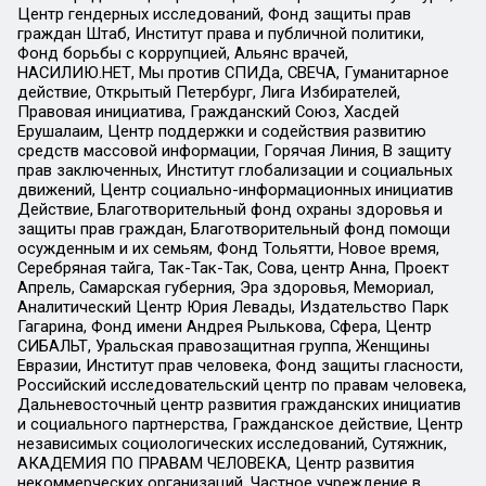
Центр гендерных исследований, Фонд защиты прав
граждан Штаб, Институт права и публичной политики,
Фонд борьбы с коррупцией, Альянс врачей,
НАСИЛИЮ.НЕТ, Мы против СПИДа, СВЕЧА, Гуманитарное
действие, Открытый Петербург, Лига Избирателей,
Правовая инициатива, Гражданский Союз, Хасдей
Ерушалаим, Центр поддержки и содействия развитию
средств массовой информации, Горячая Линия, В защиту
прав заключенных, Институт глобализации и социальных
движений, Центр социально-информационных инициатив
Действие, Благотворительный фонд охраны здоровья и
защиты прав граждан, Благотворительный фонд помощи
осужденным и их семьям, Фонд Тольятти, Новое время,
Серебряная тайга, Так-Так-Так, Сова, центр Анна, Проект
Апрель, Самарская губерния, Эра здоровья, Мемориал,
Аналитический Центр Юрия Левады, Издательство Парк
Гагарина, Фонд имени Андрея Рылькова, Сфера, Центр
СИБАЛЬТ, Уральская правозащитная группа, Женщины
Евразии, Институт прав человека, Фонд защиты гласности,
Российский исследовательский центр по правам человека,
Дальневосточный центр развития гражданских инициатив
и социального партнерства, Гражданское действие, Центр
независимых социологических исследований, Сутяжник,
АКАДЕМИЯ ПО ПРАВАМ ЧЕЛОВЕКА, Центр развития
некоммерческих организаций, Частное учреждение в