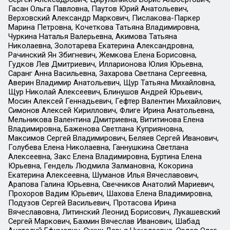
Гасан Ольга Павловна, Паутов Юрий Анатольевич,
Верховский Александр Маркович, Пислакова-Паркер
Марина Петровна, Кочеткова Татьяна Владимировна,
Чуркина Наталья Валерьевна, Акимова Татьяна
Николаевна, Золотарева Екатерина Александровна,
Рачинский Ян Збигневич, Жемкова Елена Борисовна,
Гудков Лев Дмитриевич, Илларионова Юлия Юрьевна,
Саранг Анна Васильевна, Захарова Светлана Сергеевна,
Аверин Владимир Анатольевич, Щур Татьяна Михайловна,
Щур Николай Алексеевич, Блинушов Андрей Юрьевич,
Мосин Алексей Геннадьевич, Гефтер Валентин Михайлович,
Симонов Алексей Кириллович, Флиге Ирина Анатольевна,
Мельникова Валентина Дмитриевна, Вититинова Елена
Владимировна, Баженова Светлана Куприяновна,
Максимов Сергей Владимирович, Беляев Сергей Иванович,
Голубева Елена Николаевна, Ганнушкина Светлана
Алексеевна, Закс Елена Владимировна, Буртина Елена
Юрьевна, Гендель Людмила Залмановна, Кокорина
Екатерина Алексеевна, Шуманов Илья Вячеславович,
Арапова Галина Юрьевна, Свечников Анатолий Мариевич,
Прохоров Вадим Юрьевич, Шахова Елена Владимировна,
Подузов Сергей Васильевич, Протасова Ирина
Вячеславовна, Литинский Леонид Борисович, Лукашевский
Сергей Маркович, Бахмин Вячеслав Иванович, Шабад