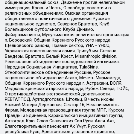
общенациональный союз, Движение против нелегальной
иммиграции, Кровь и Честь, О свободе совести и о
религиозных объединениях, Омская организация
общественного политического движения Русское
национальное единство, Северное Братство, Клуб
Болельщиков Футбольного Клуба Динамо,
Файзрахманисты, Мусульманская религиозная организация
п. Боровский, Община Коренного Русского народа
Щелковского района, Правый сектор, УНА - УНСО,
Украинская повстанческая армия, Тризуб им. Степана
Бандеры, Братство, Белый Крест, Misanthropic division,
Религиозное объединение последователей инглиизма,
Народная Социальная Инициатива, TulaSkins,
Этнополитическое объединение Русские, Русское
национальное объединение Атака, Мечеть Мирмамеда,
Община Коренного Русского народа г. Астрахани, ВОЛЯ,
Меджлис крымскотатарского народа, Рубеж Севера, ТОЙС,
О противодействии экстремистской деятельности,
РЕВТАТПОД, Артподготовка, Штольц, В честь иконы
Божией Матери Державная, Сектор 16, Независимость,
Фирма, Молодежная правозащитная группа МПГ, Курсом
Правды и Единения, Каракольская инициативная группа,
Автоград Крю, Союз Славянских Сил Руси, Алля-Аят,
Благотворительный пансионат Ак Умут, Русская
республика Русь, Арестантское уголовное единство,