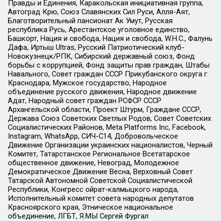
Правды и Единения, Каракольская инициативная группа,
Автоград Крю, Союз Славянских Сил Руси, Алля-Аят,
Благотворительный пансионат Ак Умут, Русская
республика Русь, Арестантское уголовное единство,
Башкорт, Нация и свобода, Нация и свобода, W.H.С., Фалунь
Дафа, Иртыш Ultras, Русский Патриотический клуб-
Новокузнецк/РПК, Сибирский державный союз, Фонд
борьбы с коррупцией, Фонд защиты прав граждан, Штабы
Навального, Совет граждан СССР Прикубанского округа г.
Краснодара, Мужское государство, Народное
объединение русского движения, Народное движение
Адат, Народный совет граждан РСФСР СССР
Архангельской области, Проект Штурм, Граждане СССР,
Держава Союз Советских Светлых Родов, Совет Советских
Социалистических Районов, Meta Platforms Inc, Facebook,
Instagram, WhatsApp, СИЧ-С14, Добровольческое
Движение Организации украинских националистов, Черный
Комитет, Татарстанское Региональное Всетатарское
общественное движение, Невоград, Молодежное
Демократическое Движение Весна, Верховный Совет
Татарской Автономной Советской Социалистической
Республики, Конгресс ойрат-калмыцкого народа,
Исполнительный комитет совета народных депутатов
Красноярского края, Этническое национальное
объединение, ЛГБТ, Я.МЫ Сергей Фургал