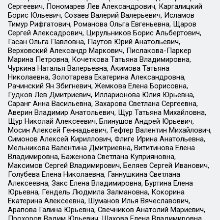
Сергеевич, Пономарев Лев Александрович, Каргалицкий
Борис Юльевич, Созаев Валерий Валерьевич, Исламов
Тимур Рифгатович, Романова Ольга Евгеньевна, Щаров
Сергей Алексадрович, Цирульников Борис Альбертович,
Гасан Ольга Павловна, Паутов Юрий Анатольевич,
Верховский Александр Маркович, Пислакова-Паркер
Марина Петровна, Кочеткова Татьяна Владимировна,
Чуркина Наталья Валерьевна, Акимова Татьяна
Николаевна, Золотарева Екатерина Александровна,
Рачинский Ян Збигневич, Жемкова Елена Борисовна,
Гудков Лев Дмитриевич, Илларионова Юлия Юрьевна,
Саранг Анна Васильевна, Захарова Светлана Сергеевна,
Аверин Владимир Анатольевич, Щур Татьяна Михайловна,
Щур Николай Алексеевич, Блинушов Андрей Юрьевич,
Мосин Алексей Геннадьевич, Гефтер Валентин Михайлович,
Симонов Алексей Кириллович, Флиге Ирина Анатольевна,
Мельникова Валентина Дмитриевна, Вититинова Елена
Владимировна, Баженова Светлана Куприяновна,
Максимов Сергей Владимирович, Беляев Сергей Иванович,
Голубева Елена Николаевна, Ганнушкина Светлана
Алексеевна, Закс Елена Владимировна, Буртина Елена
Юрьевна, Гендель Людмила Залмановна, Кокорина
Екатерина Алексеевна, Шуманов Илья Вячеславович,
Арапова Галина Юрьевна, Свечников Анатолий Мариевич,
Прохоров Вадим Юрьевич, Шахова Елена Владимировна,