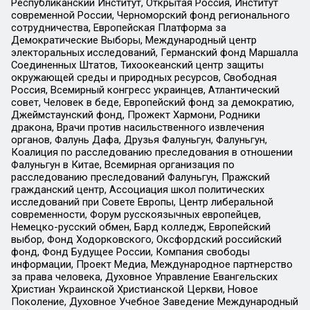
Республиканский Институт, Открытая Россия, Институт
современной России, Черноморский фонд регионального
сотрудничества, Европейская Платформа за
Демократические Выборы, Международный центр
электоральных исследований, Германский фонд Маршалла
Соединенных Штатов, Тихоокеанский центр защиты
окружающей среды и природных ресурсов, Свободная
Россия, Всемирный конгресс украинцев, Атлантический
совет, Человек в беде, Европейский фонд за демократию,
Джеймстаунский фонд, Прожект Хармони, Родники
дракона, Врачи против насильственного извлечения
органов, Фалунь Дафа, Друзья Фалуньгун, Фалуньгун,
Коалиция по расследованию преследования в отношении
Фалуньгун в Китае, Всемирная организация по
расследованию преследований Фалуньгун, Пражский
гражданский центр, Ассоциация школ политических
исследований при Совете Европы, Центр либеральной
современности, Форум русскоязычных европейцев,
Немецко-русский обмен, Бард колледж, Европейский
выбор, Фонд Ходорковского, Оксфордский российский
фонд, Фонд Будущее России, Компания свободы
информации, Проект Медиа, Международное партнерство
за права человека, Духовное Управление Евангельских
Христиан Украинской Христианской Церкви, Новое
Поколение, Духовное Учебное Заведение Международный