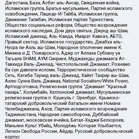
Дагестана, База, Асбат аль-Ансар, Священная война,
Исламская группа, Братья-мусульмане, Партия исламского
освобождения, Лашкар-И-Тайба, Исламская группа,
Движение Талибан, Исламская партия Туркестана,
Общество социальных реформ, Общество возрождения
исламского наследия, Дом двух святых, Джунд аш-Шам,
Исламский джихад, Аль-Каида, Имарат Кавказ, АБТО,
Правый сектор, Исламское государство, Джабха аль-
Нусра ли-Ахль аш-Шам, Народное ополчение имени К.
Минина и Д. Пожарского, Аджр от Аллаха Субхану уа
Тагьаля SHAM, АУМ Синрике, Муджахеды джамаата Ат-
Тавхида Валь-Джихад, Чистопольский Джамаат, Рохнамо
ба суи давлати исломи, Террористическое сообщество
Сеть, Катиба Таухид валь-Джихад, Хайят Тахрир аш-Шам,
Ахлю Сунна Валь Джамаа, National Socialism/White Power,
Артподготовка, Религиозная группа “Джамаат “Красный
пахарь”, Колумбайн, Хатлонский джамаат, Мусульманская
религиозная группа п. Кушкуль г. Оренбург, Крымско-
татарский добровольческий батальон имени Номана
Челебиджихана, Азов, Партия исламского возрождения
Таджикистана, Народная самооборона, Дуббайский
джамаат, московская ячейка, Батал-Хаджи Белхороев,
Маньяки Культ Убийц, Молодёжь Которая Улыбается,
Легион Свобода России, Айдар, Русский добровольческий
корпус