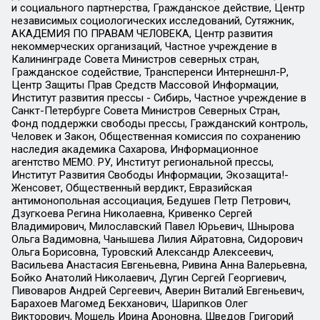
и социального партнерства, Гражданское действие, Центр
независимых социологических исследований, Сутяжник,
АКАДЕМИЯ ПО ПРАВАМ ЧЕЛОВЕКА, Центр развития
некоммерческих организаций, Частное учреждение в
Калининграде Совета Министров северных стран,
Гражданское содействие, Трансперенси Интернешнл-Р,
Центр Защиты Прав Средств Массовой Информации,
Институт развития прессы - Сибирь, Частное учреждение в
Санкт-Петербурге Совета Министров Северных Стран,
Фонд поддержки свободы прессы, Гражданский контроль,
Человек и Закон, Общественная комиссия по сохранению
наследия академика Сахарова, Информационное
агентство МЕМО. РУ, Институт региональной прессы,
Институт Развития Свободы Информации, Экозащита!-
Женсовет, Общественный вердикт, Евразийская
антимонопольная ассоциация, Бедушев Петр Петрович,
Дзугкоева Регина Николаевна, Кривенко Сергей
Владимирович, Милославский Павел Юрьевич, Шнырова
Ольга Вадимовна, Чанышева Лилия Айратовна, Сидорович
Ольга Борисовна, Туровский Александр Алексеевич,
Васильева Анастасия Евгеньевна, Ривина Анна Валерьевна,
Бойко Анатолий Николаевич, Дугин Сергей Георгиевич,
Пивоваров Андрей Сергеевич, Аверин Виталий Евгеньевич,
Барахоев Магомед Бекханович, Шарипков Олег
Викторович, Мошель Ирина Ароновна, Шведов Григорий