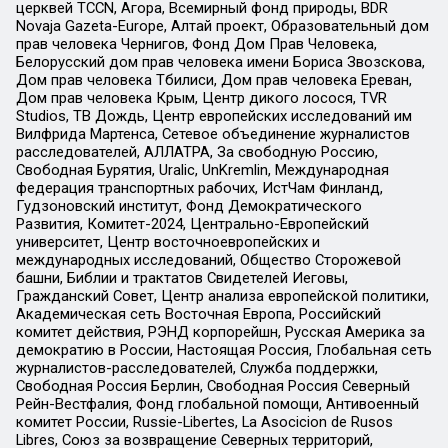
церквей TCCN, Агора, Всемирный фонд природы, BDR
Novaja Gazeta-Europe, Алтай проект, Образовательный дом
прав человека Чернигов, Фонд Дом Прав Человека,
Белорусский дом прав человека имени Бориса Звозскова,
Дом прав человека Тбилиси, Дом прав человека Ереван,
Дом прав человека Крым, Центр дикого лосося, TVR
Studios, ТВ Дождь, Центр европейских исследований им
Вилфрида Мартенса, Сетевое объединение журналистов
расследователей, АЛЛАТРА, За свободную Россию,
Свободная Бурятия, Uralic, UnKremlin, Международная
федерация транспортных рабочих, ИстЧам Финланд,
Гудзоновский институт, Фонд Демократического
Развития, Комитет-2024, Центрально-Европейский
университет, Центр восточноевропейских и
международных исследований, Общество Сторожевой
башни, Библии и трактатов Свидетелей Иеговы,
Гражданский Совет, Центр анализа европейской политики,
Академическая сеть Восточная Европа, Российский
комитет действия, РЭНД корпорейшн, Русская Америка за
демократию в России, Настоящая Россия, Глобальная сеть
журналистов-расследователей, Служба поддержки,
Свободная Россия Берлин, Свободная Россия Северный
Рейн-Вестфалия, Фонд глобальной помощи, Антивоенный
комитет России, Russie-Libertes, La Asocicion de Rusos
Libres, Союз за возвращение Северных территорий,