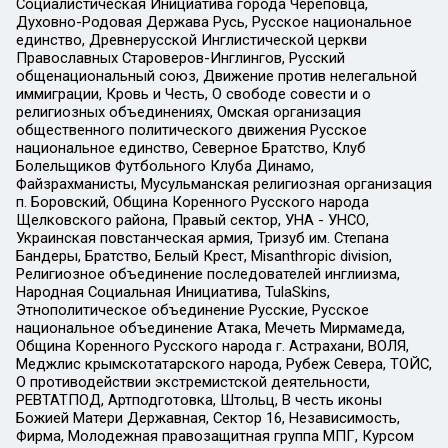
Социалистическая Инициатива города Череповца,
Духовно-Родовая Держава Русь, Русское национальное
единство, Древнерусской Инглистической церкви
Православных Староверов-Инглингов, Русский
общенациональный союз, Движение против нелегальной
иммиграции, Кровь и Честь, О свободе совести и о
религиозных объединениях, Омская организация
общественного политического движения Русское
национальное единство, Северное Братство, Клуб
Болельщиков Футбольного Клуба Динамо,
Файзрахманисты, Мусульманская религиозная организация
п. Боровский, Община Коренного Русского народа
Щелковского района, Правый сектор, УНА - УНСО,
Украинская повстанческая армия, Тризуб им. Степана
Бандеры, Братство, Белый Крест, Misanthropic division,
Религиозное объединение последователей инглиизма,
Народная Социальная Инициатива, TulaSkins,
Этнополитическое объединение Русские, Русское
национальное объединение Атака, Мечеть Мирмамеда,
Община Коренного Русского народа г. Астрахани, ВОЛЯ,
Меджлис крымскотатарского народа, Рубеж Севера, ТОЙС,
О противодействии экстремистской деятельности,
РЕВТАТПОД, Артподготовка, Штольц, В честь иконы
Божией Матери Державная, Сектор 16, Независимость,
Фирма, Молодежная правозащитная группа МПГ, Курсом