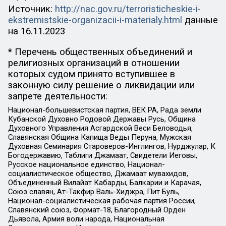
Источник:
http://nac.gov.ru/terroristicheskie-i-
ekstremistskie-organizacii-i-materialy.html
данные
на
16.11.2023
* Перечень общественных объединений и
религиозных организаций в отношении
которых судом принято вступившее в
законную силу решение о ликвидации или
запрете деятельности:
Национал-большевистская партия, ВЕК РА, Рада земли
Кубанской Духовно Родовой Державы Русь, Община
Духовного Управления Асгардской Веси Беловодья,
Славянская Община Капища Веды Перуна, Мужская
Духовная Семинария Староверов-Инглингов, Нурджулар, К
Богодержавию, Таблиги Джамаат, Свидетели Иеговы,
Русское национальное единство, Национал-
социалистическое общество, Джамаат мувахидов,
Объединенный Вилайат Кабарды, Балкарии и Карачая,
Союз славян, Ат-Такфир Валь-Хиджра, Пит Буль,
Национал-социалистическая рабочая партия России,
Славянский союз, Формат-18, Благородный Орден
Дьявола, Армия воли народа, Национальная