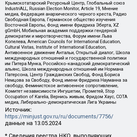
Крымскотатарский Ресурсный Центр, Глобальный союз
IndustriALL, Russian Election Monitor, Article 19, Мнение
медиа, Федерация анархического черного креста, Радио
Свободная Европа, Германское общество изучения
Восточной Европы, Фонд имени Фридриха Эберта, XZ
gGmbH, Мобильная академия поддержки гендерной
демократии и миротворчества, Форум имени Льва
Копелева, American Councils for International Education,
Cultural Vistas, Institute of International Education,
Антивоенное движение Антальи, Открытый диалог, Школа
международных отношений и государственной политики
им Питера Мунка, Российско-канадский демократический
альянс, Школа международных отношений им Нормана
Патерсона, Центр Гражданских Свобод, Фонд Бориса
Немцова за Свободу, Фонд имени Фридриха Науманна за
свободу, Феминистское антивоенное сопротивление,
Комитет независимости Ингушетии, Прометей, Stop
Occupation of Karelia, Вернись живым, Фридом Хаус, СОТА
медиа, Либерально-демократическая Лига Украины
Источник:
https://minjust.gov.ru/ru/documents/7756/
данные на
13.05.2024
* Сведения реестра НКО, выполняющих