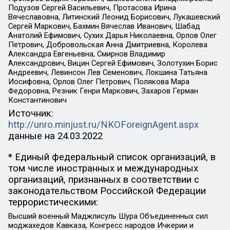
Подузов Сергей Васильевич, Протасова Ирина
Вячеславовна, Литинский Леонид Борисович, Лукашевский
Сергей Маркович, Бахмин Вячеслав Иванович, Шабад
Анатолий Ефимович, Сухих Дарья Николаевна, Орлов Олег
Петрович, Добровольская Анна Дмитриевна, Королева
Александра Евгеньевна, Смирнов Владимир
Александрович, Вицин Сергей Ефимович, Золотухин Борис
Андреевич, Левинсон Лев Семенович, Локшина Татьяна
Иосифовна, Орлов Олег Петрович, Полякова Мара
Федоровна, Резник Генри Маркович, Захаров Герман
Константинович
Источник:
http://unro.minjust.ru/NKOForeignAgent.aspx
данные на
24.03.2022
* Единый федеральный список организаций, в
том числе иностранных и международных
организаций, признанных в соответствии с
законодательством Российской Федерации
террористическими:
Высший военный Маджлисуль Шура Объединенных сил
моджахедов Кавказа, Конгресс народов Ичкерии и