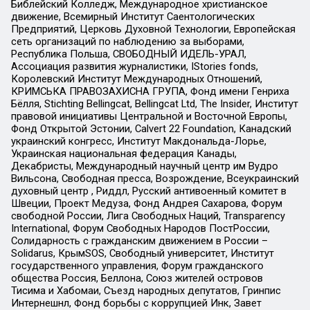
Библейский Колледж, Международное христианское
движение, Всемирный Институт Саентологических
Предприятий, Церковь Духовной Технологии, Европейская
сеть организаций по наблюдению за выборами,
Республика Польша, СВОБОДНЫЙ ИДЕЛЬ-УРАЛ,
Ассоциация развития журналистики, IStories fonds,
Королевский Институт Международных Отношений,
КРИМСЬКА ПРАВОЗАХИСНА ГРУПА, Фонд имени Генриха
Бёлля, Stichting Bellingcat, Bellingcat Ltd, The Insider, Институт
правовой инициативы Центральной и Восточной Европы,
Фонд Открытой Эстонии, Calvert 22 Foundation, Канадский
украинский конгресс, Институт Макдональда-Лорье,
Украинская национальная федерация Канады,
Декабристы, Международный научный центр им Вудро
Вильсона, Свободная пресса, Возрождение, Всеукраинский
духовный центр , Риддл, Русский антивоенный комитет в
Швеции, Проект Медуза, Фонд Андрея Сахарова, Форум
свободной России, Лига Свободных Наций, Transparеncy
International, Форум Свободных Народов ПостРоссии,
Солидарность с гражданским движением в России –
Solidarus, КрымSOS, Свободный университет, Институт
государственного управления, Форум гражданского
общества Россия, Беллона, Союз жителей островов
Тисима и Хабомаи, Съезд народных депутатов, Гринпис
Интернешнл, Фонд борьбы с коррупцией Инк, Завет