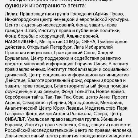
функции иностранного агента:
Лилит, Правозащитная группа Гражданин.Армия.Право,
Нижегородский центр немецкой и европейской культуры,
Центр гендерных исследований, Фонд защиты прав
граждан Штаб, Институт права и публичной политики,
Фонд борьбы с коррупцией, Альянс врачей,
НАСИЛИЮ.НЕТ, Мы против СПИДа, СВЕЧА, Гуманитарное
действие, Открытый Петербург, Лига Избирателей,
Правовая инициатива, Гражданский Союз, Хасдей
Ерушалаим, Центр поддержки и содействия развитию
средств массовой информации, Горячая Линия, В защиту
прав заключенных, Институт глобализации и социальных
движений, Центр социально-информационных инициатив
Действие, Благотворительный фонд охраны здоровья и
защиты прав граждан, Благотворительный фонд помощи
осужденным и их семьям, Фонд Тольятти, Новое время,
Серебряная тайга, Так-Так-Так, Сова, центр Анна, Проект
Апрель, Самарская губерния, Эра здоровья, Мемориал,
Аналитический Центр Юрия Левады, Издательство Парк
Гагарина, Фонд имени Андрея Рылькова, Сфера, Центр
СИБАЛЬТ, Уральская правозащитная группа, Женщины
Евразии, Институт прав человека, Фонд защиты гласности,
Российский исследовательский центр по правам человека,
Дальневосточный центр развития гражданских инициатив