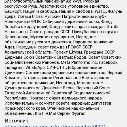
Благотворительный пансионат Ак Умут, Русская
республика Русь, Арестантское уголовное единство,
Башкорт, Нация и свобода, Нация и свобода, W.H.С., Фалунь
Дафа, Иртыш Ultras, Русский Патриотический клуб-
Новокузнецк/РПК, Сибирский державный союз, Фонд
борьбы с коррупцией, Фонд защиты прав граждан, Штабы
Навального, Совет граждан СССР Прикубанского округа г.
Краснодара, Мужское государство, Народное
объединение русского движения, Народное движение
Адат, Народный совет граждан РСФСР СССР
Архангельской области, Проект Штурм, Граждане СССР,
Держава Союз Советских Светлых Родов, Совет Советских
Социалистических Районов, Meta Platforms Inc, Facebook,
Instagram, WhatsApp, СИЧ-С14, Добровольческое
Движение Организации украинских националистов, Черный
Комитет, Татарстанское Региональное Всетатарское
общественное движение, Невоград, Молодежное
Демократическое Движение Весна, Верховный Совет
Татарской Автономной Советской Социалистической
Республики, Конгресс ойрат-калмыцкого народа,
Исполнительный комитет совета народных депутатов
Красноярского края, Этническое национальное
объединение, ЛГБТ, Я.МЫ Сергей Фургал
Источник: