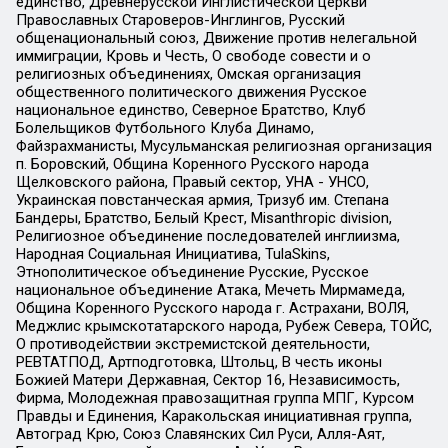
единство, Древнерусской Инглистической церкви
Православных Староверов-Инглингов, Русский
общенациональный союз, Движение против нелегальной
иммиграции, Кровь и Честь, О свободе совести и о
религиозных объединениях, Омская организация
общественного политического движения Русское
национальное единство, Северное Братство, Клуб
Болельщиков Футбольного Клуба Динамо,
Файзрахманисты, Мусульманская религиозная организация
п. Боровский, Община Коренного Русского народа
Щелковского района, Правый сектор, УНА - УНСО,
Украинская повстанческая армия, Тризуб им. Степана
Бандеры, Братство, Белый Крест, Misanthropic division,
Религиозное объединение последователей инглиизма,
Народная Социальная Инициатива, TulaSkins,
Этнополитическое объединение Русские, Русское
национальное объединение Атака, Мечеть Мирмамеда,
Община Коренного Русского народа г. Астрахани, ВОЛЯ,
Меджлис крымскотатарского народа, Рубеж Севера, ТОЙС,
О противодействии экстремистской деятельности,
РЕВТАТПОД, Артподготовка, Штольц, В честь иконы
Божией Матери Державная, Сектор 16, Независимость,
Фирма, Молодежная правозащитная группа МПГ, Курсом
Правды и Единения, Каракольская инициативная группа,
Автоград Крю, Союз Славянских Сил Руси, Алля-Аят,