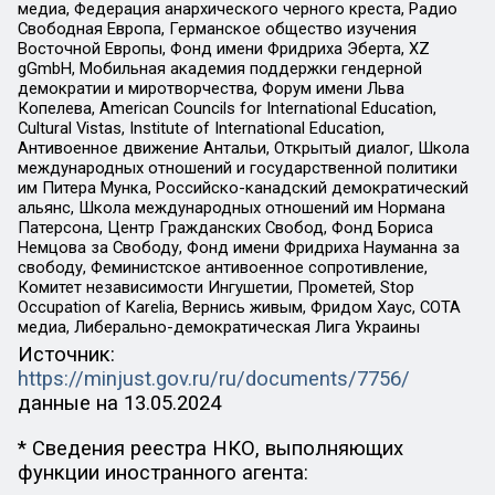
медиа, Федерация анархического черного креста, Радио
Свободная Европа, Германское общество изучения
Восточной Европы, Фонд имени Фридриха Эберта, XZ
gGmbH, Мобильная академия поддержки гендерной
демократии и миротворчества, Форум имени Льва
Копелева, American Councils for International Education,
Cultural Vistas, Institute of International Education,
Антивоенное движение Антальи, Открытый диалог, Школа
международных отношений и государственной политики
им Питера Мунка, Российско-канадский демократический
альянс, Школа международных отношений им Нормана
Патерсона, Центр Гражданских Свобод, Фонд Бориса
Немцова за Свободу, Фонд имени Фридриха Науманна за
свободу, Феминистское антивоенное сопротивление,
Комитет независимости Ингушетии, Прометей, Stop
Occupation of Karelia, Вернись живым, Фридом Хаус, СОТА
медиа, Либерально-демократическая Лига Украины
Источник:
https://minjust.gov.ru/ru/documents/7756/
данные на
13.05.2024
* Сведения реестра НКО, выполняющих
функции иностранного агента: