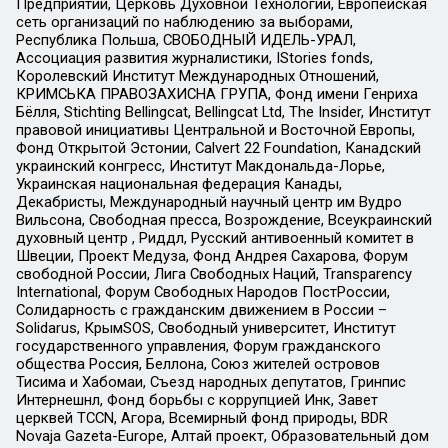
Предприятий, Церковь Духовной Технологии, Европейская
сеть организаций по наблюдению за выборами,
Республика Польша, СВОБОДНЫЙ ИДЕЛЬ-УРАЛ,
Ассоциация развития журналистики, IStories fonds,
Королевский Институт Международных Отношений,
КРИМСЬКА ПРАВОЗАХИСНА ГРУПА, Фонд имени Генриха
Бёлля, Stichting Bellingcat, Bellingcat Ltd, The Insider, Институт
правовой инициативы Центральной и Восточной Европы,
Фонд Открытой Эстонии, Calvert 22 Foundation, Канадский
украинский конгресс, Институт Макдональда-Лорье,
Украинская национальная федерация Канады,
Декабристы, Международный научный центр им Вудро
Вильсона, Свободная пресса, Возрождение, Всеукраинский
духовный центр , Риддл, Русский антивоенный комитет в
Швеции, Проект Медуза, Фонд Андрея Сахарова, Форум
свободной России, Лига Свободных Наций, Transparеncy
International, Форум Свободных Народов ПостРоссии,
Солидарность с гражданским движением в России –
Solidarus, КрымSOS, Свободный университет, Институт
государственного управления, Форум гражданского
общества Россия, Беллона, Союз жителей островов
Тисима и Хабомаи, Съезд народных депутатов, Гринпис
Интернешнл, Фонд борьбы с коррупцией Инк, Завет
церквей TCCN, Агора, Всемирный фонд природы, BDR
Novaja Gazeta-Europe, Алтай проект, Образовательный дом