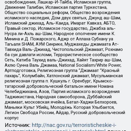
освобождения, Лашкар-И-Тайба, Исламская группа,
Движение Талибан, Исламская партия Туркестана,
Общество социальных реформ, Общество возрождения
исламского наследия, Дом двух святых, Джунд аш-Шам,
Исламский джихад, Аль-Каида, Имарат Кавказ, АБТО,
Правый сектор, Исламское государство, Джабха аль-
Нусра ли-Ахль аш-Шам, Народное ополчение имени К.
Минина и Д. Пожарского, Аджр от Аллаха Субхану уа
Тагьаля SHAM, АУМ Синрике, Муджахеды джамаата Ат-
Тавхида Валь-Джихад, Чистопольский Джамаат, Рохнамо
ба суи давлати исломи, Террористическое сообщество
Сеть, Катиба Таухид валь-Джихад, Хайят Тахрир аш-Шам,
Ахлю Сунна Валь Джамаа, National Socialism/White Power,
Артподготовка, Религиозная группа “Джамаат “Красный
пахарь”, Колумбайн, Хатлонский джамаат, Мусульманская
религиозная группа п. Кушкуль г. Оренбург, Крымско-
татарский добровольческий батальон имени Номана
Челебиджихана, Азов, Партия исламского возрождения
Таджикистана, Народная самооборона, Дуббайский
джамаат, московская ячейка, Батал-Хаджи Белхороев,
Маньяки Культ Убийц, Молодёжь Которая Улыбается,
Легион Свобода России, Айдар, Русский добровольческий
корпус
Источник:
http://nac.gov.ru/terroristicheskie-i-