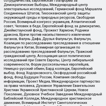
сотрудничества, Европейская Платформа за
Демократические Выборы, Международный центр
электоральных исследований, Германский фонд Маршалла
Соединенных Штатов, Тихоокеанский центр защиты
окружающей среды и природных ресурсов, Свободная
Россия, Всемирный конгресс украинцев, Атлантический
совет, Человек в беде, Европейский фонд за демократию,
Джеймстаунский фонд, Прожект Хармони, Родники
дракона, Врачи против насильственного извлечения
органов, Фалунь Дафа, Друзья Фалуньгун, Фалуньгун,
Коалиция по расследованию преследования в отношении
Фалуньгун в Китае, Всемирная организация по
расследованию преследований Фалуньгун, Пражский
гражданский центр, Ассоциация школ политических
исследований при Совете Европы, Центр либеральной
современности, Форум русскоязычных европейцев,
Немецко-русский обмен, Бард колледж, Европейский
выбор, Фонд Ходорковского, Оксфордский российский
фонд, Фонд Будущее России, Компания свободы
информации, Проект Медиа, Международное партнерство
за права человека, Духовное Управление Евангельских
Христиан Украинской Христианской Церкви, Новое
Поколение, Духовное Учебное Заведение Международный
Библейский Колледж, Международное христианское
движение, Всемирный Институт Саентологических