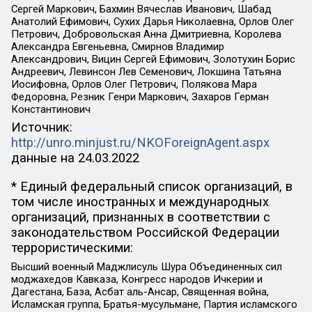
Сергей Маркович, Бахмин Вячеслав Иванович, Шабад
Анатолий Ефимович, Сухих Дарья Николаевна, Орлов Олег
Петрович, Добровольская Анна Дмитриевна, Королева
Александра Евгеньевна, Смирнов Владимир
Александрович, Вицин Сергей Ефимович, Золотухин Борис
Андреевич, Левинсон Лев Семенович, Локшина Татьяна
Иосифовна, Орлов Олег Петрович, Полякова Мара
Федоровна, Резник Генри Маркович, Захаров Герман
Константинович
Источник:
http://unro.minjust.ru/NKOForeignAgent.aspx
данные на
24.03.2022
* Единый федеральный список организаций, в
том числе иностранных и международных
организаций, признанных в соответствии с
законодательством Российской Федерации
террористическими:
Высший военный Маджлисуль Шура Объединенных сил
моджахедов Кавказа, Конгресс народов Ичкерии и
Дагестана, База, Асбат аль-Ансар, Священная война,
Исламская группа, Братья-мусульмане, Партия исламского