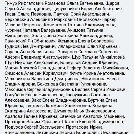
Тимур Рифгатович, Романова Ольга Евгеньевна, Щаров
Сергей Алексадрович, Цирульников Борис Альбертович,
Гасан Ольга Павловна, Паутов Юрий Анатольевич,
Верховский Александр Маркович, Пислакова-Паркер
Марина Петровна, Кочеткова Татьяна Владимировна,
Чуркина Наталья Валерьевна, Акимова Татьяна
Николаевна, Золотарева Екатерина Александровна,
Рачинский Ян Збигневич, Жемкова Елена Борисовна,
Гудков Лев Дмитриевич, Илларионова Юлия Юрьевна,
Саранг Анна Васильевна, Захарова Светлана Сергеевна,
Аверин Владимир Анатольевич, Щур Татьяна Михайловна,
Щур Николай Алексеевич, Блинушов Андрей Юрьевич,
Мосин Алексей Геннадьевич, Гефтер Валентин Михайлович,
Симонов Алексей Кириллович, Флиге Ирина Анатольевна,
Мельникова Валентина Дмитриевна, Вититинова Елена
Владимировна, Баженова Светлана Куприяновна,
Максимов Сергей Владимирович, Беляев Сергей Иванович,
Голубева Елена Николаевна, Ганнушкина Светлана
Алексеевна, Закс Елена Владимировна, Буртина Елена
Юрьевна, Гендель Людмила Залмановна, Кокорина
Екатерина Алексеевна, Шуманов Илья Вячеславович,
Арапова Галина Юрьевна, Свечников Анатолий Мариевич,
Прохоров Вадим Юрьевич, Шахова Елена Владимировна,
Подузов Сергей Васильевич, Протасова Ирина
Вячеславовна, Литинский Леонид Борисович, Лукашевский