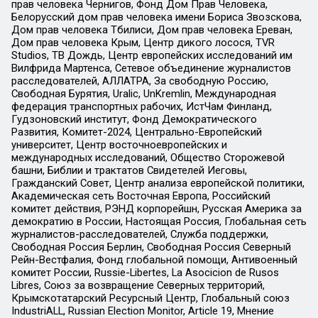
прав человека Чернигов, Фонд Дом Прав Человека,
Белорусский дом прав человека имени Бориса Звозскова,
Дом прав человека Тбилиси, Дом прав человека Ереван,
Дом прав человека Крым, Центр дикого лосося, TVR
Studios, ТВ Дождь, Центр европейских исследований им
Вилфрида Мартенса, Сетевое объединение журналистов
расследователей, АЛЛАТРА, За свободную Россию,
Свободная Бурятия, Uralic, UnKremlin, Международная
федерация транспортных рабочих, ИстЧам Финланд,
Гудзоновский институт, Фонд Демократического
Развития, Комитет-2024, Центрально-Европейский
университет, Центр восточноевропейских и
международных исследований, Общество Сторожевой
башни, Библии и трактатов Свидетелей Иеговы,
Гражданский Совет, Центр анализа европейской политики,
Академическая сеть Восточная Европа, Российский
комитет действия, РЭНД корпорейшн, Русская Америка за
демократию в России, Настоящая Россия, Глобальная сеть
журналистов-расследователей, Служба поддержки,
Свободная Россия Берлин, Свободная Россия Северный
Рейн-Вестфалия, Фонд глобальной помощи, Антивоенный
комитет России, Russie-Libertes, La Asocicion de Rusos
Libres, Союз за возвращение Северных территорий,
Крымскотатарский Ресурсный Центр, Глобальный союз
IndustriALL, Russian Election Monitor, Article 19, Мнение