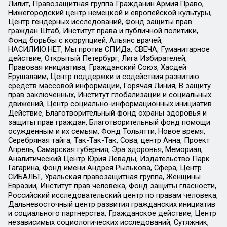
Лилит, Правозащитная группа Гражданин.Армия.Право,
Нижегородский центр немецкой и европейской культуры,
Центр гендерных исследований, Фонд защиты прав
граждан Штаб, Институт права и публичной политики,
Фонд борьбы с коррупцией, Альянс врачей,
НАСИЛИЮ.НЕТ, Мы против СПИДа, СВЕЧА, Гуманитарное
действие, Открытый Петербург, Лига Избирателей,
Правовая инициатива, Гражданский Союз, Хасдей
Ерушалаим, Центр поддержки и содействия развитию
средств массовой информации, Горячая Линия, В защиту
прав заключенных, Институт глобализации и социальных
движений, Центр социально-информационных инициатив
Действие, Благотворительный фонд охраны здоровья и
защиты прав граждан, Благотворительный фонд помощи
осужденным и их семьям, Фонд Тольятти, Новое время,
Серебряная тайга, Так-Так-Так, Сова, центр Анна, Проект
Апрель, Самарская губерния, Эра здоровья, Мемориал,
Аналитический Центр Юрия Левады, Издательство Парк
Гагарина, Фонд имени Андрея Рылькова, Сфера, Центр
СИБАЛЬТ, Уральская правозащитная группа, Женщины
Евразии, Институт прав человека, Фонд защиты гласности,
Российский исследовательский центр по правам человека,
Дальневосточный центр развития гражданских инициатив
и социального партнерства, Гражданское действие, Центр
независимых социологических исследований, Сутяжник,