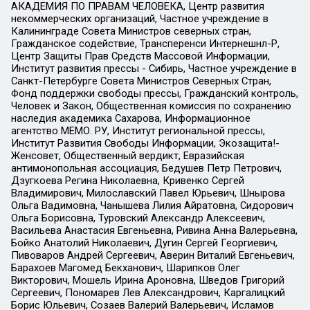
АКАДЕМИЯ ПО ПРАВАМ ЧЕЛОВЕКА, Центр развития
некоммерческих организаций, Частное учреждение в
Калининграде Совета Министров северных стран,
Гражданское содействие, Трансперенси Интернешнл-Р,
Центр Защиты Прав Средств Массовой Информации,
Институт развития прессы - Сибирь, Частное учреждение в
Санкт-Петербурге Совета Министров Северных Стран,
Фонд поддержки свободы прессы, Гражданский контроль,
Человек и Закон, Общественная комиссия по сохранению
наследия академика Сахарова, Информационное
агентство МЕМО. РУ, Институт региональной прессы,
Институт Развития Свободы Информации, Экозащита!-
Женсовет, Общественный вердикт, Евразийская
антимонопольная ассоциация, Бедушев Петр Петрович,
Дзугкоева Регина Николаевна, Кривенко Сергей
Владимирович, Милославский Павел Юрьевич, Шнырова
Ольга Вадимовна, Чанышева Лилия Айратовна, Сидорович
Ольга Борисовна, Туровский Александр Алексеевич,
Васильева Анастасия Евгеньевна, Ривина Анна Валерьевна,
Бойко Анатолий Николаевич, Дугин Сергей Георгиевич,
Пивоваров Андрей Сергеевич, Аверин Виталий Евгеньевич,
Барахоев Магомед Бекханович, Шарипков Олег
Викторович, Мошель Ирина Ароновна, Шведов Григорий
Сергеевич, Пономарев Лев Александрович, Каргалицкий
Борис Юльевич, Созаев Валерий Валерьевич, Исламов