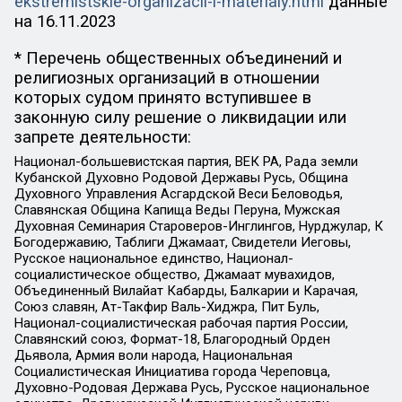
ekstremistskie-organizacii-i-materialy.html
данные
на
16.11.2023
* Перечень общественных объединений и
религиозных организаций в отношении
которых судом принято вступившее в
законную силу решение о ликвидации или
запрете деятельности:
Национал-большевистская партия, ВЕК РА, Рада земли
Кубанской Духовно Родовой Державы Русь, Община
Духовного Управления Асгардской Веси Беловодья,
Славянская Община Капища Веды Перуна, Мужская
Духовная Семинария Староверов-Инглингов, Нурджулар, К
Богодержавию, Таблиги Джамаат, Свидетели Иеговы,
Русское национальное единство, Национал-
социалистическое общество, Джамаат мувахидов,
Объединенный Вилайат Кабарды, Балкарии и Карачая,
Союз славян, Ат-Такфир Валь-Хиджра, Пит Буль,
Национал-социалистическая рабочая партия России,
Славянский союз, Формат-18, Благородный Орден
Дьявола, Армия воли народа, Национальная
Социалистическая Инициатива города Череповца,
Духовно-Родовая Держава Русь, Русское национальное