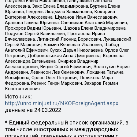
Голубева Елена Николаевна, Ганнушкина Светлана
Алексеевна, Закс Елена Владимировна, Буртина Елена
Юрьевна, Гендель Людмила Залмановна, Кокорина
Екатерина Алексеевна, Шуманов Илья Вячеславович,
Арапова Галина Юрьевна, Свечников Анатолий Мариевич,
Прохоров Вадим Юрьевич, Шахова Елена Владимировна,
Подузов Сергей Васильевич, Протасова Ирина
Вячеславовна, Литинский Леонид Борисович, Лукашевский
Сергей Маркович, Бахмин Вячеслав Иванович, Шабад
Анатолий Ефимович, Сухих Дарья Николаевна, Орлов Олег
Петрович, Добровольская Анна Дмитриевна, Королева
Александра Евгеньевна, Смирнов Владимир
Александрович, Вицин Сергей Ефимович, Золотухин Борис
Андреевич, Левинсон Лев Семенович, Локшина Татьяна
Иосифовна, Орлов Олег Петрович, Полякова Мара
Федоровна, Резник Генри Маркович, Захаров Герман
Константинович
Источник:
http://unro.minjust.ru/NKOForeignAgent.aspx
данные на
24.03.2022
* Единый федеральный список организаций, в
том числе иностранных и международных
организаций, признанных в соответствии с