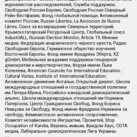
журналистов-расследователей, Служба поддержки,
Свободная Россия Берлин, Свободная Россия Северный
Рейн-Вестфалия, Фонд глобальной помощи, Антивоенный
комитет России, Russie-Libertes, La Asocicion de Rusos
Libres, Союз за возвращение Северных территорий,
Крымскотатарский Ресурсный Центр, Глобальный союз
IndustriALL, Russian Election Monitor, Article 19, Мнение
медиа, Федерация анархического черного креста, Радио
Свободная Европа, Германское общество изучения
Восточной Европы, Фонд имени Фридриха Эберта, XZ
gGmbH, Мобильная академия поддержки гендерной
демократии и миротворчества, Форум имени Льва
Копелева, American Councils for International Education,
Cultural Vistas, Institute of International Education,
Антивоенное движение Антальи, Открытый диалог, Школа
международных отношений и государственной политики
им Питера Мунка, Российско-канадский демократический
альянс, Школа международных отношений им Нормана
Патерсона, Центр Гражданских Свобод, Фонд Бориса
Немцова за Свободу, Фонд имени Фридриха Науманна за
свободу, Феминистское антивоенное сопротивление,
Комитет независимости Ингушетии, Прометей, Stop
Occupation of Karelia, Вернись живым, Фридом Хаус, СОТА
медиа, Либерально-демократическая Лига Украины