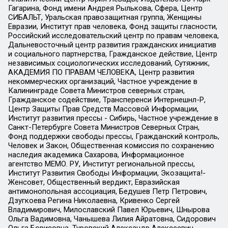
Гагарина, Фонд имени Андрея Рылькова, Сфера, Центр
СИБАЛЬТ, Уральская правозащитная группа, Женщины
Евразии, Институт прав человека, Фонд защиты гласности,
Российский исследовательский центр по правам человека,
Дальневосточный центр развития гражданских инициатив
и социального партнерства, Гражданское действие, Центр
независимых социологических исследований, Сутяжник,
АКАДЕМИЯ ПО ПРАВАМ ЧЕЛОВЕКА, Центр развития
некоммерческих организаций, Частное учреждение в
Калининграде Совета Министров северных стран,
Гражданское содействие, Трансперенси Интернешнл-Р,
Центр Защиты Прав Средств Массовой Информации,
Институт развития прессы - Сибирь, Частное учреждение в
Санкт-Петербурге Совета Министров Северных Стран,
Фонд поддержки свободы прессы, Гражданский контроль,
Человек и Закон, Общественная комиссия по сохранению
наследия академика Сахарова, Информационное
агентство МЕМО. РУ, Институт региональной прессы,
Институт Развития Свободы Информации, Экозащита!-
Женсовет, Общественный вердикт, Евразийская
антимонопольная ассоциация, Бедушев Петр Петрович,
Дзугкоева Регина Николаевна, Кривенко Сергей
Владимирович, Милославский Павел Юрьевич, Шнырова
Ольга Вадимовна, Чанышева Лилия Айратовна, Сидорович