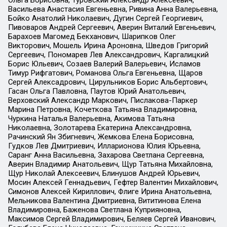
Ольга Борисовна, Туровский Александр Алексеевич,
Васильева Анастасия Евгеньевна, Ривина Анна Валерьевна,
Бойко Анатолий Николаевич, Дугин Сергей Георгиевич,
Пивоваров Андрей Сергеевич, Аверин Виталий Евгеньевич,
Барахоев Магомед Бекханович, Шарипков Олег
Викторович, Мошель Ирина Ароновна, Шведов Григорий
Сергеевич, Пономарев Лев Александрович, Каргалицкий
Борис Юльевич, Созаев Валерий Валерьевич, Исламов
Тимур Рифгатович, Романова Ольга Евгеньевна, Щаров
Сергей Алексадрович, Цирульников Борис Альбертович,
Гасан Ольга Павловна, Паутов Юрий Анатольевич,
Верховский Александр Маркович, Пислакова-Паркер
Марина Петровна, Кочеткова Татьяна Владимировна,
Чуркина Наталья Валерьевна, Акимова Татьяна
Николаевна, Золотарева Екатерина Александровна,
Рачинский Ян Збигневич, Жемкова Елена Борисовна,
Гудков Лев Дмитриевич, Илларионова Юлия Юрьевна,
Саранг Анна Васильевна, Захарова Светлана Сергеевна,
Аверин Владимир Анатольевич, Щур Татьяна Михайловна,
Щур Николай Алексеевич, Блинушов Андрей Юрьевич,
Мосин Алексей Геннадьевич, Гефтер Валентин Михайлович,
Симонов Алексей Кириллович, Флиге Ирина Анатольевна,
Мельникова Валентина Дмитриевна, Вититинова Елена
Владимировна, Баженова Светлана Куприяновна,
Максимов Сергей Владимирович, Беляев Сергей Иванович,