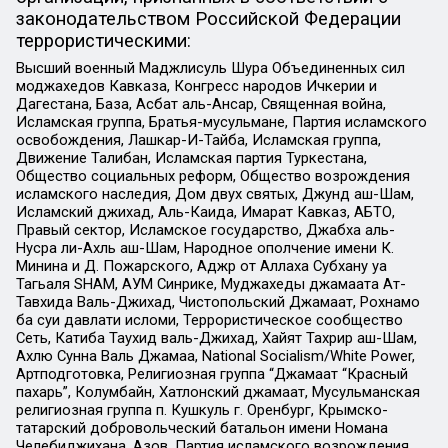
законодательством Российской Федерации
террористическими:
Высший военный Маджлисуль Шура Объединенных сил
моджахедов Кавказа, Конгресс народов Ичкерии и
Дагестана, База, Асбат аль-Ансар, Священная война,
Исламская группа, Братья-мусульмане, Партия исламского
освобождения, Лашкар-И-Тайба, Исламская группа,
Движение Талибан, Исламская партия Туркестана,
Общество социальных реформ, Общество возрождения
исламского наследия, Дом двух святых, Джунд аш-Шам,
Исламский джихад, Аль-Каида, Имарат Кавказ, АБТО,
Правый сектор, Исламское государство, Джабха аль-
Нусра ли-Ахль аш-Шам, Народное ополчение имени К.
Минина и Д. Пожарского, Аджр от Аллаха Субхану уа
Тагьаля SHAM, АУМ Синрике, Муджахеды джамаата Ат-
Тавхида Валь-Джихад, Чистопольский Джамаат, Рохнамо
ба суи давлати исломи, Террористическое сообщество
Сеть, Катиба Таухид валь-Джихад, Хайят Тахрир аш-Шам,
Ахлю Сунна Валь Джамаа, National Socialism/White Power,
Артподготовка, Религиозная группа “Джамаат “Красный
пахарь”, Колумбайн, Хатлонский джамаат, Мусульманская
религиозная группа п. Кушкуль г. Оренбург, Крымско-
татарский добровольческий батальон имени Номана
Челебиджихана, Азов, Партия исламского возрождения