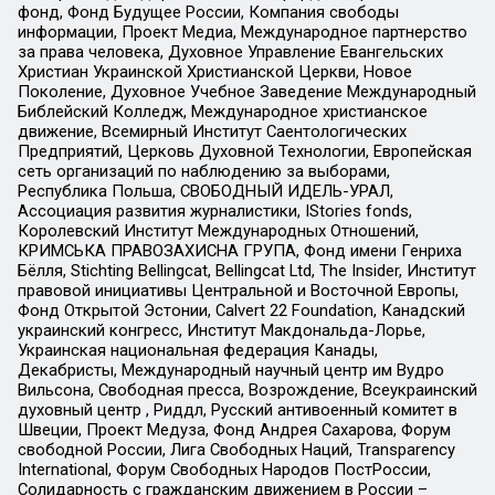
фонд, Фонд Будущее России, Компания свободы
информации, Проект Медиа, Международное партнерство
за права человека, Духовное Управление Евангельских
Христиан Украинской Христианской Церкви, Новое
Поколение, Духовное Учебное Заведение Международный
Библейский Колледж, Международное христианское
движение, Всемирный Институт Саентологических
Предприятий, Церковь Духовной Технологии, Европейская
сеть организаций по наблюдению за выборами,
Республика Польша, СВОБОДНЫЙ ИДЕЛЬ-УРАЛ,
Ассоциация развития журналистики, IStories fonds,
Королевский Институт Международных Отношений,
КРИМСЬКА ПРАВОЗАХИСНА ГРУПА, Фонд имени Генриха
Бёлля, Stichting Bellingcat, Bellingcat Ltd, The Insider, Институт
правовой инициативы Центральной и Восточной Европы,
Фонд Открытой Эстонии, Calvert 22 Foundation, Канадский
украинский конгресс, Институт Макдональда-Лорье,
Украинская национальная федерация Канады,
Декабристы, Международный научный центр им Вудро
Вильсона, Свободная пресса, Возрождение, Всеукраинский
духовный центр , Риддл, Русский антивоенный комитет в
Швеции, Проект Медуза, Фонд Андрея Сахарова, Форум
свободной России, Лига Свободных Наций, Transparеncy
International, Форум Свободных Народов ПостРоссии,
Солидарность с гражданским движением в России –