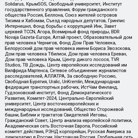
Solidarus, КрымSOS, Свободный университет, Институт
государственного управления, Форум гражданского
общества Россия, Беллона, Союз жителей островов
Тисима и Хабомаи, Съезд народных депутатов, Гринпис
Интернешнл, Фонд борьбы с коррупцией Инк, Завет
церквей TCCN, Агора, Всемирный фонд природы, BDR
Novaja Gazeta-Europe, Алтай проект, Образовательный дом
прав человека Чернигов, Фонд Дом Прав Человека,
Белорусский дом прав человека имени Бориса Звозскова,
Дом прав человека Тбилиси, Дом прав человека Ереван,
Дом прав человека Крым, Центр дикого лосося, TVR
Studios, ТВ Дождь, Центр европейских исследований им
Вилфрида Мартенса, Сетевое объединение журналистов
расследователей, АЛЛАТРА, За свободную Россию,
Свободная Бурятия, Uralic, UnKremlin, Международная
федерация транспортных рабочих, ИстЧам Финланд,
Гудзоновский институт, Фонд Демократического
Развития, Комитет-2024, Центрально-Европейский
университет, Центр восточноевропейских и
международных исследований, Общество Сторожевой
башни, Библии и трактатов Свидетелей Иеговы,
Гражданский Совет, Центр анализа европейской политики,
Академическая сеть Восточная Европа, Российский
комитет действия, РЭНД корпорейшн, Русская Америка за
демократию в России, Настоящая Россия, Глобальная сеть