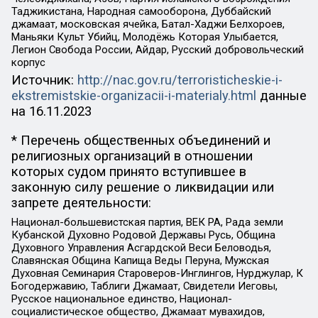
Таджикистана, Народная самооборона, Дуббайский
джамаат, московская ячейка, Батал-Хаджи Белхороев,
Маньяки Культ Убийц, Молодёжь Которая Улыбается,
Легион Свобода России, Айдар, Русский добровольческий
корпус
Источник:
http://nac.gov.ru/terroristicheskie-i-
ekstremistskie-organizacii-i-materialy.html
данные
на
16.11.2023
* Перечень общественных объединений и
религиозных организаций в отношении
которых судом принято вступившее в
законную силу решение о ликвидации или
запрете деятельности:
Национал-большевистская партия, ВЕК РА, Рада земли
Кубанской Духовно Родовой Державы Русь, Община
Духовного Управления Асгардской Веси Беловодья,
Славянская Община Капища Веды Перуна, Мужская
Духовная Семинария Староверов-Инглингов, Нурджулар, К
Богодержавию, Таблиги Джамаат, Свидетели Иеговы,
Русское национальное единство, Национал-
социалистическое общество, Джамаат мувахидов,