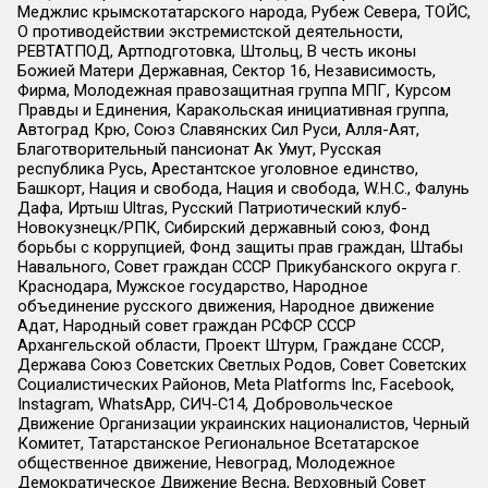
Меджлис крымскотатарского народа, Рубеж Севера, ТОЙС,
О противодействии экстремистской деятельности,
РЕВТАТПОД, Артподготовка, Штольц, В честь иконы
Божией Матери Державная, Сектор 16, Независимость,
Фирма, Молодежная правозащитная группа МПГ, Курсом
Правды и Единения, Каракольская инициативная группа,
Автоград Крю, Союз Славянских Сил Руси, Алля-Аят,
Благотворительный пансионат Ак Умут, Русская
республика Русь, Арестантское уголовное единство,
Башкорт, Нация и свобода, Нация и свобода, W.H.С., Фалунь
Дафа, Иртыш Ultras, Русский Патриотический клуб-
Новокузнецк/РПК, Сибирский державный союз, Фонд
борьбы с коррупцией, Фонд защиты прав граждан, Штабы
Навального, Совет граждан СССР Прикубанского округа г.
Краснодара, Мужское государство, Народное
объединение русского движения, Народное движение
Адат, Народный совет граждан РСФСР СССР
Архангельской области, Проект Штурм, Граждане СССР,
Держава Союз Советских Светлых Родов, Совет Советских
Социалистических Районов, Meta Platforms Inc, Facebook,
Instagram, WhatsApp, СИЧ-С14, Добровольческое
Движение Организации украинских националистов, Черный
Комитет, Татарстанское Региональное Всетатарское
общественное движение, Невоград, Молодежное
Демократическое Движение Весна, Верховный Совет