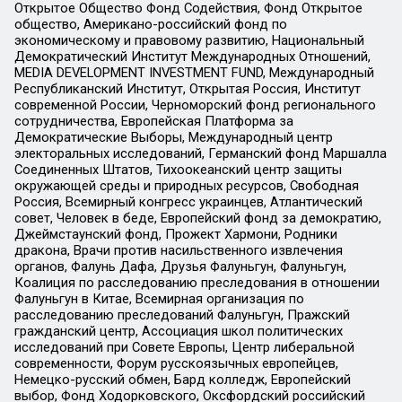
Открытое Общество Фонд Содействия, Фонд Открытое
общество, Американо-российский фонд по
экономическому и правовому развитию, Национальный
Демократический Институт Международных Отношений,
MEDIA DEVELOPMENT INVESTMENT FUND, Международный
Республиканский Институт, Открытая Россия, Институт
современной России, Черноморский фонд регионального
сотрудничества, Европейская Платформа за
Демократические Выборы, Международный центр
электоральных исследований, Германский фонд Маршалла
Соединенных Штатов, Тихоокеанский центр защиты
окружающей среды и природных ресурсов, Свободная
Россия, Всемирный конгресс украинцев, Атлантический
совет, Человек в беде, Европейский фонд за демократию,
Джеймстаунский фонд, Прожект Хармони, Родники
дракона, Врачи против насильственного извлечения
органов, Фалунь Дафа, Друзья Фалуньгун, Фалуньгун,
Коалиция по расследованию преследования в отношении
Фалуньгун в Китае, Всемирная организация по
расследованию преследований Фалуньгун, Пражский
гражданский центр, Ассоциация школ политических
исследований при Совете Европы, Центр либеральной
современности, Форум русскоязычных европейцев,
Немецко-русский обмен, Бард колледж, Европейский
выбор, Фонд Ходорковского, Оксфордский российский