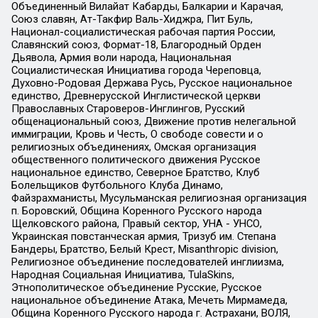
Объединенный Вилайат Кабарды, Балкарии и Карачая,
Союз славян, Ат-Такфир Валь-Хиджра, Пит Буль,
Национал-социалистическая рабочая партия России,
Славянский союз, Формат-18, Благородный Орден
Дьявола, Армия воли народа, Национальная
Социалистическая Инициатива города Череповца,
Духовно-Родовая Держава Русь, Русское национальное
единство, Древнерусской Инглистической церкви
Православных Староверов-Инглингов, Русский
общенациональный союз, Движение против нелегальной
иммиграции, Кровь и Честь, О свободе совести и о
религиозных объединениях, Омская организация
общественного политического движения Русское
национальное единство, Северное Братство, Клуб
Болельщиков Футбольного Клуба Динамо,
Файзрахманисты, Мусульманская религиозная организация
п. Боровский, Община Коренного Русского народа
Щелковского района, Правый сектор, УНА - УНСО,
Украинская повстанческая армия, Тризуб им. Степана
Бандеры, Братство, Белый Крест, Misanthropic division,
Религиозное объединение последователей инглиизма,
Народная Социальная Инициатива, TulaSkins,
Этнополитическое объединение Русские, Русское
национальное объединение Атака, Мечеть Мирмамеда,
Община Коренного Русского народа г. Астрахани, ВОЛЯ,