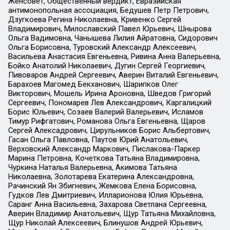
Женсовет, Общественный вердикт, Евразийская
антимонопольная ассоциация, Бедушев Петр Петрович,
Дзугкоева Регина Николаевна, Кривенко Сергей
Владимирович, Милославский Павел Юрьевич, Шнырова
Ольга Вадимовна, Чанышева Лилия Айратовна, Сидорович
Ольга Борисовна, Туровский Александр Алексеевич,
Васильева Анастасия Евгеньевна, Ривина Анна Валерьевна,
Бойко Анатолий Николаевич, Дугин Сергей Георгиевич,
Пивоваров Андрей Сергеевич, Аверин Виталий Евгеньевич,
Барахоев Магомед Бекханович, Шарипков Олег
Викторович, Мошель Ирина Ароновна, Шведов Григорий
Сергеевич, Пономарев Лев Александрович, Каргалицкий
Борис Юльевич, Созаев Валерий Валерьевич, Исламов
Тимур Рифгатович, Романова Ольга Евгеньевна, Щаров
Сергей Алексадрович, Цирульников Борис Альбертович,
Гасан Ольга Павловна, Паутов Юрий Анатольевич,
Верховский Александр Маркович, Пислакова-Паркер
Марина Петровна, Кочеткова Татьяна Владимировна,
Чуркина Наталья Валерьевна, Акимова Татьяна
Николаевна, Золотарева Екатерина Александровна,
Рачинский Ян Збигневич, Жемкова Елена Борисовна,
Гудков Лев Дмитриевич, Илларионова Юлия Юрьевна,
Саранг Анна Васильевна, Захарова Светлана Сергеевна,
Аверин Владимир Анатольевич, Щур Татьяна Михайловна,
Щур Николай Алексеевич, Блинушов Андрей Юрьевич,