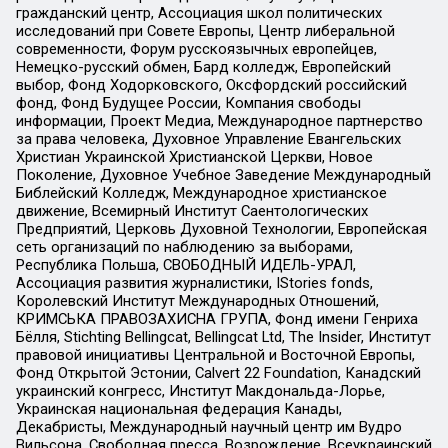
гражданский центр, Ассоциация школ политических
исследований при Совете Европы, Центр либеральной
современности, Форум русскоязычных европейцев,
Немецко-русский обмен, Бард колледж, Европейский
выбор, Фонд Ходорковского, Оксфордский российский
фонд, Фонд Будущее России, Компания свободы
информации, Проект Медиа, Международное партнерство
за права человека, Духовное Управление Евангельских
Христиан Украинской Христианской Церкви, Новое
Поколение, Духовное Учебное Заведение Международный
Библейский Колледж, Международное христианское
движение, Всемирный Институт Саентологических
Предприятий, Церковь Духовной Технологии, Европейская
сеть организаций по наблюдению за выборами,
Республика Польша, СВОБОДНЫЙ ИДЕЛЬ-УРАЛ,
Ассоциация развития журналистики, IStories fonds,
Королевский Институт Международных Отношений,
КРИМСЬКА ПРАВОЗАХИСНА ГРУПА, Фонд имени Генриха
Бёлля, Stichting Bellingcat, Bellingcat Ltd, The Insider, Институт
правовой инициативы Центральной и Восточной Европы,
Фонд Открытой Эстонии, Calvert 22 Foundation, Канадский
украинский конгресс, Институт Макдональда-Лорье,
Украинская национальная федерация Канады,
Декабристы, Международный научный центр им Вудро
Вильсона, Свободная пресса, Возрождение, Всеукраинский