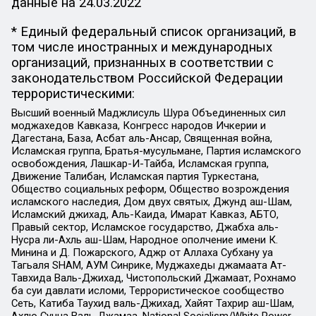
данные на
24.03.2022
* Единый федеральный список организаций, в
том числе иностранных и международных
организаций, признанных в соответствии с
законодательством Российской Федерации
террористическими:
Высший военный Маджлисуль Шура Объединенных сил
моджахедов Кавказа, Конгресс народов Ичкерии и
Дагестана, База, Асбат аль-Ансар, Священная война,
Исламская группа, Братья-мусульмане, Партия исламского
освобождения, Лашкар-И-Тайба, Исламская группа,
Движение Талибан, Исламская партия Туркестана,
Общество социальных реформ, Общество возрождения
исламского наследия, Дом двух святых, Джунд аш-Шам,
Исламский джихад, Аль-Каида, Имарат Кавказ, АБТО,
Правый сектор, Исламское государство, Джабха аль-
Нусра ли-Ахль аш-Шам, Народное ополчение имени К.
Минина и Д. Пожарского, Аджр от Аллаха Субхану уа
Тагьаля SHAM, АУМ Синрике, Муджахеды джамаата Ат-
Тавхида Валь-Джихад, Чистопольский Джамаат, Рохнамо
ба суи давлати исломи, Террористическое сообщество
Сеть, Катиба Таухид валь-Джихад, Хайят Тахрир аш-Шам,
Ахлю Сунна Валь Джамаа, National Socialism/White Power,