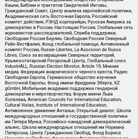
башни, Библии и трактатов Свидетелей Иеговы,
Гражданский Совет, Центр анализа европейской политики,
Академическая сеть Восточная Европа, Российский
комитет действия, РЭНД корпорейшн, Русская Америка за
демократию в России, Настоящая Россия, Глобальная сеть
журналистов-расследователей, Служба поддержки,
Свободная Россия Берлин, Свободная Россия Северный
Рейн-Вестфалия, Фонд глобальной помощи, Антивоенный
комитет России, Russie-Libertes, La Asocicion de Rusos
Libres, Союз за возвращение Северных территорий,
Крымскотатарский Ресурсный Центр, Глобальный союз
IndustriALL, Russian Election Monitor, Article 19, Мнение
медиа, Федерация анархического черного креста, Радио
Свободная Европа, Германское общество изучения
Восточной Европы, Фонд имени Фридриха Эберта, XZ
gGmbH, Мобильная академия поддержки гендерной
демократии и миротворчества, Форум имени Льва
Копелева, American Councils for International Education,
Cultural Vistas, Institute of International Education,
Антивоенное движение Антальи, Открытый диалог, Школа
международных отношений и государственной политики
им Питера Мунка, Российско-канадский демократический
альянс, Школа международных отношений им Нормана
Патерсона, Центр Гражданских Свобод, Фонд Бориса