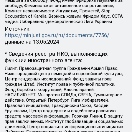
Немцова за Свободу, Фонд имени Фридриха Науманна за
свободу, Феминистское антивоенное сопротивление,
Комитет независимости Ингушетии, Прометей, Stop
Occupation of Karelia, Вернись живым, Фридом Хаус, СОТА
медиа, Либерально-демократическая Лига Украины
Источник:
https://minjust.gov.ru/ru/documents/7756/
данные на
13.05.2024
* Сведения реестра НКО, выполняющих
функции иностранного агента:
Лилит, Правозащитная группа Гражданин.Армия.Право,
Нижегородский центр немецкой и европейской культуры,
Центр гендерных исследований, Фонд защиты прав
граждан Штаб, Институт права и публичной политики,
Фонд борьбы с коррупцией, Альянс врачей,
НАСИЛИЮ.НЕТ, Мы против СПИДа, СВЕЧА, Гуманитарное
действие, Открытый Петербург, Лига Избирателей,
Правовая инициатива, Гражданский Союз, Хасдей
Ерушалаим, Центр поддержки и содействия развитию
средств массовой информации, Горячая Линия, В защиту
прав заключенных, Институт глобализации и социальных
движений, Центр социально-информационных инициатив