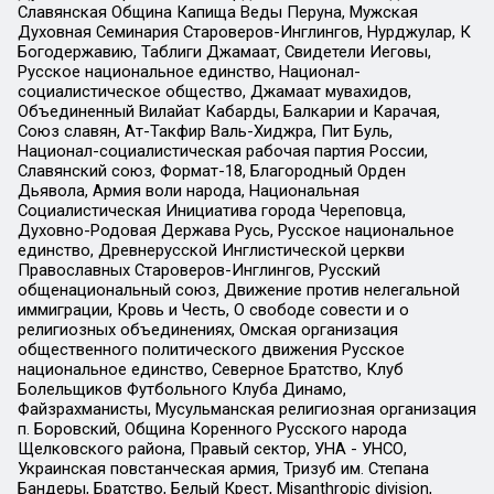
Славянская Община Капища Веды Перуна, Мужская
Духовная Семинария Староверов-Инглингов, Нурджулар, К
Богодержавию, Таблиги Джамаат, Свидетели Иеговы,
Русское национальное единство, Национал-
социалистическое общество, Джамаат мувахидов,
Объединенный Вилайат Кабарды, Балкарии и Карачая,
Союз славян, Ат-Такфир Валь-Хиджра, Пит Буль,
Национал-социалистическая рабочая партия России,
Славянский союз, Формат-18, Благородный Орден
Дьявола, Армия воли народа, Национальная
Социалистическая Инициатива города Череповца,
Духовно-Родовая Держава Русь, Русское национальное
единство, Древнерусской Инглистической церкви
Православных Староверов-Инглингов, Русский
общенациональный союз, Движение против нелегальной
иммиграции, Кровь и Честь, О свободе совести и о
религиозных объединениях, Омская организация
общественного политического движения Русское
национальное единство, Северное Братство, Клуб
Болельщиков Футбольного Клуба Динамо,
Файзрахманисты, Мусульманская религиозная организация
п. Боровский, Община Коренного Русского народа
Щелковского района, Правый сектор, УНА - УНСО,
Украинская повстанческая армия, Тризуб им. Степана
Бандеры, Братство, Белый Крест, Misanthropic division,