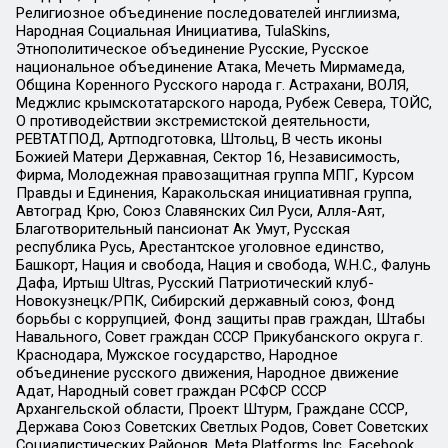
Религиозное объединение последователей инглиизма,
Народная Социальная Инициатива, TulaSkins,
Этнополитическое объединение Русские, Русское
национальное объединение Атака, Мечеть Мирмамеда,
Община Коренного Русского народа г. Астрахани, ВОЛЯ,
Меджлис крымскотатарского народа, Рубеж Севера, ТОЙС,
О противодействии экстремистской деятельности,
РЕВТАТПОД, Артподготовка, Штольц, В честь иконы
Божией Матери Державная, Сектор 16, Независимость,
Фирма, Молодежная правозащитная группа МПГ, Курсом
Правды и Единения, Каракольская инициативная группа,
Автоград Крю, Союз Славянских Сил Руси, Алля-Аят,
Благотворительный пансионат Ак Умут, Русская
республика Русь, Арестантское уголовное единство,
Башкорт, Нация и свобода, Нация и свобода, W.H.С., Фалунь
Дафа, Иртыш Ultras, Русский Патриотический клуб-
Новокузнецк/РПК, Сибирский державный союз, Фонд
борьбы с коррупцией, Фонд защиты прав граждан, Штабы
Навального, Совет граждан СССР Прикубанского округа г.
Краснодара, Мужское государство, Народное
объединение русского движения, Народное движение
Адат, Народный совет граждан РСФСР СССР
Архангельской области, Проект Штурм, Граждане СССР,
Держава Союз Советских Светлых Родов, Совет Советских
Социалистических Районов, Meta Platforms Inc, Facebook,