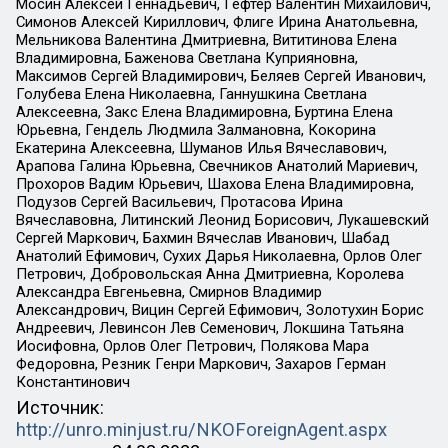
Мосин Алексей Геннадьевич, Гефтер Валентин Михайлович,
Симонов Алексей Кириллович, Флиге Ирина Анатольевна,
Мельникова Валентина Дмитриевна, Вититинова Елена
Владимировна, Баженова Светлана Куприяновна,
Максимов Сергей Владимирович, Беляев Сергей Иванович,
Голубева Елена Николаевна, Ганнушкина Светлана
Алексеевна, Закс Елена Владимировна, Буртина Елена
Юрьевна, Гендель Людмила Залмановна, Кокорина
Екатерина Алексеевна, Шуманов Илья Вячеславович,
Арапова Галина Юрьевна, Свечников Анатолий Мариевич,
Прохоров Вадим Юрьевич, Шахова Елена Владимировна,
Подузов Сергей Васильевич, Протасова Ирина
Вячеславовна, Литинский Леонид Борисович, Лукашевский
Сергей Маркович, Бахмин Вячеслав Иванович, Шабад
Анатолий Ефимович, Сухих Дарья Николаевна, Орлов Олег
Петрович, Добровольская Анна Дмитриевна, Королева
Александра Евгеньевна, Смирнов Владимир
Александрович, Вицин Сергей Ефимович, Золотухин Борис
Андреевич, Левинсон Лев Семенович, Локшина Татьяна
Иосифовна, Орлов Олег Петрович, Полякова Мара
Федоровна, Резник Генри Маркович, Захаров Герман
Константинович
Источник:
http://unro.minjust.ru/NKOForeignAgent.aspx