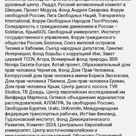
духовный центр , Риддл, Русский антивоенный комитет в
Швеции, Проект Медуза, Фонд Андрея Сахарова, Форум
свободной России, Лига Свободных Наций, Transparеncy
International, Форум Свободных Народов ПостРоссии,
Солидарность с гражданским движением в России –
Solidarus, КрымSOS, Свободный университет, Институт
государственного управления, Форум гражданского
общества Россия, Беллона, Союз жителей островов
Тисима и Хабомаи, Съезд народных депутатов, Гринпис
Интернешнл, Фонд борьбы с коррупцией Инк, Завет
церквей TCCN, Агора, Всемирный фонд природы, BDR
Novaja Gazeta-Europe, Алтай проект, Образовательный дом
прав человека Чернигов, Фонд Дом Прав Человека,
Белорусский дом прав человека имени Бориса Звозскова,
Дом прав человека Тбилиси, Дом прав человека Ереван,
Дом прав человека Крым, Центр дикого лосося, TVR
Studios, ТВ Дождь, Центр европейских исследований им
Вилфрида Мартенса, Сетевое объединение журналистов
расследователей, АЛЛАТРА, За свободную Россию,
Свободная Бурятия, Uralic, UnKremlin, Международная
федерация транспортных рабочих, ИстЧам Финланд,
Гудзоновский институт, Фонд Демократического
Развития, Комитет-2024, Центрально-Европейский
университет, Центр восточноевропейских и
международных исследований, Общество Сторожевой