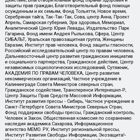
Действие, Благотворительный фонд охраны здоровья и
защиты прав граждан, Благотворительный фонд помощи
осужденным и их семьям, Фонд Тольятти, Новое время,
Серебряная тайга, Так-Так-Так, Сова, центр Анна, Проект
Апрель, Самарская губерния, Эра здоровья, Мемориал,
Аналитический Центр Юрия Левады, Издательство Парк
Гагарина, Фонд имени Андрея Рылькова, Сфера, Центр
СИБАЛЬТ, Уральская правозащитная группа, Женщины
Евразии, Институт прав человека, Фонд защиты гласности,
Российский исследовательский центр по правам человека,
Дальневосточный центр развития гражданских инициатив
и социального партнерства, Гражданское действие, Центр
независимых социологических исследований, Сутяжник,
АКАДЕМИЯ ПО ПРАВАМ ЧЕЛОВЕКА, Центр развития
некоммерческих организаций, Частное учреждение в
Калининграде Совета Министров северных стран,
Гражданское содействие, Трансперенси Интернешнл-Р,
Центр Защиты Прав Средств Массовой Информации,
Институт развития прессы - Сибирь, Частное учреждение в
Санкт-Петербурге Совета Министров Северных Стран,
Фонд поддержки свободы прессы, Гражданский контроль,
Человек и Закон, Общественная комиссия по сохранению
наследия академика Сахарова, Информационное
агентство МЕМО. РУ, Институт региональной прессы,
Институт Развития Свободы Информации, Экозащита!-