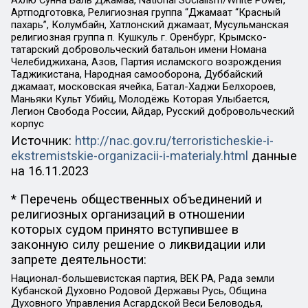
Артподготовка, Религиозная группа “Джамаат “Красный
пахарь”, Колумбайн, Хатлонский джамаат, Мусульманская
религиозная группа п. Кушкуль г. Оренбург, Крымско-
татарский добровольческий батальон имени Номана
Челебиджихана, Азов, Партия исламского возрождения
Таджикистана, Народная самооборона, Дуббайский
джамаат, московская ячейка, Батал-Хаджи Белхороев,
Маньяки Культ Убийц, Молодёжь Которая Улыбается,
Легион Свобода России, Айдар, Русский добровольческий
корпус
Источник:
http://nac.gov.ru/terroristicheskie-i-
ekstremistskie-organizacii-i-materialy.html
данные
на
16.11.2023
* Перечень общественных объединений и
религиозных организаций в отношении
которых судом принято вступившее в
законную силу решение о ликвидации или
запрете деятельности:
Национал-большевистская партия, ВЕК РА, Рада земли
Кубанской Духовно Родовой Державы Русь, Община
Духовного Управления Асгардской Веси Беловодья,