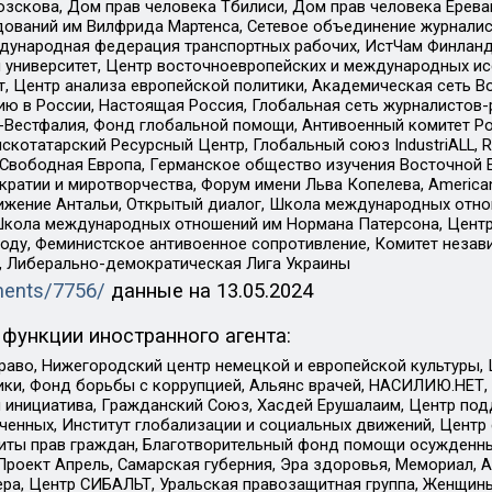
зскова, Дом прав человека Тбилиси, Дом прав человека Ерева
едований им Вилфрида Мартенса, Сетевое объединение журнали
Международная федерация транспортных рабочих, ИстЧам Финлан
й университет, Центр восточноевропейских и международных и
, Центр анализа европейской политики, Академическая сеть Во
ю в России, Настоящая Россия, Глобальная сеть журналистов
естфалия, Фонд глобальной помощи, Антивоенный комитет России,
татарский Ресурсный Центр, Глобальный союз IndustriALL, Russi
 Свободная Европа, Германское общество изучения Восточной 
и и миротворчества, Форум имени Льва Копелева, American Counci
ое движение Антальи, Открытый диалог, Школа международных отн
Школа международных отношений им Нормана Патерсона, Центр
ду, Феминистское антивоенное сопротивление, Комитет независ
а, Либерально-демократическая Лига Украины
uments/7756/
данные на
13.05.2024
функции иностранного агента:
раво, Нижегородский центр немецкой и европейской культуры,
тики, Фонд борьбы с коррупцией, Альянс врачей, НАСИЛИЮ.НЕТ,
я инициатива, Гражданский Союз, Хасдей Ерушалаим, Центр по
юченных, Институт глобализации и социальных движений, Цент
ты прав граждан, Благотворительный фонд помощи осужденным
а, Проект Апрель, Самарская губерния, Эра здоровья, Мемориал
ера, Центр СИБАЛЬТ, Уральская правозащитная группа, Женщины