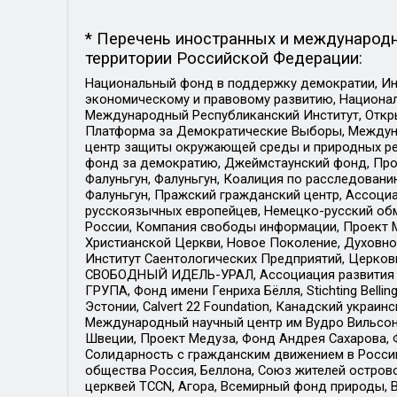
* Перечень иностранных и международн
территории Российской Федерации:
Национальный фонд в поддержку демократии, Ин
экономическому и правовому развитию, Национ
Международный Республиканский Институт, Откры
Платформа за Демократические Выборы, Междуна
центр защиты окружающей среды и природных ресу
фонд за демократию, Джеймстаунский фонд, Прож
Фалуньгун, Фалуньгун, Коалиция по расследован
Фалуньгун, Пражский гражданский центр, Ассоци
русскоязычных европейцев, Немецко-русский об
России, Компания свободы информации, Проект М
Христианской Церкви, Новое Поколение, Духовн
Институт Саентологических Предприятий, Церков
СВОБОДНЫЙ ИДЕЛЬ-УРАЛ, Ассоциация развития ж
ГРУПА, Фонд имени Генриха Бёлля, Stichting Bellin
Эстонии, Calvert 22 Foundation, Канадский укра
Международный научный центр им Вудро Вильсона
Швеции, Проект Медуза, Фонд Андрея Сахарова, Ф
Солидарность с гражданским движением в России 
общества Россия, Беллона, Союз жителей острово
церквей TCCN, Агора, Всемирный фонд природы, B