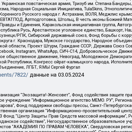
краинская повстанческая армия, Тризуб им. Степана Бандеры, Бр
зма, Народная Социальная Инициатива, TulaSkins, Этнополитич
оренного Русского народа г. Астрахани, ВОЛЯ, Меджлис крымс
РЕВТАТПОД, Артподготовка, Штольц, В честь иконы Божией Мате
равды и Единения, Каракольская инициативная группа, Автогра
спублика Русь, Арестантское уголовное единство, Башкорт, Наци
окузнецк/РПК, Сибирский державный союз, Фонд борьбы с кор
округа г. Краснодара, Мужское государство, Народное объедин
ой области, Проект Штурм, Граждане СССР, Держава Союз Сов
Facebook, Instagram, WhatsApp, СИЧ-С14, Добровольческое Движ
ское общественное движение, Невоград, Молодежное Демократ
ой Республики, Конгресс ойрат-калмыцкого народа, Исполнит
бъединение, ЛГБТ, Я.МЫ Сергей Фургал
uments/7822/
данные на
03.05.2024
Общество с ограниченной ответственностью "Радио Свободная Европа/Радио Свобода", Чешское информационное агентство "MEDIUM-ORIENT", Красноярская региональная общественная организация "Мы против СПИДа", Камалягин Денис Николаевич, Маркелов Сергей Евгеньевич, Пономарев Лев Александрович, Савицкая Людмила Алексеевна, Автономная некоммерческая организация "Центр по работе с проблемой насилия "НАСИЛИЮ.НЕТ", Межрегиональный профессиональный союз работников здравоохранения "Альянс врачей", Юридическое лицо, зарегистрированное в Латвийской Республике, SIA "Medusa Project" (регистрационный номер 40103797863, дата регистрации 10.06.2014), Некоммерческая организация "Фонд по борьбе с коррупцией", Автономная некоммерческая организация "Институт права и публичной политики", Баданин Роман Сергеевич, Гликин Максим Александрович, Железнова Мария Михайловна, Лукьянова Юлия Сергеевна, Маетная Елизавета Витальевна, Маняхин Петр Борисович, Чуракова Ольга Владимировна, Ярош Юлия Петровна, Юридическое лицо "The Insider SIA", зарегистрированное в Риге, Латвийская Республика (дата регистрации 26.06.2015), являющееся администратором доменного имени интернет-издания "The Insider SIA", https://theins.ru, Постернак Алексей Евгеньевич, Рубин Михаил Аркадьевич, Анин Роман Александрович, Юридическое лицо Istories fonds, зарегистрированное в Латвийской Республике (регистрационный номер 50008295751, дата регистрации 24.02.2020), Великовский Дмитрий Александрович, Долинина Ирина Николаевна, Мароховская Алеся Алексеевна, Шлейнов Роман Юрьевич, Шмагун Олеся Валентиновна, Общество с ограниченной ответственностью "Альтаир 2021", Общество с ограниченной ответственностью "Вега 2021", Общество с ограниченной ответственностью "Главный редактор 2021", Общество с ограниченной ответственностью "Ромашки монолит", Важенков Артем Валерьевич, Ивановская областная общественная организация "Центр гендерных исследований", Гурман Юрий Альбертович, Медиапроект "ОВД-Инфо", Егоров Владимир Владимирович, Жилинский Владимир Александрович, Общество с ограниченной ответственностью "ЗП", Иванова София Юрьевна, Карезина Инна Павловна, Кильтау Екатерина Викторовна, Петров Алексей Викторович, Пискунов Сергей Евгеньевич, Смирнов Сергей Сергеевич, Тихонов Михаил Сергеевич, Общество с ограниченной ответственностью "ЖУРНАЛИСТ-ИНОСТРАННЫЙ АГЕНТ", Арапова Галина Юрьевна, Вольтская Татьяна Анатольевна, Американская компания "Mason G.E.S. Anonymous Foundation" (США), являющаяся владельцем интернет-издания https://mnews.world/, Компания "Stichting Bellingcat", зарегистрированная в Нидерландах (дата регистрации 11.07.2018), Захаров Андрей Вячеславович, Клепиковская Екатерина Дмитриевна, Общество с ограниченной ответственностью "МЕМО", Перл Роман Александрович, Симонов Евгений Алексеевич, Соловьева Елена Анатольевна, Сотников Даниил Владимирович, Сурначева Елизавета Дмитриевна, Автономная некоммерческая организация по защите прав человека и информированию населения "Якутия – Наше Мнение", Общество с ограниченной ответственностью "Москоу диджитал медиа", с 26.01.2023 Общество с ограниченной ответственностью "Чайка Белые сады", Ветошкина Валерия Валерьевна, Заговора Максим Александрович, Межрегиональное общественное движение "Российская ЛГБТ - сеть", Оленичев Максим Владимирович, Павлов Иван Юрьевич, Скворцова Елена Сергеевна, Общество с ограниченной ответственностью "Как бы инагент", Кочетков Игорь Викторович, Общество с ограниченной ответственностью "Честные выборы", Еланчик Олег Александрович, Общество с ограниченной ответственностью "Нобелевский призыв", Гималова Регина Эмилевна, Григорьев Андрей Валерьевич, Григорьева Алина Александровна, Ассоциация по содействию защите прав призывников, альтернативнослужащих и военнослужащих "Правозащитная группа "Гражданин.Армия.Право", Хисамова Регина Фаритовна, Автономная некоммерческая организация по реализа