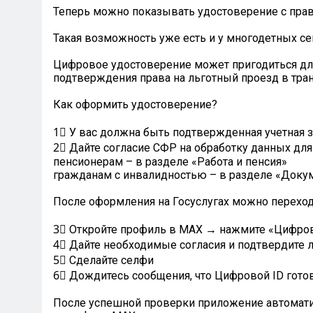
Теперь можно показывать удостоверение с пра
⠀
Такая возможность уже есть и у многодетных се
⠀
Цифровое удостоверение может пригодиться для
подтверждения права на льготный проезд в тран
⠀
Как оформить удостоверение?
⠀
1⃣ У вас должна быть подтвержденная учетная з
2⃣ Дайте согласие СФР на обработку данных для
пенсионерам – в разделе «Работа и пенсия»
гражданам с инвалидностью – в разделе «Доку
⠀
После оформления на Госуслугах можно переход
⠀
3⃣ Откройте профиль в МАХ → нажмите «Цифров
4⃣ Дайте необходимые согласия и подтвердите 
5⃣ Сделайте селфи
6⃣ Дождитесь сообщения, что Цифровой ID гото
⠀
После успешной проверки приложение автоматич