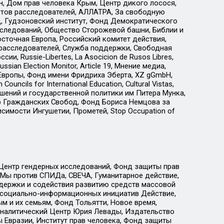
н, Дом прав человека Крым, Центр дикого лосося,
стов расследователей, АЛЛАТРА, За свободную
д, Гудзоновский институт, Фонд Демократического
сследований, Общество Сторожевой башни, Библии и
сточная Европа, Российский комитет действия,
-расследователей, Служба поддержки, Свободная
 Russie-Libertes, La Asocicion de Rusos Libres,
an Election Monitor, Article 19, Мнение медиа,
Европы, Фонд имени Фридриха Эберта, XZ gGmbH,
ls for International Education, Cultural Vistas,
ошений и государственной политики им Питера Мунка,
 Гражданских Свобод, Фонд Бориса Немцова за
имости Ингушетии, Прометей, Stop Occupation of
 Центр гендерных исследований, Фонд защиты прав
 Мы против СПИДа, СВЕЧА, Гуманитарное действие,
ддержки и содействия развитию средств массовой
р социально-информационных инициатив Действие,
 и их семьям, Фонд Тольятти, Новое время,
, Аналитический Центр Юрия Левады, Издательство
 Евразии, Институт прав человека, Фонд защиты