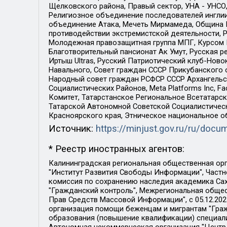
Щелковского района, Правый сектор, УНА - УНСО, У
Религиозное объединение последователей инглии
объединение Атака, Мечеть Мирмамеда, Община К
противодействии экстремистской деятельности, 
Молодежная правозащитная группа МПГ, Курсом П
Благотворительный пансионат Ак Умут, Русская ре
Иртыш Ultras, Русский Патриотический клуб-Нов
Навального, Совет граждан СССР Прикубанского 
Народный совет граждан РСФСР СССР Архангельск
Социалистических Районов, Meta Platforms Inc, 
Комитет, Татарстанское Региональное Всетатар
Татарской Автономной Советской Социалистическ
Красноярского края, Этническое национальное о
Источник:
https://minjust.gov.ru/ru/doc
* Реестр иностранных агентов:
Калининградская региональная общественная организация "Экозащита!-Женсовет", Фонд содействия защите прав и свобод граждан "Общественный вердикт", Фонд "Институт Развития Свободы Информации", Частное учреждение "Информационное агентство МЕМО. РУ", Региональная общественная организация "Общественная комиссия по сохранению наследия академика Сахарова", Фонд поддержки свободы прессы, Санкт-Петербургская общественная правозащитная организация "Гражданский контроль", Межрегиональная общественная организация "Информационно-просветительский центр "Мемориал", Региональный Фонд "Центр Защиты Прав Средств Массовой Информации", с 05.12.2023 Фонд "Центр Защиты Прав Средств массовой информации", Региональная общественная благотворительная организация помощи беженцам и мигрантам "Гражданское содействие", Негосударственное образовательное учреждение дополнительного профессионального образования (повышение квалификации) специалистов "АКАДЕМИЯ ПО ПРАВАМ ЧЕЛОВЕКА", Свердловская региональная общественная организация "Сутяжник", Автономная некоммерческая организация "Центр независимых социологических исследований", Союз общественных объединений "Российский исследовательский центр по правам человека", Региональное общественное учреждение научно-информационный центр "МЕМОРИАЛ", Некоммерческая организация "Фонд защиты гласности", Автономная некоммерческая организация "Институт прав человека", Городская общественная организация "Екатеринбургское общество "МЕМОРИАЛ", Городская общественная организация "Рязанское историко-просветительское и правозащитное общество "Мемориал" (Рязанский Мемориал), Челябинский региональный орган общественной самодеятельности – женское общественное объединение "Женщины Евразии", Челябинский региональный орган общественной самодеятельности "Уральская правозащитная группа", Фонд содействия защите здоровья и социальной справедливости имени Андрея Рылькова, Автономная Некоммерческая Организация "Аналитический Центр Юрия Левады", Автономная некоммерческая организация социальной поддержки населения "Проект Апрель", Региональная общественная организация помощи женщинам и детям, находящимся в кризисной ситуации "Информационно-методический центр "Анна", Фонд содействия развитию массовых коммуникаций и правовому просвещению "Так-так-Так", Фонд содействия устойчивому развитию "Серебряная тайга", Свердловский региональный общественный фонд социальных проектов "Новое время", "Idel.Реалии", Кавказ.Реалии, Крым.Реалии, Телеканал Настоящее Время, Татаро-башкирская служба Радио Свобода (Azatliq Radiosi), Радио Свободная Европа/Радио Свобода (PCE/PC), "Сибирь.Реалии", "Фактограф", Благотворительный фонд помощи осужденным и их семьям, Автономная некоммерческая организация "Институт глобализации и социальных движений", Фонд "В защиту прав заключенных", Частное учреждение "Центр поддержки и содействия развитию средств массовой информации", Пензенский региональный общественный благотворительный фонд "Гражданский союз", "Север.Реалии", Некоммерческая организация Фонд "Правовая инициатива", 