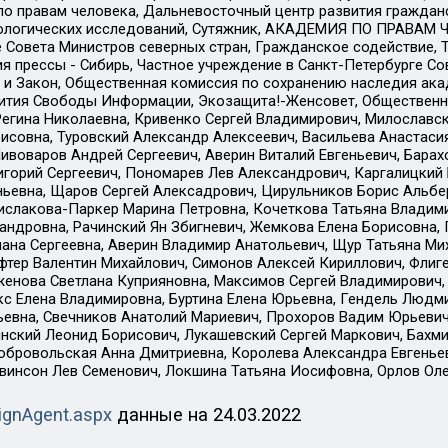
по правам человека, Дальневосточный центр развития гражданс
ологических исследований, Сутяжник, АКАДЕМИЯ ПО ПРАВАМ Ч
е Совета Министров северных стран, Гражданское содействие,
я прессы - Сибирь, Частное учреждение в Санкт-Петербурге С
 и Закон, Общественная комиссия по сохранению наследия ак
звития Свободы Информации, Экозащита!-Женсовет, Общественн
Регина Николаевна, Кривенко Сергей Владимирович, Милославс
совна, Туровский Александр Алексеевич, Васильева Анастасия
Пивоваров Андрей Сергеевич, Аверин Виталий Евгеньевич, Бара
горий Сергеевич, Пономарев Лев Александрович, Каргалицкий 
ньевна, Щаров Сергей Алексадрович, Цирульников Борис Альбер
ислакова-Паркер Марина Петровна, Кочеткова Татьяна Владими
сандровна, Рачинский Ян Збигневич, Жемкова Елена Борисовна,
лана Сергеевна, Аверин Владимир Анатольевич, Щур Татьяна М
фтер Валентин Михайлович, Симонов Алексей Кириллович, Флиг
женова Светлана Куприяновна, Максимов Сергей Владимирович, 
кс Елена Владимировна, Буртина Елена Юрьевна, Гендель Людм
евна, Свечников Анатолий Мариевич, Прохоров Вадим Юрьевич
инский Леонид Борисович, Лукашевский Сергей Маркович, Бахм
Добровольская Анна Дмитриевна, Королева Александра Евгенье
евинсон Лев Семенович, Локшина Татьяна Иосифовна, Орлов Ол
ignAgent.aspx
данные на
24.03.2022