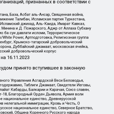
ганизаций, признанных в соответствии с
на, База, Асбат аль-Ансар, Священная война,
ижение Талибан, Исламская партия Туркестана,
Исламский джихад, Аль-Каида, Имарат Кавказ,
 Минина и Д. Пожарского, Аджр от Аллаха Субхану
о ба суи давлати исломи, Террористическое
/White Power, Артподготовка, Религиозная группа
Оренбург, Крымско-татарский добровольческий
орона, Дуббайский джамаат, московская ячейка,
усский добровольческий корпус
 на
16.11.2023
судом принято вступившее в законную
вного Управления Асгардской Веси Беловодья,
годержавию, Таблиги Джамаат, Свидетели Иеговы,
айат Кабарды, Балкарии и Карачая, Союз славян,
т-18, Благородный Орден Дьявола, Армия воли
ое национальное единство, Древнерусской
 нелегальной иммиграции, Кровь и Честь, О
усское национальное единство, Северное Братство,
ровский, Община Коренного Русского народа