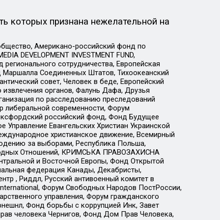
ть которых признана нежелательной на
общество, Американо-российский фонд по
 MEDIA DEVELOPMENT INVESTMENT FUND,
 регионального сотрудничества, Европейская
 Маршалла Соединенных Штатов, Тихоокеанский
нтический совет, Человек в беде, Европейский
 извлечения органов, Фалунь Дафа, Друзья
рганизация по расследованию преследований
тр либеральной современности, Форум
 Оксфордский российский фонд, Фонд Будущее
е Управление Евангельских Христиан Украинской
еждународное христианское движение, Всемирный
людению за выборами, Республика Польша,
народных Отношений, КРИМСЬКА ПРАВОЗАХИСНА
ы Центральной и Восточной Европы, Фонд Открытой
иональная федерация Канады, Декабристы,
тр , Риддл, Русский антивоенный комитет в
nternational, Форум Свободных Народов ПостРоссии,
дарственного управления, Форум гражданского
рнешнл, Фонд борьбы с коррупцией Инк, Завет
прав человека Чернигов, Фонд Дом Прав Человека,