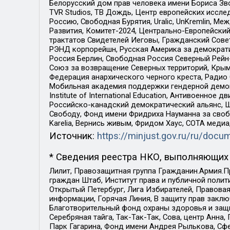
Белорусский дом прав человека имени Бориса Зво
TVR Studios, ТВ Дождь, Центр европейских иссл
Россию, Свободная Бурятия, Uralic, UnKremlin, 
Развития, Комитет-2024, Центрально-Европейски
трактатов Свидетелей Иеговы, Гражданский Совет
РЭНД корпорейшн, Русская Америка за демократи
Россия Берлин, Свободная Россия Северный Рейн-В
Союз за возвращение Северных территорий, Крымско
Федерация анархического черного креста, Радио
Мобильная академия поддержки гендерной демократи
Institute of International Education, Антивоенн
Российско-канадский демократический альянс, 
Свободу, Фонд имени Фридриха Науманна за свобо
Karelia, Вернись живым, Фридом Хаус, СОТА меди
Источник:
https://minjust.gov.ru/ru/doc
* Сведения реестра НКО, выполняющих 
Лилит, Правозащитная группа Гражданин.Армия.П
граждан Штаб, Институт права и публичной поли
Открытый Петербург, Лига Избирателей, Правова
информации, Горячая Линия, В защиту прав закл
Благотворительный фонд охраны здоровья и защи
Серебряная тайга, Так-Так-Так, Сова, центр Анн
Парк Гагарина, Фонд имени Андрея Рылькова, Сф