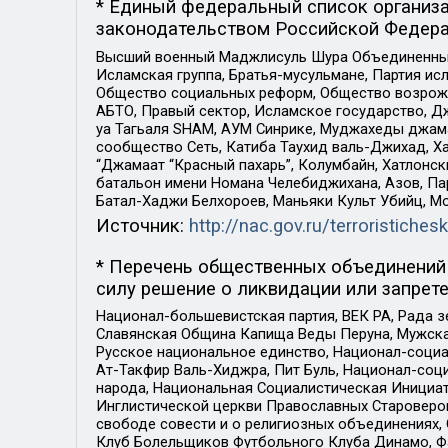
* Единый федеральный список организа
законодательством Российской Федера
Высший военный Маджлисуль Шура Объединенных с
Исламская группа, Братья-мусульмане, Партия ис
Общество социальных реформ, Общество возрожд
АБТО, Правый сектор, Исламское государство, Д
уа Тагьаля SHAM, АУМ Синрике, Муджахеды джама
сообщество Сеть, Катиба Таухид валь-Джихад, Хай
“Джамаат “Красный пахарь”, Колумбайн, Хатлонск
батальон имени Номана Челебиджихана, Азов, Па
Батал-Хаджи Белхороев, Маньяки Культ Убийц, М
Источник:
http://nac.gov.ru/terroristichesk
* Перечень общественных объединений 
силу решение о ликвидации или запрете
Национал-большевистская партия, ВЕК РА, Рада 
Славянская Община Капища Веды Перуна, Мужская
Русское национальное единство, Национал-социа
Ат-Такфир Валь-Хиджра, Пит Буль, Национал-соц
народа, Национальная Социалистическая Инициат
Инглистической церкви Православных Староверов
свободе совести и о религиозных объединениях,
Клуб Болельщиков Футбольного Клуба Динамо, Фа