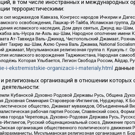
ций, в том числе иностранных и международных ор
ции террористическими:
ил моджахедов Кавказа, Конгресс народов Ичкерии и Дагеста
ламского освобождения, Лашкар-И-Тайба, Исламская группа, Дв
ения исламского наследия, Дом двух святых, Джунд аш-Шам, 
жабха аль-Нусра ли-Ахль аш-Шам, Народное ополчение имени К.
ата Ат-Тавхида Валь-Джихад, Чистопольский Джамаат, Рохнам
ят Тахрир аш-Шам, Ахлю Сунна Валь Джамаа, National Socialism
ий джамаат, Мусульманская религиозная группа п. Кушкуль г. 
ртия исламского возрождения Таджикистана, Народная самооб
олодёжь Которая Улыбается, Легион Свобода России, Айдар, Р
ie-i-ekstremistskie-organizacii-i-materialy.html
данные
и религиозных организаций в отношении которых 
 деятельности:
земли Кубанской Духовно Родовой Державы Русь, Община Духо
 Духовная Семинария Староверов-Инглингов, Нурджулар, К Бо
листическое общество, Джамаат мувахидов, Объединенный Вил
иалистическая рабочая партия России, Славянский союз, Форма
ива города Череповца, Духовно-Родовая Держава Русь, Русск
-Инглингов, Русский общенациональный союз, Движение против
 Омская организация общественного политического движения Р
йзрахманисты, Мусульманская религиозная организация п. Бо