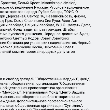
атство, Белый Крест, Misanthropic division,
еское объединение Русские, Русское национальное
котатарского народа, Рубеж Севера, ТОЙС, О
ри Державная, Сектор 16, Независимость, Фирма,
д Крю, Союз Славянских Сил Руси, Алля-Аят,
я и свобода, Нация и свобода, W.H.С., Фалунь Дафа,
рупцией, Фонд защиты прав граждан, Штабы
ение русского движения, Народное движение Адат,
етских Светлых Родов, Совет Советских
ение Организации украинских националистов, Черный
ическое Движение Весна, Верховный Совет
ельный комитет совета народных депутатов
ции социально-правовых программ "Лилит", Дальневосточное общественное движение "Маяк", Санкт-Петербургская ЛГБТ-инициативная группа "Выход", Инициативная группа ЛГБТ+ "Реверс", Алексеев Андрей Викторович, Бекбулатова Таисия Львовна, Беляев Иван Михайлович, Владыкина Елена Сергеевна, Гельман Марат Александрович, Никульшина Вероника Юрьевна, Толоконникова Надежда Андреевна, Шендерович Виктор Анатольевич, Общество с ограниченной ответственностью "Данное сообщение", Общество с ограниченной ответственностью Издательский дом "Новая глава", Айнбиндер Александра Александровна, Московский комьюнити-центр для ЛГБТ+инициатив, Благотворительный фонд развития филантропии, Deutsche Welle (Германия, Kurt-Schumacher-Strasse 3, 53113 Bonn), Борзунова Мария Михайловна, Воробьев Виктор Викторович, Голубева Анна Львовна, Константинова Алла Михайловна, Малкова Ирина Владимировна, Мурадов Мурад Абдулгалимович, Осетинская Елизавета Николаевна, Понасенков Евгений Николаевич, Ганапольский Матвей Юрьевич, Киселев Евгений Алексеевич, Борухович Ирина Григорьевна, Дремин Иван Тимофеевич, Дубровский Дмитрий Викторович, Красноярская региональная общественная организация поддержки и развития альтернативных образовательных технологий и межкультурных коммуникаций "ИНТЕРРА", Маяковская Екатерина Алексеевна, Фейгин Марк Захарович, Филимонов Андрей Викторович, Дзугкоева Регина Николаевна, Доброхотов Роман Александрович, Дудь Юрий Александрович, Елкин Сергей Владимирович, Кругликов Кирилл Игоревич, Сабунаева Мария Леонидовна, Семенов Алексей Владимирович, Шаинян Карен Багратович, Шульман Екатерина Михайловна, Асафьев Артур Валерьевич, Вахштайн Виктор Семенович, Венедиктов Алексей Алексеевич, Лушникова Екатерина Евгеньевна, Волков Леонид Михайлович, Невзоров Александр Глебович, Пархоменко Сергей Борисович, Сироткин Ярослав Николаевич, Кара-Мурза Владимир Владимирович, Баранова Наталья Владимировна, Гозман Леонид Яковлевич, Кагарлицкий Борис Юльевич, Климарев Михаил Валерьевич, Милов Владимир Станиславович, Автономная некоммерческая организация Краснодарский центр современного искусства "Типография", Моргенштерн Алишер Тагирович, Соболь Любовь Эдуардовна, Общество с ограниченной ответственностью "ЛИЗА НОРМ", Каспаров Гарри Кимович, Ходорковский Михаил Борисович, Общество с ограниченной ответственностью "Апрельские тезисы", Данилович Ирина Брониславовна, Кашин Олег Владимирович, Петров Николай Владимирович, Пивоваров Алексей Владимирович, Соколов Михаил Владимирович, Цветкова Юлия Владимировна, Чичваркин Евгений Александрович, Комитет против пыток/Команда против пыток, Общество с ограниченной ответственностью "Первый научный", Общество с ограниченной ответственностью "Вертолет и ко", Белоцерковская Вероника Борисовна, Кац Максим Евгеньевич, Лазарева Татьяна Юрьевна, Шаведдинов Руслан Табризович, Яшин Илья Валерьевич, Общество с ограниченной ответственностью "Иноагент ААВ", Алешковский Дмитрий Петрович, Альбац Евгения Марковна, Быков Дмитрий Львович, Галямина Юлия Евгеньевна, Лойко Сергей Леонидович, Мартынов Кирилл Константинович, Медведев Сергей Александрович, Крашенинников Федор Геннадиевич, Гордеева Катерина Вл