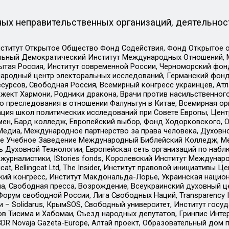
ых неправительственных организаций, деятельнос
ститут Открытое Общество Фонд Содействия, Фонд Открытое 
альный Демократический Институт Международных Отношений,
тая Россия, Институт современной России, Черноморский фонд
родный центр электоральных исследований, Германский фонд
рсов, Свободная Россия, Всемирный конгресс украинцев, Атла
ект Хармони, Родники дракона, Врачи против насильственного
ию преследования в отношении Фалуньгун в Китае, Всемирная о
ация школ политических исследований при Совете Европы, Цен
мен, Бард колледж, Европейский выбор, Фонд Ходорковского,
едиа, Международное партнерство за права человека, Духовно
ое Учебное Заведение Международный Библейский Колледж, М
ь Духовной Технологии, Европейская сеть организаций по наб
урналистики, IStories fonds, Королевский Институт Между
gcat, Bellingcat Ltd, The Insider, Институт правовой инициатив
инский конгресс, Институт Макдональда-Лорье, Украинская нац
, Свободная пресса, Возрождение, Всеукраинский духовный цен
орум свободной России, Лига Свободных Наций, Transparеncy I
– Solidarus, КрымSOS, Свободный университет, Институт госу
в Тисима и Хабомаи, Съезд народных депутатов, Гринпис Инте
DR Novaja Gazeta-Europe, Алтай проект, Образовательный дом 