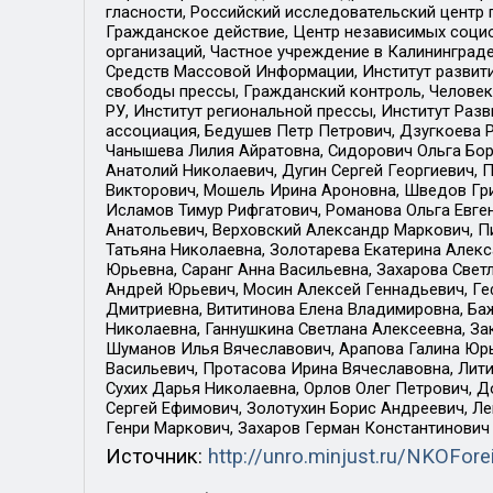
гласности, Российский исследовательский центр 
Гражданское действие, Центр независимых соци
организаций, Частное учреждение в Калининград
Средств Массовой Информации, Институт развити
свободы прессы, Гражданский контроль, Человек
РУ, Институт региональной прессы, Институт Ра
ассоциация, Бедушев Петр Петрович, Дзугкоева 
Чанышева Лилия Айратовна, Сидорович Ольга Бори
Анатолий Николаевич, Дугин Сергей Георгиевич, 
Викторович, Мошель Ирина Ароновна, Шведов Гри
Исламов Тимур Рифгатович, Романова Ольга Евге
Анатольевич, Верховский Александр Маркович, П
Татьяна Николаевна, Золотарева Екатерина Алек
Юрьевна, Саранг Анна Васильевна, Захарова Свет
Андрей Юрьевич, Мосин Алексей Геннадьевич, Ге
Дмитриевна, Вититинова Елена Владимировна, Ба
Николаевна, Ганнушкина Светлана Алексеевна, За
Шуманов Илья Вячеславович, Арапова Галина Юрь
Васильевич, Протасова Ирина Вячеславовна, Лит
Сухих Дарья Николаевна, Орлов Олег Петрович, 
Сергей Ефимович, Золотухин Борис Андреевич, Л
Генри Маркович, Захаров Герман Константинович
Источник:
http://unro.minjust.ru/NKOFore