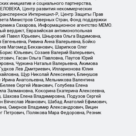
ких инициатив и социального партнерства,
ЕЛОВЕКА, Центр развития некоммерческих
 Трансперенси Интернешнл-Р, Центр Защиты Прав
овета Министров Северных Стран, Фонд поддержки
адемика Сахарова, Информационное агентство МЕМО.
ый вердикт, Евразийская антимонопольная
кий Павел Юрьевич, Шнырова Ольга Вадимовна,
 Евгеньевна, Ривина Анна Валерьевна, Бойко
хоев Магомед Бекханович, Шарипков Олег
Борис Юльевич, Созаев Валерий Валерьевич,
тович, Гасан Ольга Павловна, Паутов Юрий
ровна, Чуркина Наталья Валерьевна, Акимова
 Гудков Лев Дмитриевич, Илларионова Юлия
ихайловна, Щур Николай Алексеевич, Блинушов
е Ирина Анатольевна, Мельникова Валентина
Беляев Сергей Иванович, Голубева Елена
ила Залмановна, Кокорина Екатерина Алексеевна,
, Шахова Елена Владимировна, Подузов Сергей
ин Вячеслав Иванович, Шабад Анатолий Ефимович,
вна, Смирнов Владимир Александрович, Вицин
ег Петрович, Полякова Мара Федоровна, Резник