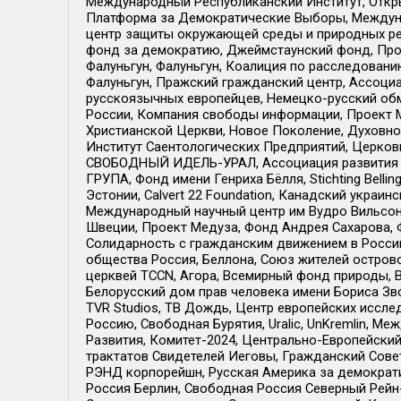
Международный Республиканский Институт, Откры
Платформа за Демократические Выборы, Междуна
центр защиты окружающей среды и природных ресу
фонд за демократию, Джеймстаунский фонд, Прож
Фалуньгун, Фалуньгун, Коалиция по расследован
Фалуньгун, Пражский гражданский центр, Ассоци
русскоязычных европейцев, Немецко-русский об
России, Компания свободы информации, Проект М
Христианской Церкви, Новое Поколение, Духовн
Институт Саентологических Предприятий, Церков
СВОБОДНЫЙ ИДЕЛЬ-УРАЛ, Ассоциация развития ж
ГРУПА, Фонд имени Генриха Бёлля, Stichting Bellin
Эстонии, Calvert 22 Foundation, Канадский укра
Международный научный центр им Вудро Вильсона
Швеции, Проект Медуза, Фонд Андрея Сахарова, Ф
Солидарность с гражданским движением в России 
общества Россия, Беллона, Союз жителей острово
церквей TCCN, Агора, Всемирный фонд природы, B
Белорусский дом прав человека имени Бориса Зво
TVR Studios, ТВ Дождь, Центр европейских иссл
Россию, Свободная Бурятия, Uralic, UnKremlin, 
Развития, Комитет-2024, Центрально-Европейски
трактатов Свидетелей Иеговы, Гражданский Совет
РЭНД корпорейшн, Русская Америка за демократи
Россия Берлин, Свободная Россия Северный Рейн-В