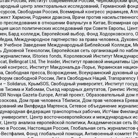
тая Россия, Институт современной России, Черноморский фонд
родный центр электоральных исследований, Германский фонд
рсов, Свободная Россия, Всемирный конгресс украинцев, Атла
ект Хармони, Родники дракона, Врачи против насильственного
ию преследования в отношении Фалуньгун в Китае, Всемирная о
ация школ политических исследований при Совете Европы, Цен
мен, Бард колледж, Европейский выбор, Фонд Ходорковского,
едиа, Международное партнерство за права человека, Духовно
ое Учебное Заведение Международный Библейский Колледж, М
ь Духовной Технологии, Европейская сеть организаций по наб
урналистики, IStories fonds, Королевский Институт Между
gcat, Bellingcat Ltd, The Insider, Институт правовой инициатив
инский конгресс, Институт Макдональда-Лорье, Украинская нац
, Свободная пресса, Возрождение, Всеукраинский духовный цен
орум свободной России, Лига Свободных Наций, Transparеncy I
– Solidarus, КрымSOS, Свободный университет, Институт госу
в Тисима и Хабомаи, Съезд народных депутатов, Гринпис Инте
DR Novaja Gazeta-Europe, Алтай проект, Образовательный дом 
зскова, Дом прав человека Тбилиси, Дом прав человека Ерева
едований им Вилфрида Мартенса, Сетевое объединение журнали
Международная федерация транспортных рабочих, ИстЧам Финлан
й университет, Центр восточноевропейских и международных и
, Центр анализа европейской политики, Академическая сеть Во
ю в России, Настоящая Россия, Глобальная сеть журналистов
естфалия, Фонд глобальной помощи, Антивоенный комитет России,