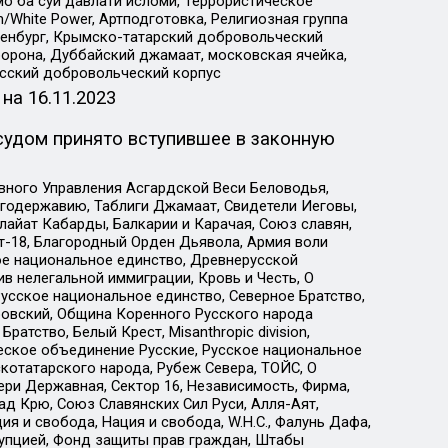
о ба суи давлати исломи, Террористическое
/White Power, Артподготовка, Религиозная группа
Оренбург, Крымско-татарский добровольческий
орона, Дуббайский джамаат, московская ячейка,
усский добровольческий корпус
 на
16.11.2023
судом принято вступившее в законную
вного Управления Асгардской Веси Беловодья,
годержавию, Таблиги Джамаат, Свидетели Иеговы,
айат Кабарды, Балкарии и Карачая, Союз славян,
т-18, Благородный Орден Дьявола, Армия воли
ое национальное единство, Древнерусской
 нелегальной иммиграции, Кровь и Честь, О
усское национальное единство, Северное Братство,
ровский, Община Коренного Русского народа
атство, Белый Крест, Misanthropic division,
еское объединение Русские, Русское национальное
котатарского народа, Рубеж Севера, ТОЙС, О
ри Державная, Сектор 16, Независимость, Фирма,
д Крю, Союз Славянских Сил Руси, Алля-Аят,
я и свобода, Нация и свобода, W.H.С., Фалунь Дафа,
рупцией, Фонд защиты прав граждан, Штабы