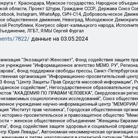
округа г. Краснодара, Мужское государство, Народное объедин
ой области, Проект Штурм, Граждане СССР, Держава Союз Сов
Facebook, Instagram, WhatsApp, СИЧ-С14, Добровольческое Движ
ское общественное движение, Невоград, Молодежное Демократ
ой Республики, Конгресс ойрат-калмыцкого народа, Исполнит
бъединение, ЛГБТ, Я.МЫ Сергей Фургал
uments/7822/
данные на
03.05.2024
Общество с ограниченной ответственностью "Радио Свободная Европа/Радио Свобода", Чешское информационное агентство "MEDIUM-ORIENT", Красноярская региональная общественная организация "Мы против СПИДа", Камалягин Денис Николаевич, Маркелов Сергей Евгеньевич, Пономарев Лев Александрович, Савицкая Людмила Алексеевна, Автономная некоммерческая организация "Центр по работе с проблемой насилия "НАСИЛИЮ.НЕТ", Межрегиональный профессиональный союз работников здравоохранения "Альянс врачей", Юридическое лицо, зарегистрированное в Латвийской Республике, SIA "Medusa Project" (регистрационный номер 40103797863, дата регистрации 10.06.2014), Некоммерческая организация "Фонд по борьбе с коррупцией", Автономная некоммерческая организация "Институт права и публичной политики", Баданин Роман Сергеевич, Гликин Максим Александрович, Железнова Мария Михайловна, Лукьянова Юлия Сергеевна, Маетная Елизавета Витальевна, Маняхин Петр Борисович, Чуракова Ольга Владимировна, Ярош Юлия Петровна, Юридическое лицо "The Insider SIA", зарегистрированное в Риге, Латвийская Республика (дата регистрации 26.06.2015), являющееся администратором доменного имени интернет-издания "The Insider SIA", https://theins.ru, Постернак Алексей Евгеньевич, Рубин Михаил Аркадьевич, Анин Роман Александрович, Юридическое лицо Istories fonds, зарегистрированное в Латвийской Республике (регистрационный номер 50008295751, дата регистрации 24.02.2020), Великовский Дмитрий Александрович, Долинина Ирина Николаевна, Мароховская Алеся Алексеевна, Шлейнов Роман Юрьевич, Шмагун Олеся Валентиновна, Общество с ограниченной ответственностью "Альтаир 2021", Общество с ограниченной ответственностью "Вега 2021", Общество с ограниченной ответственностью "Главный редактор 2021", Общество с ограниченной ответственностью "Ромашки монолит", Важенков Артем Валерьевич, Ивановская областная общественная организация "Центр гендерных исследований", Гурман Юрий Альбертович, Медиапроект "ОВД-Инфо", Егоров Владимир Владимирович, Жилинский Владимир Александрович, Общество с ограниченной ответственностью "ЗП", Иванова София Юрьевна, Карезина Инна Павловна, Кильтау Екатерина Викторовна, Петров Алексей Викторович, Пискунов Сергей Евгеньевич, Смирнов Сергей Сергеевич, Тихонов Михаил Сергеевич, Общество с ограниченной ответственностью "ЖУРНАЛИСТ-ИНОСТРАННЫЙ АГЕНТ", Арапова Галина Юрьевна, Вольтская Татьяна Анатольевна, Американская компания "Mason G.E.S. Anonymous Foundation" (США), являющаяся владельцем интернет-издания https://mnews.world/, Компания "Stichting Bellingcat", зарегистрированная в Нидерландах (дата регистрации 11.07.2018), Захаров Андрей Вячеславович, Клепиковская Екатерина Дмитриевна, Общество с ограниченной ответственностью "МЕМО", Перл Роман Александрович, Симонов Евгений Алексеевич, Соловьева Елена Анатольевна, Сотников Даниил Владимирович, Сурначева Елизавета Дмитриевна, Автономная некоммерческая организация по защите прав человека и информированию населения "Якутия – Наше Мнение", Общество с ограниченной ответственностью "Москоу диджитал медиа", с 26.01.2023 Общество с ограниченной ответственностью "Чайка Белые сады", Ветошкина Валерия Валерьевна, Заговора Максим Александрович, Межрегиональное общественное движение "Российская ЛГБТ - сеть", Оленичев Максим Владимирович, Павлов Иван Юрьевич, Скворцова Елена Сергеевна, Общество с ограниченной ответственностью "Как бы инагент", Кочетков Игорь Викторович, Общество с ограниченной ответственностью "Честные выборы", Еланчик Олег Александрович, Общество с ограниченной ответственностью "Нобелевский призыв", Гималова Регина Эмилевна, Григорьев Андрей Валерьевич, Григорьева Алина Александровна, Ассоциация по содействию защите прав призывников, альтернативнослужащих и военнослужащих "Правозащитная группа "Гражданин.Армия.Право", Хисамова Регина Фаритовна, Автономная некоммерческая организация по реализа