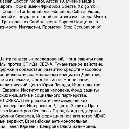
an Election Monitor, Article 19, Мнение медиа,
Европы, Фонд имени Фридриха Эберта, XZ gGmbH,
ls for International Education, Cultural Vistas,
ошений и государственной политики им Питера Мунка,
 Гражданских Свобод, Фонд Бориса Немцова за
имости Ингушетии, Прометей, Stop Occupation of
 Центр гендерных исследований, Фонд защиты прав
 Мы против СПИДа, СВЕЧА, Гуманитарное действие,
ддержки и содействия развитию средств массовой
р социально-информационных инициатив Действие,
 и их семьям, Фонд Тольятти, Новое время,
, Аналитический Центр Юрия Левады, Издательство
 Евразии, Институт прав человека, Фонд защиты
ких инициатив и социального партнерства,
ЕЛОВЕКА, Центр развития некоммерческих
 Трансперенси Интернешнл-Р, Центр Защиты Прав
овета Министров Северных Стран, Фонд поддержки
адемика Сахарова, Информационное агентство МЕМО.
ый вердикт, Евразийская антимонопольная
кий Павел Юрьевич, Шнырова Ольга Вадимовна,