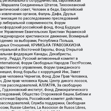
 регионального сотрудничества, Европейская
 Маршалла Соединенных Штатов, Тихоокеанский
нтический совет, Человек в беде, Европейский
 извлечения органов, Фалунь Дафа, Друзья
рганизация по расследованию преследований
тр либеральной современности, Форум
 Оксфордский российский фонд, Фонд Будущее
е Управление Евангельских Христиан Украинской
еждународное христианское движение, Всемирный
людению за выборами, Республика Польша,
народных Отношений, КРИМСЬКА ПРАВОЗАХИСНА
ы Центральной и Восточной Европы, Фонд Открытой
иональная федерация Канады, Декабристы,
тр , Риддл, Русский антивоенный комитет в
nternational, Форум Свободных Народов ПостРоссии,
дарственного управления, Форум гражданского
рнешнл, Фонд борьбы с коррупцией Инк, Завет
прав человека Чернигов, Фонд Дом Прав Человека,
н, Дом прав человека Крым, Центр дикого лосося,
стов расследователей, АЛЛАТРА, За свободную
д, Гудзоновский институт, Фонд Демократического
сследований, Общество Сторожевой башни, Библии и
сточная Европа, Российский комитет действия,
-расследователей, Служба поддержки, Свободная
 Russie-Libertes, La Asocicion de Rusos Libres,