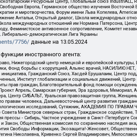
татарский Ресурсный Центр, Глобальный союз IndustriALL, Russi
 Свободная Европа, Германское общество изучения Восточной 
и и миротворчества, Форум имени Льва Копелева, American Counci
ое движение Антальи, Открытый диалог, Школа международных отн
Школа международных отношений им Нормана Патерсона, Центр
ду, Феминистское антивоенное сопротивление, Комитет независ
а, Либерально-демократическая Лига Украины
uments/7756/
данные на
13.05.2024
функции иностранного агента:
раво, Нижегородский центр немецкой и европейской культуры,
тики, Фонд борьбы с коррупцией, Альянс врачей, НАСИЛИЮ.НЕТ,
я инициатива, Гражданский Союз, Хасдей Ерушалаим, Центр по
юченных, Институт глобализации и социальных движений, Цент
ты прав граждан, Благотворительный фонд помощи осужденным
а, Проект Апрель, Самарская губерния, Эра здоровья, Мемориал
ера, Центр СИБАЛЬТ, Уральская правозащитная группа, Женщины
по правам человека, Дальневосточный центр развития гражданс
ологических исследований, Сутяжник, АКАДЕМИЯ ПО ПРАВАМ Ч
е Совета Министров северных стран, Гражданское содействие,
я прессы - Сибирь, Частное учреждение в Санкт-Петербурге С
 и Закон, Общественная комиссия по сохранению наследия ак
звития Свободы Информации, Экозащита!-Женсовет, Общественн
Регина Николаевна, Кривенко Сергей Владимирович, Милославс