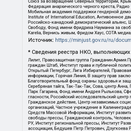
Союз за возвращение Северных территорий, Крымско
Федерация анархического черного креста, Радио
Мобильная академия поддержки гендерной демократи
Institute of International Education, Антивоенн
Российско-канадский демократический альянс, 
Свободу, Фонд имени Фридриха Науманна за свобо
Karelia, Вернись живым, Фридом Хаус, СОТА меди
Источник:
https://minjust.gov.ru/ru/doc
* Сведения реестра НКО, выполняющих 
Лилит, Правозащитная группа Гражданин.Армия.П
граждан Штаб, Институт права и публичной поли
Открытый Петербург, Лига Избирателей, Правова
информации, Горячая Линия, В защиту прав закл
Благотворительный фонд охраны здоровья и защи
Серебряная тайга, Так-Так-Так, Сова, центр Анн
Парк Гагарина, Фонд имени Андрея Рылькова, Сф
гласности, Российский исследовательский центр 
Гражданское действие, Центр независимых соци
организаций, Частное учреждение в Калининград
Средств Массовой Информации, Институт развити
свободы прессы, Гражданский контроль, Человек
РУ, Институт региональной прессы, Институт Ра
ассоциация, Бедушев Петр Петрович, Дзугкоева 