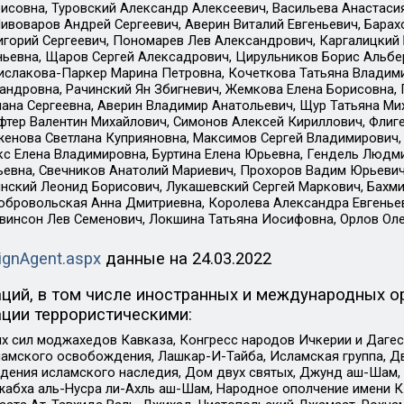
совна, Туровский Александр Алексеевич, Васильева Анастасия
Пивоваров Андрей Сергеевич, Аверин Виталий Евгеньевич, Бара
горий Сергеевич, Пономарев Лев Александрович, Каргалицкий 
ньевна, Щаров Сергей Алексадрович, Цирульников Борис Альбер
ислакова-Паркер Марина Петровна, Кочеткова Татьяна Владими
сандровна, Рачинский Ян Збигневич, Жемкова Елена Борисовна,
лана Сергеевна, Аверин Владимир Анатольевич, Щур Татьяна М
фтер Валентин Михайлович, Симонов Алексей Кириллович, Флиг
женова Светлана Куприяновна, Максимов Сергей Владимирович, 
кс Елена Владимировна, Буртина Елена Юрьевна, Гендель Людм
евна, Свечников Анатолий Мариевич, Прохоров Вадим Юрьевич
инский Леонид Борисович, Лукашевский Сергей Маркович, Бахм
Добровольская Анна Дмитриевна, Королева Александра Евгенье
евинсон Лев Семенович, Локшина Татьяна Иосифовна, Орлов Ол
ignAgent.aspx
данные на
24.03.2022
ций, в том числе иностранных и международных ор
ции террористическими:
ил моджахедов Кавказа, Конгресс народов Ичкерии и Дагеста
ламского освобождения, Лашкар-И-Тайба, Исламская группа, Дв
ения исламского наследия, Дом двух святых, Джунд аш-Шам, 
жабха аль-Нусра ли-Ахль аш-Шам, Народное ополчение имени К.