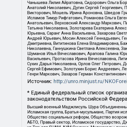
Чанышева Лилия Айратовна, Сидорович Ольга Бори
Анатолий Николаевич, Дугин Сергей Георгиевич, 
Викторович, Мошель Ирина Ароновна, Шведов Гри
Исламов Тимур Рифгатович, Романова Ольга Евге
Анатольевич, Верховский Александр Маркович, П
Татьяна Николаевна, Золотарева Екатерина Алек
Юрьевна, Саранг Анна Васильевна, Захарова Свет
Андрей Юрьевич, Мосин Алексей Геннадьевич, Ге
Дмитриевна, Вититинова Елена Владимировна, Ба
Николаевна, Ганнушкина Светлана Алексеевна, За
Шуманов Илья Вячеславович, Арапова Галина Юрь
Васильевич, Протасова Ирина Вячеславовна, Лит
Сухих Дарья Николаевна, Орлов Олег Петрович, 
Сергей Ефимович, Золотухин Борис Андреевич, Л
Генри Маркович, Захаров Герман Константинович
Источник:
http://unro.minjust.ru/NKOFore
* Единый федеральный список организа
законодательством Российской Федера
Высший военный Маджлисуль Шура Объединенных с
Исламская группа, Братья-мусульмане, Партия ис
Общество социальных реформ, Общество возрожд
АБТО, Правый сектор, Исламское государство, Д