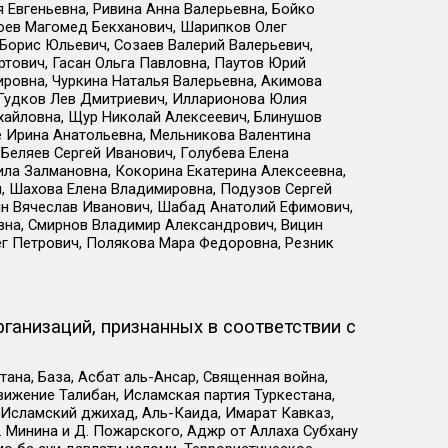
 Евгеньевна, Ривина Анна Валерьевна, Бойко
хоев Магомед Бекханович, Шарипков Олег
Борис Юльевич, Созаев Валерий Валерьевич,
тович, Гасан Ольга Павловна, Паутов Юрий
ровна, Чуркина Наталья Валерьевна, Акимова
 Гудков Лев Дмитриевич, Илларионова Юлия
ихайловна, Щур Николай Алексеевич, Блинушов
е Ирина Анатольевна, Мельникова Валентина
Беляев Сергей Иванович, Голубева Елена
ила Залмановна, Кокорина Екатерина Алексеевна,
, Шахова Елена Владимировна, Подузов Сергей
ин Вячеслав Иванович, Шабад Анатолий Ефимович,
вна, Смирнов Владимир Александрович, Вицин
ег Петрович, Полякова Мара Федоровна, Резник
ганизаций, признанных в соответствии с
на, База, Асбат аль-Ансар, Священная война,
ижение Талибан, Исламская партия Туркестана,
Исламский джихад, Аль-Каида, Имарат Кавказ,
 Минина и Д. Пожарского, Аджр от Аллаха Субхану