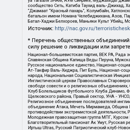
уа Тагьаля SHAM, АУМ Синрике, Муджахеды джама
сообщество Сеть, Катиба Таухид валь-Джихад, Хай
“Джамаат “Красный пахарь”, Колумбайн, Хатлонск
батальон имени Номана Челебиджихана, Азов, Па
Батал-Хаджи Белхороев, Маньяки Культ Убийц, М
Источник:
http://nac.gov.ru/terroristichesk
* Перечень общественных объединений 
силу решение о ликвидации или запрете
Национал-большевистская партия, ВЕК РА, Рада 
Славянская Община Капища Веды Перуна, Мужская
Русское национальное единство, Национал-социа
Ат-Такфир Валь-Хиджра, Пит Буль, Национал-соц
народа, Национальная Социалистическая Инициат
Инглистической церкви Православных Староверов
свободе совести и о религиозных объединениях,
Клуб Болельщиков Футбольного Клуба Динамо, Фа
Щелковского района, Правый сектор, УНА - УНСО, У
Религиозное объединение последователей инглии
объединение Атака, Мечеть Мирмамеда, Община К
противодействии экстремистской деятельности, 
Молодежная правозащитная группа МПГ, Курсом П
Благотворительный пансионат Ак Умут, Русская ре
Иртыш Ultras, Русский Патриотический клуб-Нов