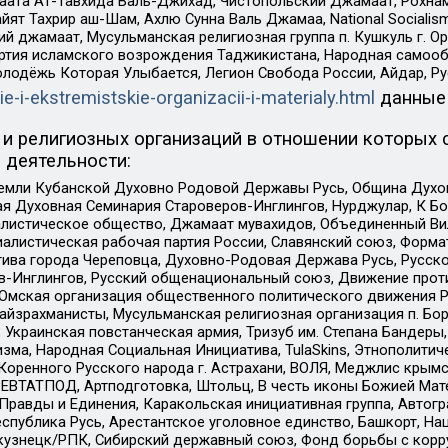
ата Ат-Тавхида Валь-Джихад, Чистопольский Джамаат, Рохнам
ят Тахрир аш-Шам, Ахлю Сунна Валь Джамаа, National Socialism
ий джамаат, Мусульманская религиозная группа п. Кушкуль г. 
ртия исламского возрождения Таджикистана, Народная самооб
олодёжь Которая Улыбается, Легион Свобода России, Айдар, Р
ie-i-ekstremistskie-organizacii-i-materialy.html
данные
и религиозных организаций в отношении которых 
 деятельности:
земли Кубанской Духовно Родовой Державы Русь, Община Духо
 Духовная Семинария Староверов-Инглингов, Нурджулар, К Бо
листическое общество, Джамаат мувахидов, Объединенный Вил
иалистическая рабочая партия России, Славянский союз, Форма
ива города Череповца, Духовно-Родовая Держава Русь, Русск
-Инглингов, Русский общенациональный союз, Движение против
 Омская организация общественного политического движения Р
йзрахманисты, Мусульманская религиозная организация п. Бо
краинская повстанческая армия, Тризуб им. Степана Бандеры, Бр
зма, Народная Социальная Инициатива, TulaSkins, Этнополитич
оренного Русского народа г. Астрахани, ВОЛЯ, Меджлис крымс
РЕВТАТПОД, Артподготовка, Штольц, В честь иконы Божией Мате
равды и Единения, Каракольская инициативная группа, Автогра
спублика Русь, Арестантское уголовное единство, Башкорт, Наци
окузнецк/РПК, Сибирский державный союз, Фонд борьбы с кор