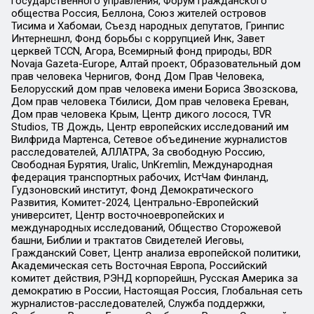
государственного управления, Форум гражданского
общества Россия, Беллона, Союз жителей островов
Тисима и Хабомаи, Съезд народных депутатов, Гринпис
Интернешнл, Фонд борьбы с коррупцией Инк, Завет
церквей TCCN, Агора, Всемирный фонд природы, BDR
Novaja Gazeta-Europe, Алтай проект, Образовательный дом
прав человека Чернигов, Фонд Дом Прав Человека,
Белорусский дом прав человека имени Бориса Звозскова,
Дом прав человека Тбилиси, Дом прав человека Ереван,
Дом прав человека Крым, Центр дикого лосося, TVR
Studios, ТВ Дождь, Центр европейских исследований им
Вилфрида Мартенса, Сетевое объединение журналистов
расследователей, АЛЛАТРА, За свободную Россию,
Свободная Бурятия, Uralic, UnKremlin, Международная
федерация транспортных рабочих, ИстЧам Финланд,
Гудзоновский институт, Фонд Демократического
Развития, Комитет-2024, Центрально-Европейский
университет, Центр восточноевропейских и
международных исследований, Общество Сторожевой
башни, Библии и трактатов Свидетелей Иеговы,
Гражданский Совет, Центр анализа европейской политики,
Академическая сеть Восточная Европа, Российский
комитет действия, РЭНД корпорейшн, Русская Америка за
демократию в России, Настоящая Россия, Глобальная сеть
журналистов-расследователей, Служба поддержки,