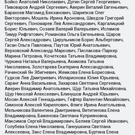
Бойко Анатолий Николаевич, Дугин Сергей Георгиевич,
Пивоваров Андрей Сергеевич, Аверин Виталий Евгеньевич,
Барахоев Магомед Бекханович, Шарипков Олег
Викторович, Мошель Ирина Ароновна, Шведов Григорий
Сергеевич, Пономарев Лев Александрович, Каргалицкий
Борис Юльевич, Созаев Валерий Валерьевич, Исламов
Тимур Рифгатович, Романова Ольга Евгеньевна, Щаров
Сергей Алексадрович, Цирульников Борис Альбертович,
Гасан Ольга Павловна, Паутов Юрий Анатольевич,
Верховский Александр Маркович, Пислакова-Паркер
Марина Петровна, Кочеткова Татьяна Владимировна,
Чуркина Наталья Валерьевна, Акимова Татьяна
Николаевна, Золотарева Екатерина Александровна,
Рачинский Ян Збигневич, Жемкова Елена Борисовна,
Гудков Лев Дмитриевич, Илларионова Юлия Юрьевна,
Саранг Анна Васильевна, Захарова Светлана Сергеевна,
Аверин Владимир Анатольевич, Щур Татьяна Михайловна,
Щур Николай Алексеевич, Блинушов Андрей Юрьевич,
Мосин Алексей Геннадьевич, Гефтер Валентин Михайлович,
Симонов Алексей Кириллович, Флиге Ирина Анатольевна,
Мельникова Валентина Дмитриевна, Вититинова Елена
Владимировна, Баженова Светлана Куприяновна,
Максимов Сергей Владимирович, Беляев Сергей Иванович,
Голубева Елена Николаевна, Ганнушкина Светлана
Алексеевна, Закс Елена Владимировна, Буртина Елена