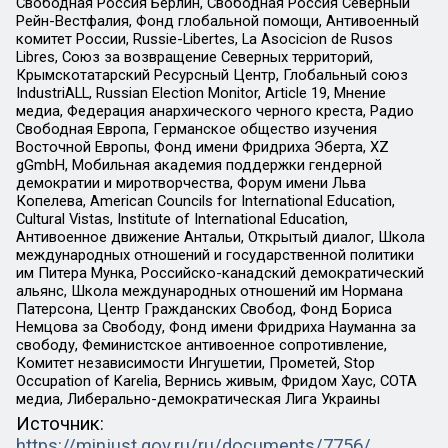
Свободная Россия Берлин, Свободная Россия Северный
Рейн-Вестфалия, Фонд глобальной помощи, Антивоенный
комитет России, Russie-Libertes, La Asocicion de Rusos
Libres, Союз за возвращение Северных территорий,
Крымскотатарский Ресурсный Центр, Глобальный союз
IndustriALL, Russian Election Monitor, Article 19, Мнение
медиа, Федерация анархического черного креста, Радио
Свободная Европа, Германское общество изучения
Восточной Европы, Фонд имени Фридриха Эберта, XZ
gGmbH, Мобильная академия поддержки гендерной
демократии и миротворчества, Форум имени Льва
Копелева, American Councils for International Education,
Cultural Vistas, Institute of International Education,
Антивоенное движение Антальи, Открытый диалог, Школа
международных отношений и государственной политики
им Питера Мунка, Российско-канадский демократический
альянс, Школа международных отношений им Нормана
Патерсона, Центр Гражданских Свобод, Фонд Бориса
Немцова за Свободу, Фонд имени Фридриха Науманна за
свободу, Феминистское антивоенное сопротивление,
Комитет независимости Ингушетии, Прометей, Stop
Occupation of Karelia, Вернись живым, Фридом Хаус, СОТА
медиа, Либерально-демократическая Лига Украины
Источник:
https://minjust.gov.ru/ru/documents/7756/