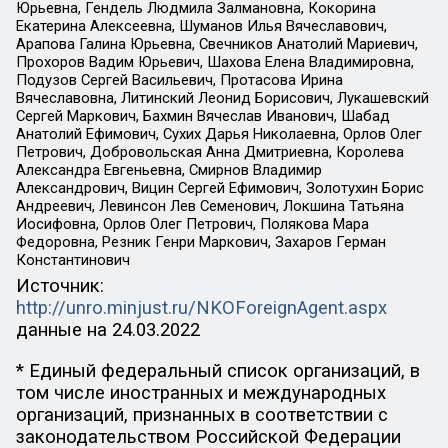
Юрьевна, Гендель Людмила Залмановна, Кокорина
Екатерина Алексеевна, Шуманов Илья Вячеславович,
Арапова Галина Юрьевна, Свечников Анатолий Мариевич,
Прохоров Вадим Юрьевич, Шахова Елена Владимировна,
Подузов Сергей Васильевич, Протасова Ирина
Вячеславовна, Литинский Леонид Борисович, Лукашевский
Сергей Маркович, Бахмин Вячеслав Иванович, Шабад
Анатолий Ефимович, Сухих Дарья Николаевна, Орлов Олег
Петрович, Добровольская Анна Дмитриевна, Королева
Александра Евгеньевна, Смирнов Владимир
Александрович, Вицин Сергей Ефимович, Золотухин Борис
Андреевич, Левинсон Лев Семенович, Локшина Татьяна
Иосифовна, Орлов Олег Петрович, Полякова Мара
Федоровна, Резник Генри Маркович, Захаров Герман
Константинович
Источник:
http://unro.minjust.ru/NKOForeignAgent.aspx
данные на
24.03.2022
* Единый федеральный список организаций, в
том числе иностранных и международных
организаций, признанных в соответствии с
законодательством Российской Федерации