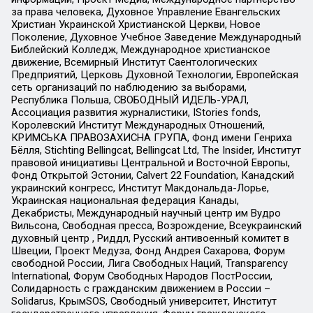
за права человека, Духовное Управление Евангельских
Христиан Украинской Христианской Церкви, Новое
Поколение, Духовное Учебное Заведение Международный
Библейский Колледж, Международное христианское
движение, Всемирный Институт Саентологических
Предприятий, Церковь Духовной Технологии, Европейская
сеть организаций по наблюдению за выборами,
Республика Польша, СВОБОДНЫЙ ИДЕЛЬ-УРАЛ,
Ассоциация развития журналистики, IStories fonds,
Королевский Институт Международных Отношений,
КРИМСЬКА ПРАВОЗАХИСНА ГРУПА, Фонд имени Генриха
Бёлля, Stichting Bellingcat, Bellingcat Ltd, The Insider, Институт
правовой инициативы Центральной и Восточной Европы,
Фонд Открытой Эстонии, Calvert 22 Foundation, Канадский
украинский конгресс, Институт Макдональда-Лорье,
Украинская национальная федерация Канады,
Декабристы, Международный научный центр им Вудро
Вильсона, Свободная пресса, Возрождение, Всеукраинский
духовный центр , Риддл, Русский антивоенный комитет в
Швеции, Проект Медуза, Фонд Андрея Сахарова, Форум
свободной России, Лига Свободных Наций, Transparеncy
International, Форум Свободных Народов ПостРоссии,
Солидарность с гражданским движением в России –
Solidarus, КрымSOS, Свободный университет, Институт