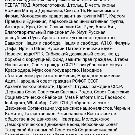
РЕВТАТПОД, Артподготовка, Штольц, В честь иконы
Божией Матери Державная, Сектор 16, Независимость,
Фирма, Молодежная правозащитная группа МПГ, Курсом
Правды и Единения, Каракольская инициативная группа,
Автоград Крю, Союз Славянских Сил Руси, Алля-Аят,
Благотворительный пансионат Ак Умут, Русская
республика Русь, Арестантское уголовное единство,
Башкорт, Нация и свобода, Нация и свобода, W.H.С., Фалунь
Дафа, Иртыш Ultras, Русский Патриотический клуб-
Новокузнецк/РПК, Сибирский державный союз, Фонд
борьбы с коррупцией, Фонд защиты прав граждан, Штабы
Навального, Совет граждан СССР Прикубанского округа г.
Краснодара, Мужское государство, Народное
объединение русского движения, Народное движение
Адат, Народный совет граждан РСФСР СССР
Архангельской области, Проект Штурм, Граждане СССР,
Держава Союз Советских Светлых Родов, Совет Советских
Социалистических Районов, Meta Platforms Inc, Facebook,
Instagram, WhatsApp, СИЧ-С14, Добровольческое
Движение Организации украинских националистов, Черный
Комитет, Татарстанское Региональное Всетатарское
общественное движение, Невоград, Молодежное
Демократическое Движение Весна, Верховный Совет
Татарской Автономной Советской Социалистической