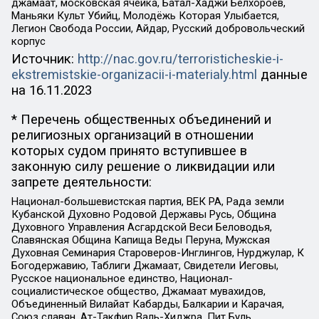
джамаат, московская ячейка, Батал-Хаджи Белхороев,
Маньяки Культ Убийц, Молодёжь Которая Улыбается,
Легион Свобода России, Айдар, Русский добровольческий
корпус
Источник:
http://nac.gov.ru/terroristicheskie-i-
ekstremistskie-organizacii-i-materialy.html
данные
на
16.11.2023
* Перечень общественных объединений и
религиозных организаций в отношении
которых судом принято вступившее в
законную силу решение о ликвидации или
запрете деятельности:
Национал-большевистская партия, ВЕК РА, Рада земли
Кубанской Духовно Родовой Державы Русь, Община
Духовного Управления Асгардской Веси Беловодья,
Славянская Община Капища Веды Перуна, Мужская
Духовная Семинария Староверов-Инглингов, Нурджулар, К
Богодержавию, Таблиги Джамаат, Свидетели Иеговы,
Русское национальное единство, Национал-
социалистическое общество, Джамаат мувахидов,
Объединенный Вилайат Кабарды, Балкарии и Карачая,
Союз славян, Ат-Такфир Валь-Хиджра, Пит Буль,