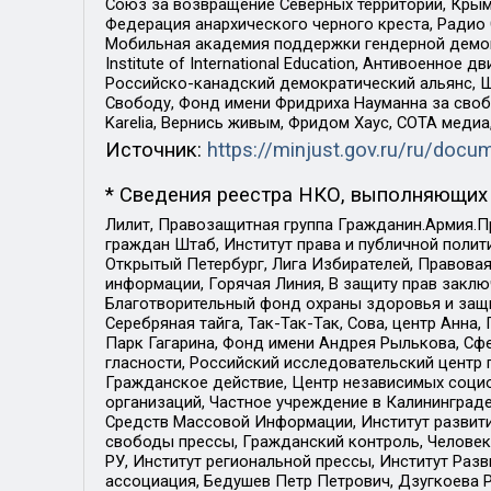
Союз за возвращение Северных территорий, Крымско
Федерация анархического черного креста, Радио
Мобильная академия поддержки гендерной демократи
Institute of International Education, Антивоенн
Российско-канадский демократический альянс, 
Свободу, Фонд имени Фридриха Науманна за свобо
Karelia, Вернись живым, Фридом Хаус, СОТА меди
Источник:
https://minjust.gov.ru/ru/doc
* Сведения реестра НКО, выполняющих 
Лилит, Правозащитная группа Гражданин.Армия.П
граждан Штаб, Институт права и публичной поли
Открытый Петербург, Лига Избирателей, Правова
информации, Горячая Линия, В защиту прав закл
Благотворительный фонд охраны здоровья и защи
Серебряная тайга, Так-Так-Так, Сова, центр Анн
Парк Гагарина, Фонд имени Андрея Рылькова, Сф
гласности, Российский исследовательский центр 
Гражданское действие, Центр независимых соци
организаций, Частное учреждение в Калининград
Средств Массовой Информации, Институт развити
свободы прессы, Гражданский контроль, Человек
РУ, Институт региональной прессы, Институт Ра
ассоциация, Бедушев Петр Петрович, Дзугкоева 