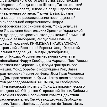
 регионального сотрудничества, Европейская
 Маршалла Соединенных Штатов, Тихоокеанский
нтический совет, Человек в беде, Европейский
 извлечения органов, Фалунь Дафа, Друзья
рганизация по расследованию преследований
тр либеральной современности, Форум
 Оксфордский российский фонд, Фонд Будущее
е Управление Евангельских Христиан Украинской
еждународное христианское движение, Всемирный
людению за выборами, Республика Польша,
народных Отношений, КРИМСЬКА ПРАВОЗАХИСНА
ы Центральной и Восточной Европы, Фонд Открытой
иональная федерация Канады, Декабристы,
тр , Риддл, Русский антивоенный комитет в
nternational, Форум Свободных Народов ПостРоссии,
дарственного управления, Форум гражданского
рнешнл, Фонд борьбы с коррупцией Инк, Завет
прав человека Чернигов, Фонд Дом Прав Человека,
н, Дом прав человека Крым, Центр дикого лосося,
стов расследователей, АЛЛАТРА, За свободную
д, Гудзоновский институт, Фонд Демократического
сследований, Общество Сторожевой башни, Библии и
сточная Европа, Российский комитет действия,
-расследователей, Служба поддержки, Свободная
 Russie-Libertes, La Asocicion de Rusos Libres,