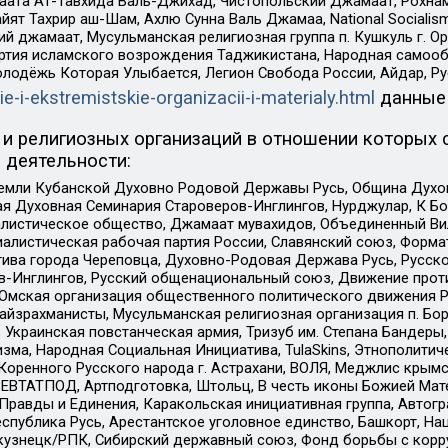
ата Ат-Тавхида Валь-Джихад, Чистопольский Джамаат, Рохнам
ят Тахрир аш-Шам, Ахлю Сунна Валь Джамаа, National Socialism
ий джамаат, Мусульманская религиозная группа п. Кушкуль г. 
ртия исламского возрождения Таджикистана, Народная самооб
олодёжь Которая Улыбается, Легион Свобода России, Айдар, Р
ie-i-ekstremistskie-organizacii-i-materialy.html
данные
и религиозных организаций в отношении которых 
 деятельности:
земли Кубанской Духовно Родовой Державы Русь, Община Духо
 Духовная Семинария Староверов-Инглингов, Нурджулар, К Бо
листическое общество, Джамаат мувахидов, Объединенный Вил
иалистическая рабочая партия России, Славянский союз, Форма
ива города Череповца, Духовно-Родовая Держава Русь, Русск
-Инглингов, Русский общенациональный союз, Движение против
 Омская организация общественного политического движения Р
йзрахманисты, Мусульманская религиозная организация п. Бо
краинская повстанческая армия, Тризуб им. Степана Бандеры, Бр
зма, Народная Социальная Инициатива, TulaSkins, Этнополитич
оренного Русского народа г. Астрахани, ВОЛЯ, Меджлис крымс
РЕВТАТПОД, Артподготовка, Штольц, В честь иконы Божией Мате
равды и Единения, Каракольская инициативная группа, Автогра
спублика Русь, Арестантское уголовное единство, Башкорт, Наци
окузнецк/РПК, Сибирский державный союз, Фонд борьбы с кор