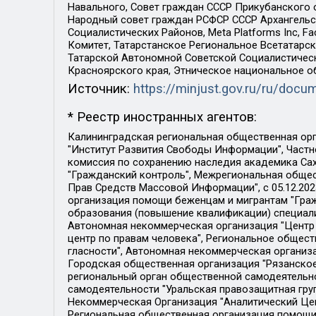
Навального, Совет граждан СССР Прикубанского 
Народный совет граждан РСФСР СССР Архангельск
Социалистических Районов, Meta Platforms Inc, 
Комитет, Татарстанское Региональное Всетатар
Татарской Автономной Советской Социалистическ
Красноярского края, Этническое национальное о
Источник:
https://minjust.gov.ru/ru/doc
* Реестр иностранных агентов:
Калининградская региональная общественная организация "Экозащита!-Женсовет", Фонд содействия защите прав и свобод граждан "Общественный вердикт", Фонд "Институт Развития Свободы Информации", Частное учреждение "Информационное агентство МЕМО. РУ", Региональная общественная организация "Общественная комиссия по сохранению наследия академика Сахарова", Фонд поддержки свободы прессы, Санкт-Петербургская общественная правозащитная организация "Гражданский контроль", Межрегиональная общественная организация "Информационно-просветительский центр "Мемориал", Региональный Фонд "Центр Защиты Прав Средств Массовой Информации", с 05.12.2023 Фонд "Центр Защиты Прав Средств массовой информации", Региональная общественная благотворительная организация помощи беженцам и мигрантам "Гражданское содействие", Негосударственное образовательное учреждение дополнительного профессионального образования (повышение квалификации) специалистов "АКАДЕМИЯ ПО ПРАВАМ ЧЕЛОВЕКА", Свердловская региональная общественная организация "Сутяжник", Автономная некоммерческая организация "Центр независимых социологических исследований", Союз общественных объединений "Российский исследовательский центр по правам человека", Региональное общественное учреждение научно-информационный центр "МЕМОРИАЛ", Некоммерческая организация "Фонд защиты гласности", Автономная некоммерческая организация "Институт прав человека", Городская общественная организация "Екатеринбургское общество "МЕМОРИАЛ", Городская общественная организация "Рязанское историко-просветительское и правозащитное общество "Мемориал" (Рязанский Мемориал), Челябинский региональный орган общественной самодеятельности – женское общественное объединение "Женщины Евразии", Челябинский региональный орган общественной самодеятельности "Уральская правозащитная группа", Фонд содействия защите здоровья и социальной справедливости имени Андрея Рылькова, Автономная Некоммерческая Организация "Аналитический Центр Юрия Левады", Автономная некоммерческая организация социальной поддержки населения "Проект Апрель", Региональная общественная организация помощи женщинам и детям, находящимся в кризисной ситуации "Информационно-методический центр "Анна", Фонд содействия развитию массовых коммуникаций и правовому просвещению "Так-так-Так", Фонд содействия устойчивому развитию "Серебряная тайга", Свердловский региональный общественный фонд социальных проектов "Новое время", "Idel.Реалии", Кавказ.Реалии, Крым.Реалии, Телеканал Настоящее Время, Татаро-башкирская служба Радио Свобода (Azatliq Radiosi), Радио Свободная Европа/Радио Свобода (PCE/PC), "Сибирь.Реалии", "Фактограф", Благотворительный фонд помощи осужденным и их семьям, Автономная некоммерческая организация "Институт глобализации и социальных движений", Фонд "В защиту прав заключенных", Частное учреждение "Центр поддержки и содействия развитию средств массовой информации", Пензенский региональный общественный благотворительный фонд "Гражданский союз", "Север.Реалии", Некоммерческая организация Фонд "Правовая инициатива", 