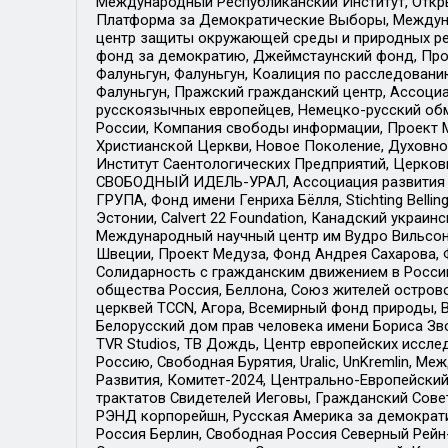
Международный Республиканский Институт, Откры
Платформа за Демократические Выборы, Междуна
центр защиты окружающей среды и природных ресу
фонд за демократию, Джеймстаунский фонд, Прож
Фалуньгун, Фалуньгун, Коалиция по расследован
Фалуньгун, Пражский гражданский центр, Ассоци
русскоязычных европейцев, Немецко-русский об
России, Компания свободы информации, Проект М
Христианской Церкви, Новое Поколение, Духовн
Институт Саентологических Предприятий, Церков
СВОБОДНЫЙ ИДЕЛЬ-УРАЛ, Ассоциация развития ж
ГРУПА, Фонд имени Генриха Бёлля, Stichting Bellin
Эстонии, Calvert 22 Foundation, Канадский укра
Международный научный центр им Вудро Вильсона
Швеции, Проект Медуза, Фонд Андрея Сахарова, Ф
Солидарность с гражданским движением в России 
общества Россия, Беллона, Союз жителей острово
церквей TCCN, Агора, Всемирный фонд природы, B
Белорусский дом прав человека имени Бориса Зво
TVR Studios, ТВ Дождь, Центр европейских иссл
Россию, Свободная Бурятия, Uralic, UnKremlin, 
Развития, Комитет-2024, Центрально-Европейски
трактатов Свидетелей Иеговы, Гражданский Совет
РЭНД корпорейшн, Русская Америка за демократи
Россия Берлин, Свободная Россия Северный Рейн-В