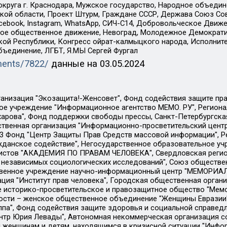
округа г. Краснодара, Мужское государство, Народное объедин
ой области, Проект Штурм, Граждане СССР, Держава Союз Сов
Facebook, Instagram, WhatsApp, СИЧ-С14, Добровольческое Движ
ское общественное движение, Невоград, Молодежное Демократ
ой Республики, Конгресс ойрат-калмыцкого народа, Исполнит
бъединение, ЛГБТ, Я.МЫ Сергей Фургал
uments/7822/
данные на
03.05.2024
Общество с ограниченной ответственностью "Радио Свободная Европа/Радио Свобода", Чешское информационное агентство "MEDIUM-ORIENT", Красноярская региональная общественная организация "Мы против СПИДа", Камалягин Денис Николаевич, Маркелов Сергей Евгеньевич, Пономарев Лев Александрович, Савицкая Людмила Алексеевна, Автономная некоммерческая организация "Центр по работе с проблемой насилия "НАСИЛИЮ.НЕТ", Межрегиональный профессиональный союз работников здравоохранения "Альянс врачей", Юридическое лицо, зарегистрированное в Латвийской Республике, SIA "Medusa Project" (регистрационный номер 40103797863, дата регистрации 10.06.2014), Некоммерческая организация "Фонд по борьбе с коррупцией", Автономная некоммерческая организация "Институт права и публичной политики", Баданин Роман Сергеевич, Гликин Максим Александрович, Железнова Мария Михайловна, Лукьянова Юлия Сергеевна, Маетная Елизавета Витальевна, Маняхин Петр Борисович, Чуракова Ольга Владимировна, Ярош Юлия Петровна, Юридическое лицо "The Insider SIA", зарегистрированное в Риге, Латвийская Республика (дата регистрации 26.06.2015), являющееся администратором доменного имени интернет-издания "The Insider SIA", https://theins.ru, Постернак Алексей Евгеньевич, Рубин Михаил Аркадьевич, Анин Роман Александрович, Юридическое лицо Istories fonds, зарегистрированное в Латвийской Республике (регистрационный номер 50008295751, дата регистрации 24.02.2020), Великовский Дмитрий Александрович, Долинина Ирина Николаевна, Мароховская Алеся Алексеевна, Шлейнов Роман Юрьевич, Шмагун Олеся Валентиновна, Общество с ограниченной ответственностью "Альтаир 2021", Общество с ограниченной ответственностью "Вега 2021", Общество с ограниченной ответственностью "Главный редактор 2021", Общество с ограниченной ответственностью "Ромашки монолит", Важенков Артем Валерьевич, Ивановская областная общественная организация "Центр гендерных исследований", Гурман Юрий Альбертович, Медиапроект "ОВД-Инфо", Егоров Владимир Владимирович, Жилинский Владимир Александрович, Общество с ограниченной ответственностью "ЗП", Иванова София Юрьевна, Карезина Инна Павловна, Кильтау Екатерина Викторовна, Петров Алексей Викторович, Пискунов Сергей Евгеньевич, Смирнов Сергей Сергеевич, Тихонов Михаил Сергеевич, Общество с ограниченной ответственностью "ЖУРНАЛИСТ-ИНОСТРАННЫЙ АГЕНТ", Арапова Галина Юрьевна, Вольтская Татьяна Анатольевна, Американская компания "Mason G.E.S. Anonymous Foundation" (США), являющаяся владельцем интернет-издания https://mnews.world/, Компания "Stichting Bellingcat", зарегистрированная в Нидерландах (дата регистрации 11.07.2018), Захаров Андрей Вячеславович, Клепиковская Екатерина Дмитриевна, Общество с ограниченной ответственностью "МЕМО", Перл Роман Александрович, Симонов Евгений Алексеевич, Соловьева Елена Анатольевна, Сотников Даниил Владимирович, Сурначева Елизавета Дмитриевна, Автономная некоммерческая организация по защите прав человека и информированию населения "Якутия – Наше Мнение", Общество с ограниченной ответственностью "Москоу диджитал медиа", с 26.01.2023 Общество с ограниченной ответственностью "Чайка Белые сады", Ветошкина Валерия Валерьевна, Заговора Максим Александрович, Межрегиональное общественное движение "Российская ЛГБТ - сеть", Оленичев Максим Владимирович, Павлов Иван Юрьевич, Скворцова Елена Сергеевна, Общество с ограниченной ответственностью "Как бы инагент", Кочетков Игорь Викторович, Общество с ограниченной ответственностью "Честные выборы", Еланчик Олег Александрович, Общество с ограниченной ответственностью "Нобелевский призыв", Гималова Регина Эмилевна, Григорьев Андрей Валерьевич, Григорьева Алина Александровна, Ассоциация по содействию защите прав призывников, альтернативнослужащих и военнослужащих "Правозащитная группа "Гражданин.Армия.Право", Хисамова Регина Фаритовна, Автономная некоммерческая организация по реализа