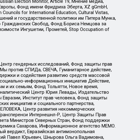
an Election Monitor, Article 19, Мнение медиа,
Европы, Фонд имени Фридриха Эберта, XZ gGmbH,
ls for International Education, Cultural Vistas,
ошений и государственной политики им Питера Мунка,
 Гражданских Свобод, Фонд Бориса Немцова за
имости Ингушетии, Прометей, Stop Occupation of
 Центр гендерных исследований, Фонд защиты прав
 Мы против СПИДа, СВЕЧА, Гуманитарное действие,
ддержки и содействия развитию средств массовой
р социально-информационных инициатив Действие,
 и их семьям, Фонд Тольятти, Новое время,
, Аналитический Центр Юрия Левады, Издательство
 Евразии, Институт прав человека, Фонд защиты
ких инициатив и социального партнерства,
ЕЛОВЕКА, Центр развития некоммерческих
 Трансперенси Интернешнл-Р, Центр Защиты Прав
овета Министров Северных Стран, Фонд поддержки
адемика Сахарова, Информационное агентство МЕМО.
ый вердикт, Евразийская антимонопольная
кий Павел Юрьевич, Шнырова Ольга Вадимовна,