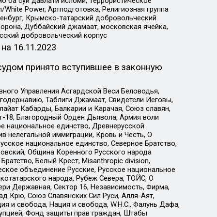
о ба суи давлати исломи, Террористическое
/White Power, Артподготовка, Религиозная группа
Оренбург, Крымско-татарский добровольческий
орона, Дуббайский джамаат, московская ячейка,
усский добровольческий корпус
 на
16.11.2023
судом принято вступившее в законную
вного Управления Асгардской Веси Беловодья,
годержавию, Таблиги Джамаат, Свидетели Иеговы,
айат Кабарды, Балкарии и Карачая, Союз славян,
т-18, Благородный Орден Дьявола, Армия воли
ое национальное единство, Древнерусской
 нелегальной иммиграции, Кровь и Честь, О
усское национальное единство, Северное Братство,
ровский, Община Коренного Русского народа
атство, Белый Крест, Misanthropic division,
еское объединение Русские, Русское национальное
котатарского народа, Рубеж Севера, ТОЙС, О
ри Державная, Сектор 16, Независимость, Фирма,
д Крю, Союз Славянских Сил Руси, Алля-Аят,
я и свобода, Нация и свобода, W.H.С., Фалунь Дафа,
рупцией, Фонд защиты прав граждан, Штабы