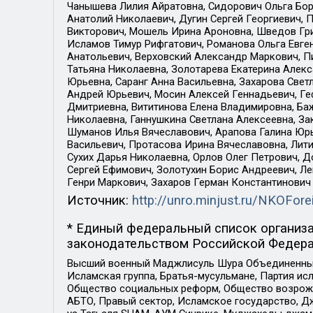
Чанышева Лилия Айратовна, Сидорович Ольга Бори
Анатолий Николаевич, Дугин Сергей Георгиевич, 
Викторович, Мошель Ирина Ароновна, Шведов Гри
Исламов Тимур Рифгатович, Романова Ольга Евге
Анатольевич, Верховский Александр Маркович, П
Татьяна Николаевна, Золотарева Екатерина Алек
Юрьевна, Саранг Анна Васильевна, Захарова Свет
Андрей Юрьевич, Мосин Алексей Геннадьевич, Ге
Дмитриевна, Вититинова Елена Владимировна, Ба
Николаевна, Ганнушкина Светлана Алексеевна, За
Шуманов Илья Вячеславович, Арапова Галина Юрь
Васильевич, Протасова Ирина Вячеславовна, Лит
Сухих Дарья Николаевна, Орлов Олег Петрович, 
Сергей Ефимович, Золотухин Борис Андреевич, Л
Генри Маркович, Захаров Герман Константинович
Источник:
http://unro.minjust.ru/NKOFore
* Единый федеральный список организа
законодательством Российской Федера
Высший военный Маджлисуль Шура Объединенных с
Исламская группа, Братья-мусульмане, Партия ис
Общество социальных реформ, Общество возрожд
АБТО, Правый сектор, Исламское государство, Д