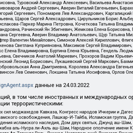
совна, Туровский Александр Алексеевич, Васильева Анастасия
Пивоваров Андрей Сергеевич, Аверин Виталий Евгеньевич, Бара
горий Сергеевич, Пономарев Лев Александрович, Каргалицкий 
ньевна, Щаров Сергей Алексадрович, Цирульников Борис Альбер
ислакова-Паркер Марина Петровна, Кочеткова Татьяна Владими
сандровна, Рачинский Ян Збигневич, Жемкова Елена Борисовна,
лана Сергеевна, Аверин Владимир Анатольевич, Щур Татьяна М
фтер Валентин Михайлович, Симонов Алексей Кириллович, Флиг
женова Светлана Куприяновна, Максимов Сергей Владимирович, 
кс Елена Владимировна, Буртина Елена Юрьевна, Гендель Людм
евна, Свечников Анатолий Мариевич, Прохоров Вадим Юрьевич
инский Леонид Борисович, Лукашевский Сергей Маркович, Бахм
Добровольская Анна Дмитриевна, Королева Александра Евгенье
евинсон Лев Семенович, Локшина Татьяна Иосифовна, Орлов Ол
ignAgent.aspx
данные на
24.03.2022
ций, в том числе иностранных и международных ор
ции террористическими:
ил моджахедов Кавказа, Конгресс народов Ичкерии и Дагеста
ламского освобождения, Лашкар-И-Тайба, Исламская группа, Дв
ения исламского наследия, Дом двух святых, Джунд аш-Шам, 
жабха аль-Нусра ли-Ахль аш-Шам, Народное ополчение имени К.