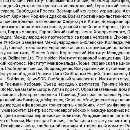
тая Россия, Институт современной России, Черноморский фонд
родный центр электоральных исследований, Германский фонд
рсов, Свободная Россия, Всемирный конгресс украинцев, Атла
ект Хармони, Родники дракона, Врачи против насильственного
ию преследования в отношении Фалуньгун в Китае, Всемирная о
ация школ политических исследований при Совете Европы, Цен
мен, Бард колледж, Европейский выбор, Фонд Ходорковского,
едиа, Международное партнерство за права человека, Духовно
ое Учебное Заведение Международный Библейский Колледж, М
ь Духовной Технологии, Европейская сеть организаций по наб
урналистики, IStories fonds, Королевский Институт Между
gcat, Bellingcat Ltd, The Insider, Институт правовой инициатив
инский конгресс, Институт Макдональда-Лорье, Украинская нац
, Свободная пресса, Возрождение, Всеукраинский духовный цен
орум свободной России, Лига Свободных Наций, Transparеncy I
– Solidarus, КрымSOS, Свободный университет, Институт госу
в Тисима и Хабомаи, Съезд народных депутатов, Гринпис Инте
DR Novaja Gazeta-Europe, Алтай проект, Образовательный дом 
зскова, Дом прав человека Тбилиси, Дом прав человека Ерева
едований им Вилфрида Мартенса, Сетевое объединение журнали
Международная федерация транспортных рабочих, ИстЧам Финлан
й университет, Центр восточноевропейских и международных и
, Центр анализа европейской политики, Академическая сеть Во
ю в России, Настоящая Россия, Глобальная сеть журналистов
естфалия, Фонд глобальной помощи, Антивоенный комитет России,