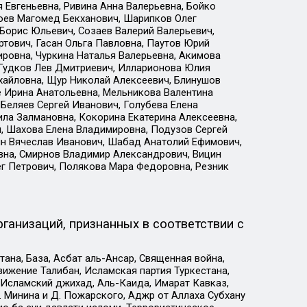
 Евгеньевна, Ривина Анна Валерьевна, Бойко
хоев Магомед Бекханович, Шарипков Олег
Борис Юльевич, Созаев Валерий Валерьевич,
тович, Гасан Ольга Павловна, Паутов Юрий
ровна, Чуркина Наталья Валерьевна, Акимова
 Гудков Лев Дмитриевич, Илларионова Юлия
ихайловна, Щур Николай Алексеевич, Блинушов
е Ирина Анатольевна, Мельникова Валентина
Беляев Сергей Иванович, Голубева Елена
ила Залмановна, Кокорина Екатерина Алексеевна,
, Шахова Елена Владимировна, Подузов Сергей
ин Вячеслав Иванович, Шабад Анатолий Ефимович,
вна, Смирнов Владимир Александрович, Вицин
ег Петрович, Полякова Мара Федоровна, Резник
ганизаций, признанных в соответствии с
на, База, Асбат аль-Ансар, Священная война,
ижение Талибан, Исламская партия Туркестана,
Исламский джихад, Аль-Каида, Имарат Кавказ,
 Минина и Д. Пожарского, Аджр от Аллаха Субхану