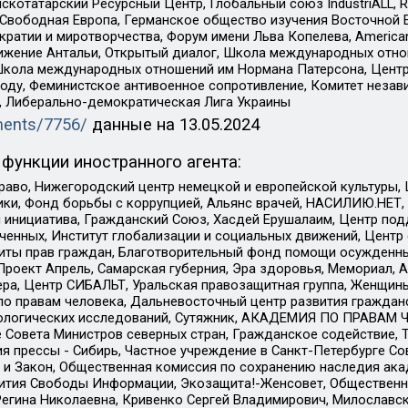
татарский Ресурсный Центр, Глобальный союз IndustriALL, Russi
 Свободная Европа, Германское общество изучения Восточной 
и и миротворчества, Форум имени Льва Копелева, American Counci
ое движение Антальи, Открытый диалог, Школа международных отн
Школа международных отношений им Нормана Патерсона, Центр
ду, Феминистское антивоенное сопротивление, Комитет независ
а, Либерально-демократическая Лига Украины
uments/7756/
данные на
13.05.2024
функции иностранного агента:
раво, Нижегородский центр немецкой и европейской культуры,
тики, Фонд борьбы с коррупцией, Альянс врачей, НАСИЛИЮ.НЕТ,
я инициатива, Гражданский Союз, Хасдей Ерушалаим, Центр по
юченных, Институт глобализации и социальных движений, Цент
ты прав граждан, Благотворительный фонд помощи осужденным
а, Проект Апрель, Самарская губерния, Эра здоровья, Мемориал
ера, Центр СИБАЛЬТ, Уральская правозащитная группа, Женщины
по правам человека, Дальневосточный центр развития гражданс
ологических исследований, Сутяжник, АКАДЕМИЯ ПО ПРАВАМ Ч
е Совета Министров северных стран, Гражданское содействие,
я прессы - Сибирь, Частное учреждение в Санкт-Петербурге С
 и Закон, Общественная комиссия по сохранению наследия ак
звития Свободы Информации, Экозащита!-Женсовет, Общественн
Регина Николаевна, Кривенко Сергей Владимирович, Милославс