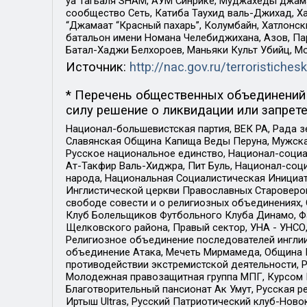
уа Тагьаля SHAM, АУМ Синрике, Муджахеды джама
сообщество Сеть, Катиба Таухид валь-Джихад, Хай
“Джамаат “Красный пахарь”, Колумбайн, Хатлонск
батальон имени Номана Челебиджихана, Азов, Па
Батал-Хаджи Белхороев, Маньяки Культ Убийц, М
Источник:
http://nac.gov.ru/terroristichesk
* Перечень общественных объединений 
силу решение о ликвидации или запрете
Национал-большевистская партия, ВЕК РА, Рада 
Славянская Община Капища Веды Перуна, Мужская
Русское национальное единство, Национал-социа
Ат-Такфир Валь-Хиджра, Пит Буль, Национал-соц
народа, Национальная Социалистическая Инициат
Инглистической церкви Православных Староверов
свободе совести и о религиозных объединениях,
Клуб Болельщиков Футбольного Клуба Динамо, Фа
Щелковского района, Правый сектор, УНА - УНСО, У
Религиозное объединение последователей инглии
объединение Атака, Мечеть Мирмамеда, Община К
противодействии экстремистской деятельности, 
Молодежная правозащитная группа МПГ, Курсом П
Благотворительный пансионат Ак Умут, Русская ре
Иртыш Ultras, Русский Патриотический клуб-Нов